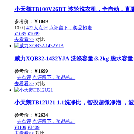
小天鹅TB100V26DT
波轮洗衣机，全自动，直
参考价：
￥
1049
10.0
|
472人点评
点评留下，奖品抱走
¥1085
¥1099
去看看>>
对比
威力XQB32-1432YJA
洗涤容量:3.2kg 脱水容
参考价：
￥
1699
|
去点评
点评留下，奖品抱走
去看看>>
对比
小天鹅TB12U21
1.1洗净比，智投超微净泡 ，
参考价：
￥
2634
|
去点评
点评留下，奖品抱走
¥3109
¥3409
去看看>>
对比