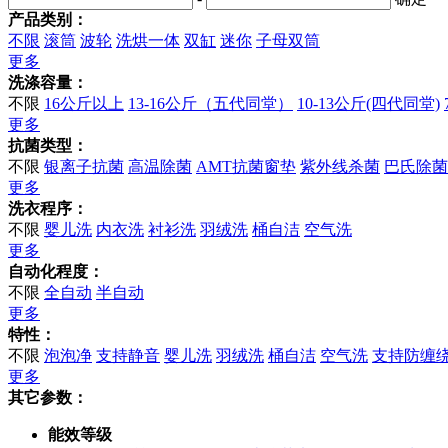
产品类别：
不限
滚筒
波轮
洗烘一体
双缸
迷你
子母双筒
更多
洗涤容量：
不限
16公斤以上
13-16公斤（五代同堂）
10-13公斤(四代同堂)
更多
抗菌类型：
不限
银离子抗菌
高温除菌
AMT抗菌窗垫
紫外线杀菌
巴氏除菌
更多
洗衣程序：
不限
婴儿洗
内衣洗
衬衫洗
羽绒洗
桶自洁
空气洗
更多
自动化程度：
不限
全自动
半自动
更多
特性：
不限
泡泡净
支持静音
婴儿洗
羽绒洗
桶自洁
空气洗
支持防缠
更多
其它参数：
能效等级