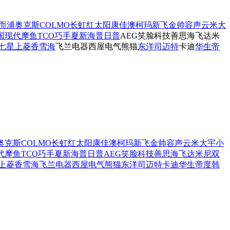
而浦
奥克斯
COLMO
长虹红太阳
康佳
澳柯玛
新飞
金帅
容声
云米
大
国现代
摩鱼
TCO
巧手
夏新
海普
日普
AEG
笑脸科技
善思
海飞
达米
七星
上菱
香雪海
飞兰电器
西屋电气
熊猫
东洋
司迈特
卡迪
华生
帝
奥克斯
COLMO
长虹红太阳
康佳
澳柯玛
新飞
金帅
容声
云米
大宇
小
代
摩鱼
TCO
巧手
夏新
海普
日普
AEG
笑脸科技
善思
海飞
达米尼
双
上菱
香雪海
飞兰电器
西屋电气
熊猫
东洋
司迈特
卡迪
华生
帝度
韩