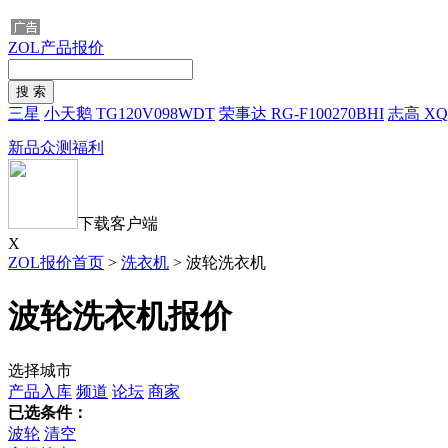
ZOL产品报价
三星
小天鹅 TG120V098WDT
荣事达 RG-F100270BHI
志高 XQB
新品众测福利
下载客户端
X
ZOL报价首页
>
洗衣机
>
波轮洗衣机
波轮洗衣机报价
选择城市
产品入库
频道
论坛
商家
已选条件：
波轮
清空