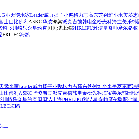
LG
小天鹅
米家
Leader
威力
扬子
小鸭
格力
志高
东芝
创维
小米
美菱
惠
富士山
比佛利
ASKO
华凌
海棠
派克
吉德
韩电
金松
先科
海宝
美乐
韩
诺
科飞
川崎
乐众星
约克
贝贝洁
上海
PHRLIPU
雅洁星
奇帅
摩尔
骆驼
品
FRILEC
海鸥
天鹅
米家
Leader
威力
扬子
小鸭
格力
志高
东芝
创维
小米
美菱
惠而浦
山
比佛利
ASKO
华凌
海棠
派克
吉德
韩电
金松
先科
海宝
美乐
韩国现
飞
川崎
乐众星
约克
贝贝洁
上海
PHRLIPU
雅洁星
奇帅
摩尔
骆驼
七星
ILEC
海鸥
元以上