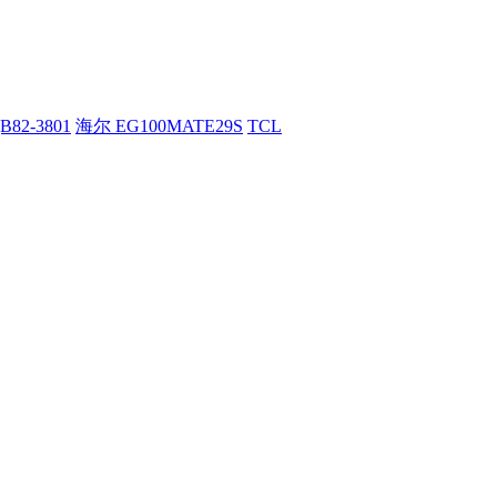
82-3801
海尔 EG100MATE29S
TCL