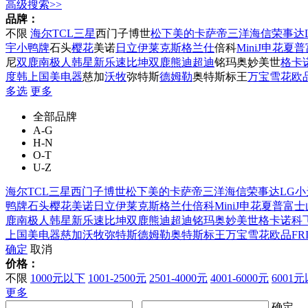
高级搜索>>
品牌：
不限
海尔
TCL
三星
西门子
博世
松下
美的
卡萨帝
三洋
海信
荣事达
宇
小鸭牌
石头
樱花
美诺
日立
伊莱克斯
格兰仕
倍科
MiniJ
申花
夏普
尼
双鹿
南极人
韩星
新乐
速比坤
双鹿
熊迪
超迪
铭玛
奥妙
美世
格卡
度
韩上
国美电器
慈加
沃牧
弥特斯
德姆勒
奥特斯
标王
万宝
雪花
欧
多选
更多
全部品牌
A-G
H-N
O-T
U-Z
海尔
TCL
三星
西门子
博世
松下
美的
卡萨帝
三洋
海信
荣事达
LG
小
鸭牌
石头
樱花
美诺
日立
伊莱克斯
格兰仕
倍科
MiniJ
申花
夏普
富士
鹿
南极人
韩星
新乐
速比坤
双鹿
熊迪
超迪
铭玛
奥妙
美世
格卡诺
科
上
国美电器
慈加
沃牧
弥特斯
德姆勒
奥特斯
标王
万宝
雪花
欧品
FR
确定
取消
价格：
不限
1000元以下
1001-2500元
2501-4000元
4001-6000元
6001
更多
-
确定