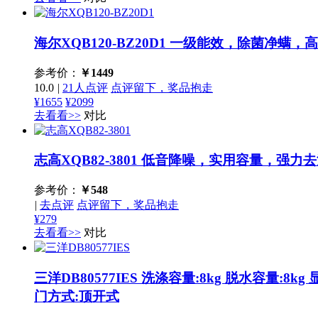
海尔XQB120-BZ20D1
一级能效，除菌净螨，高
参考价：
￥
1449
10.0
|
21人点评
点评留下，奖品抱走
¥1655
¥2099
去看看>>
对比
志高XQB82-3801
低音降噪，实用容量，强力去
参考价：
￥
548
|
去点评
点评留下，奖品抱走
¥279
去看看>>
对比
三洋DB80577IES
洗涤容量:8kg 脱水容量:8
门方式:顶开式