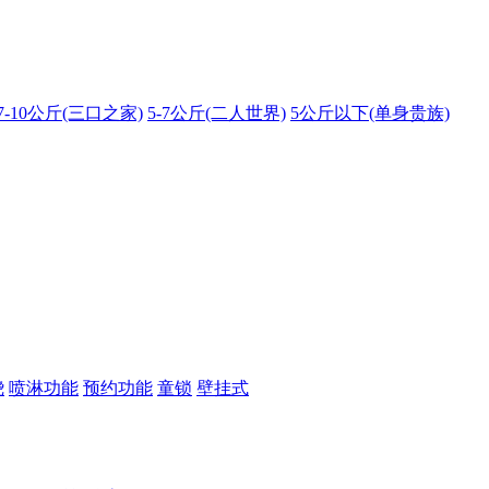
7-10公斤(三口之家)
5-7公斤(二人世界)
5公斤以下(单身贵族)
绕
喷淋功能
预约功能
童锁
壁挂式