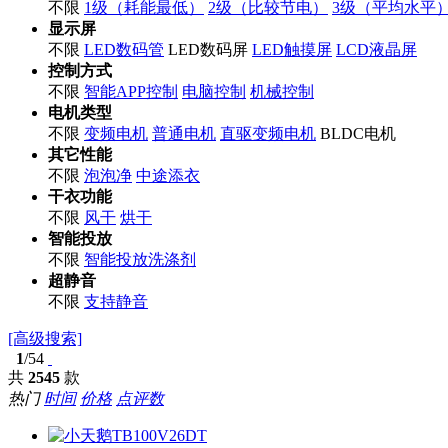
不限
1级（耗能最低）
2级（比较节电）
3级（平均水平
显示屏
不限
LED数码管
LED数码屏
LED触摸屏
LCD液晶屏
控制方式
不限
智能APP控制
电脑控制
机械控制
电机类型
不限
变频电机
普通电机
直驱变频电机
BLDC电机
其它性能
不限
泡泡净
中途添衣
干衣功能
不限
风干
烘干
智能投放
不限
智能投放洗涤剂
超静音
不限
支持静音
[高级搜索]
1
/54
共
2545
款
热门
时间
价格
点评数