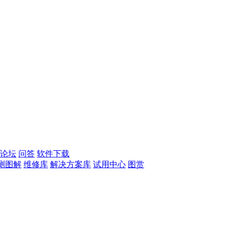
论坛
问答
软件下载
测图解
维修库
解决方案库
试用中心
图赏