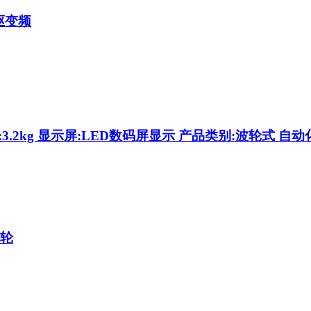
驱变频
量:3.2kg 显示屏:LED数码屏显示 产品类别:波轮式 
波轮