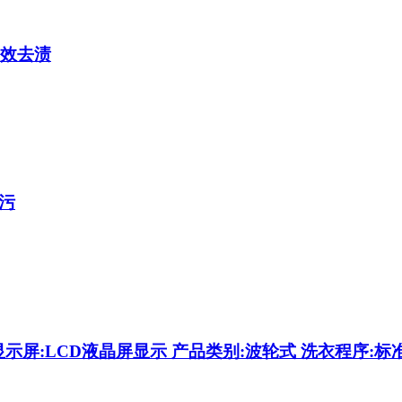
效去渍
污
kg 显示屏:LCD液晶屏显示 产品类别:波轮式 洗衣程序