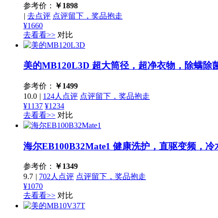
参考价：
￥
1898
|
去点评
点评留下，奖品抱走
¥1660
去看看>>
对比
美的MB120L3D
超大筒径，超净衣物，除螨除
参考价：
￥
1499
10.0
|
124人点评
点评留下，奖品抱走
¥1137
¥1234
去看看>>
对比
海尔EB100B32Mate1
健康洗护，直驱变频，冷
参考价：
￥
1349
9.7
|
702人点评
点评留下，奖品抱走
¥1070
去看看>>
对比