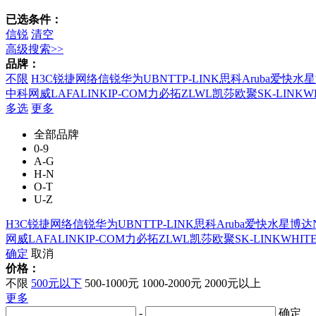
已选条件：
信锐
清空
高级搜索>>
品牌：
不限
H3C
锐捷网络
信锐
华为
UBNT
TP-LINK
思科
Aruba
爱快
水星
中科网威
LAFALINK
IP-COM
力必拓
ZLWL
凯莎
欧聚
SK-LINK
W
多选
更多
全部品牌
0-9
A-G
H-N
O-T
U-Z
H3C
锐捷网络
信锐
华为
UBNT
TP-LINK
思科
Aruba
爱快
水星
博达
网威
LAFALINK
IP-COM
力必拓
ZLWL
凯莎
欧聚
SK-LINK
WHIT
确定
取消
价格：
不限
500元以下
500-1000元
1000-2000元
2000元以上
更多
-
确定