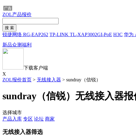
ZOL产品报价
锐捷网络 RG-EAP262
TP-LINK TL-XAP3002GI-PoE
H3C
华为 Ai
新品众测福利
下载客户端
X
ZOL报价首页
>
无线接入器
>
sundray（信锐）
sundray（信锐）无线接入器报
选择城市
产品入库
专区
论坛
商家
无线接入器筛选