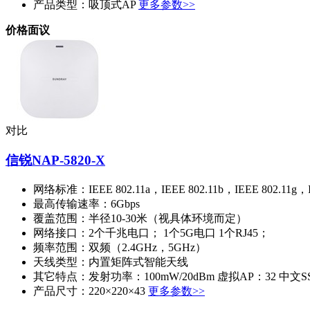
产品类型：
吸顶式AP
更多参数>>
价格面议
对比
信锐NAP-5820-X
网络标准：
IEEE 802.11a，IEEE 802.11b，IEEE 802.11g，I
最高传输速率：
6Gbps
覆盖范围：
半径10-30米（视具体环境而定）
网络接口：
2个千兆电口； 1个5G电口 1个RJ45；
频率范围：
双频（2.4GHz，5GHz）
天线类型：
内置矩阵式智能天线
其它特点：
发射功率：100mW/20dBm 虚拟AP：32
产品尺寸：
220×220×43
更多参数>>