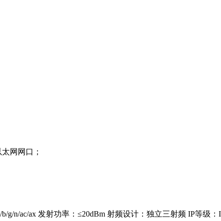
以太网网口；
/b/g/n/ac/ax 发射功率：≤20dBm 射频设计：独立三射频 IP等级