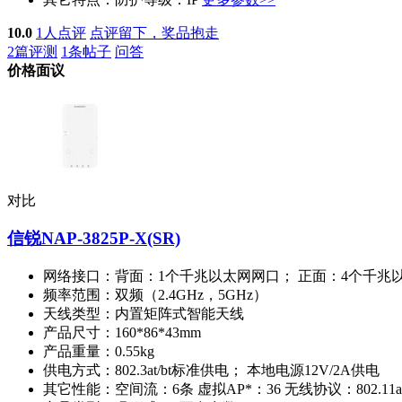
10.0
1人点评
点评留下，奖品抱走
2篇评测
1条帖子
问答
价格面议
对比
信锐NAP-3825P-X(SR)
网络接口：
背面：1个千兆以太网网口； 正面：4个千兆
频率范围：
双频（2.4GHz，5GHz）
天线类型：
内置矩阵式智能天线
产品尺寸：
160*86*43mm
产品重量：
0.55kg
供电方式：
802.3at/bt标准供电； 本地电源12V/2A供电
其它性能：
空间流：6条 虚拟AP*：36 无线协议：802.11a