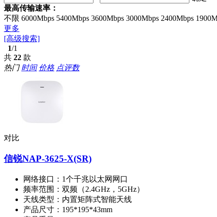
最高传输速率：
不限
6000Mbps
5400Mbps
3600Mbps
3000Mbps
2400Mbps
1900M
更多
[高级搜索]
1
/1
共
22
款
热门
时间
价格
点评数
对比
信锐NAP-3625-X(SR)
网络接口：
1个千兆以太网网口
频率范围：
双频（2.4GHz，5GHz）
天线类型：
内置矩阵式智能天线
产品尺寸：
195*195*43mm