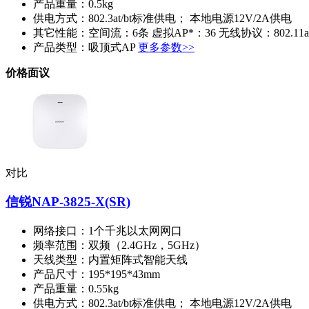
产品重量：
0.5kg
供电方式：
802.3at/bt标准供电； 本地电源12V/2A供电
其它性能：
空间流：6条 虚拟AP*：36 无线协议：802.11a
产品类型：
吸顶式AP
更多参数>>
价格面议
对比
信锐NAP-3825-X(SR)
网络接口：
1个千兆以太网网口
频率范围：
双频（2.4GHz，5GHz）
天线类型：
内置矩阵式智能天线
产品尺寸：
195*195*43mm
产品重量：
0.55kg
供电方式：
802.3at/bt标准供电； 本地电源12V/2A供电