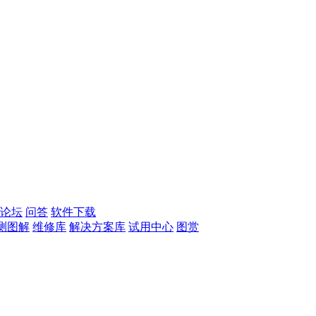
论坛
问答
软件下载
测图解
维修库
解决方案库
试用中心
图赏