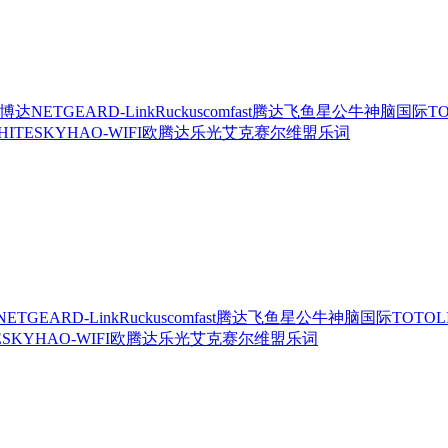
博达
NETGEAR
D-Link
Ruckus
comfast
腾达
飞鱼星
公牛
神脑国际
T
HITESKY
HAO-WIFI
欧腾达
乐光
艾克赛尔
维盟
乐词
NETGEAR
D-Link
Ruckus
comfast
腾达
飞鱼星
公牛
神脑国际
TOTOL
ESKY
HAO-WIFI
欧腾达
乐光
艾克赛尔
维盟
乐词