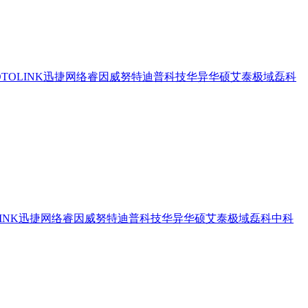
OTOLINK
迅捷网络
睿因
威努特
迪普科技
华异
华硕
艾泰
极域
磊科
INK
迅捷网络
睿因
威努特
迪普科技
华异
华硕
艾泰
极域
磊科
中科