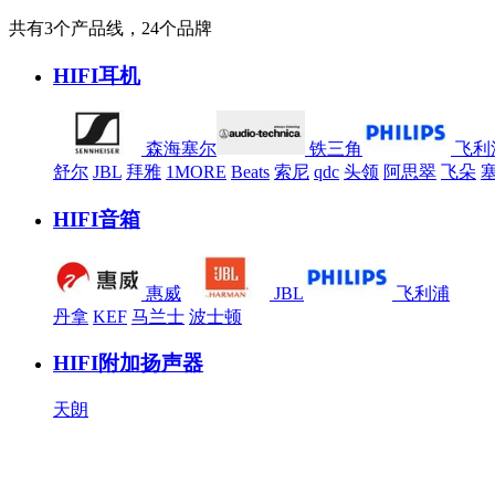
共有3个产品线，24个品牌
HIFI耳机
森海塞尔
铁三角
飞利
舒尔
JBL
拜雅
1MORE
Beats
索尼
qdc
头领
阿思翠
飞朵
HIFI音箱
惠威
JBL
飞利浦
丹拿
KEF
马兰士
波士顿
HIFI附加扬声器
天朗