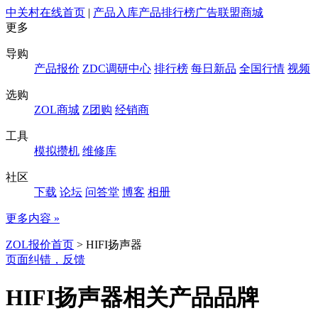
中关村在线首页
|
产品入库
产品排行榜
广告联盟
商城
更多
导购
产品报价
ZDC调研中心
排行榜
每日新品
全国行情
视频
选购
ZOL商城
Z团购
经销商
工具
模拟攒机
维修库
社区
下载
论坛
问答堂
博客
相册
更多内容 »
ZOL报价首页
>
HIFI扬声器
页面纠错，反馈
HIFI扬声器相关产品品牌