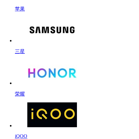
苹果
三星
荣耀
iQOO