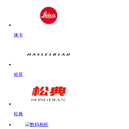
徕卡
哈苏
松典