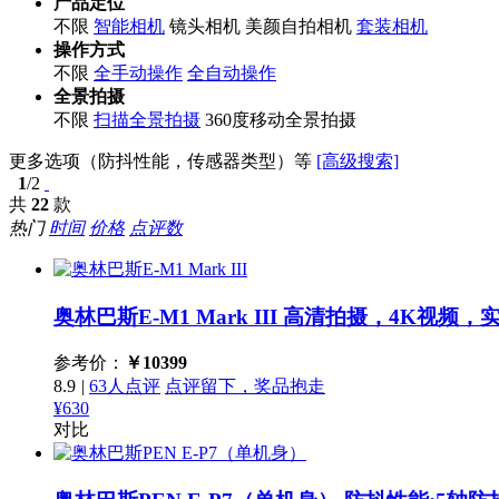
产品定位
不限
智能相机
镜头相机
美颜自拍相机
套装相机
操作方式
不限
全手动操作
全自动操作
全景拍摄
不限
扫描全景拍摄
360度移动全景拍摄
更多选项（防抖性能，传感器类型）等
[高级搜索]
1
/2
共
22
款
热门
时间
价格
点评数
奥林巴斯E-M1 Mark III
高清拍摄，4K视频，实
参考价：
￥
10399
8.9
|
63人点评
点评留下，奖品抱走
¥630
对比