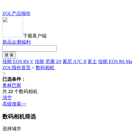
ZOL产品报价
下载客户端
新品众测福利
佳能 EOS R6 V
佳能
尼康 Z9
索尼 A7C II
富士
佳能 EOS R6 Mar
ZOL报价首页
>
数码相机
>
已选条件：
奥林巴斯
共
22
个数码相机
清空
高级搜索>>
数码相机筛选
选择城市