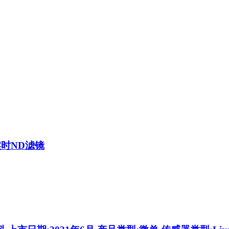
时ND滤镜