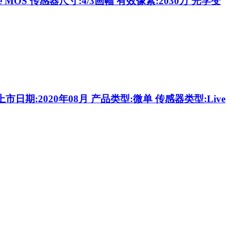
 MOS 传感器尺寸:4/3画幅 有效像素:2030万 光学变
市日期:2020年08月 产品类型:微单 传感器类型:Live