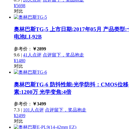
¥5698
对比
奥林巴斯TG-5
上市日期:2017年05月 产品类型
电池LI-92B
参考价：
￥
2899
9.6
|
41人点评
点评留下，奖品抱走
¥1480
对比
奥林巴斯TG-6
防抖性能:光学防抖：CMOS位移 上
素:1200万 光学变焦:4倍
参考价：
￥
3499
7.3
|
101人点评
点评留下，奖品抱走
¥2499
对比