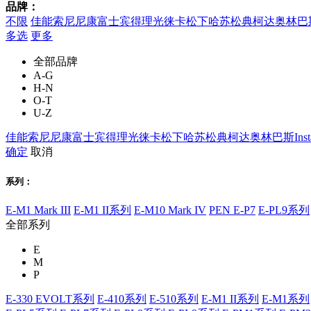
品牌：
不限
佳能
索尼
尼康
富士
宾得
理光
徕卡
松下
哈苏
松典
柯达
奥林巴
多选
更多
全部品牌
A-G
H-N
O-T
U-Z
佳能
索尼
尼康
富士
宾得
理光
徕卡
松下
哈苏
松典
柯达
奥林巴斯
Ins
确定
取消
系列：
E-M1 Mark III
E-M1 II系列
E-M10 Mark IV
PEN E-P7
E-PL9系列
全部系列
E
M
P
E-330 EVOLT系列
E-410系列
E-510系列
E-M1 II系列
E-M1系列