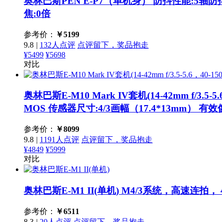
奥林巴斯PEN E-P7（单机身）
防抖性能:5轴防抖
焦:0倍
参考价：
￥
5199
9.8
|
132人点评
点评留下，奖品抱走
¥5499
¥5698
对比
奥林巴斯E-M10 Mark IV套机(14-42mm f/3.5-5.6，
MOS 传感器尺寸:4/3画幅（17.4*13mm） 有效
参考价：
￥
8099
9.8
|
1191人点评
点评留下，奖品抱走
¥4849
¥5999
对比
奥林巴斯E-M1 II(单机)
M4/3系统，高速连拍， 
参考价：
￥
6511
8.3
|
20人点评
点评留下，奖品抱走