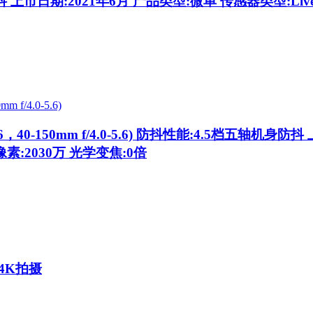
 上市日期:2021年6月 产品类型:微单 传感器类型:Live
40-150mm f/4.0-5.6)
防抖性能:4.5档五轴机身防抖 上
像素:2030万 光学变焦:0倍
4K拍摄