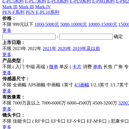
E-PL5系列
E-PL7系列
E-PL8系列
E-PL9系列
E-PM1系列
E-PM
Mark III
Mark III
Mark IV
PEN-F系列
PEN E-PL10系列
价格：
不限
999元以下
1000-5000元
5000-10000元
10000-15000元
150
更多
-
确定
上市日期：
不限
2023年
2022年
2021年
2020年
2019年及以前
更多
产品类型：
不限
(
入门
中端
高端
)
微单
单反
(
卡片
消费
单电
长焦
广角
专
更多
传感器尺寸：
不限
全画幅
APS画幅
中画幅
1英寸
4/3画幅
1/2.3英寸
1/1.7英寸
更多
有效像素：
不限
7000万及以上
7000-6000万
6000-4500万
4500-3200万
320
更多
镜头卡口：
不限
佳能卡口
(
RF卡口
EF卡口
EF-S卡口
EF-M卡口
)
尼康卡口
更多