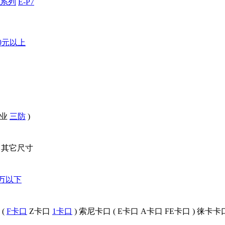
2系列
E-P7
00元以上
业
三防
)
其它尺寸
0万以下
(
F卡口
Z卡口
1卡口
)
索尼卡口
(
E卡口
A卡口
FE卡口
)
徕卡卡