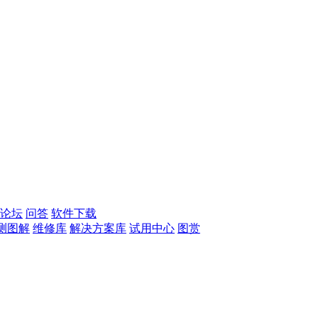
论坛
问答
软件下载
测图解
维修库
解决方案库
试用中心
图赏