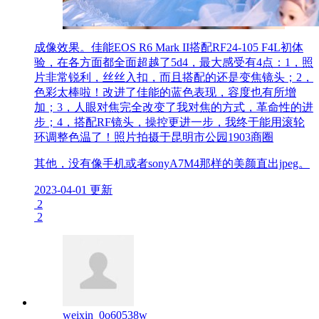
成像效果。佳能EOS R6 Mark II搭配RF24-105 F4L初体
验，在各方面都全面超越了5d4，最大感受有4点：1，照
片非常锐利，丝丝入扣，而且搭配的还是变焦镜头；2，
色彩太棒啦！改进了佳能的蓝色表现，容度也有所增
加；3，人眼对焦完全改变了我对焦的方式，革命性的进
步；4，搭配RF镜头，操控更进一步，我终于能用滚轮
环调整色温了！照片拍摄于昆明市公园1903商圈
其他，没有像手机或者sonyA7M4那样的美颜直出jpeg。
2023-04-01 更新
2
2
weixin_0o60538w