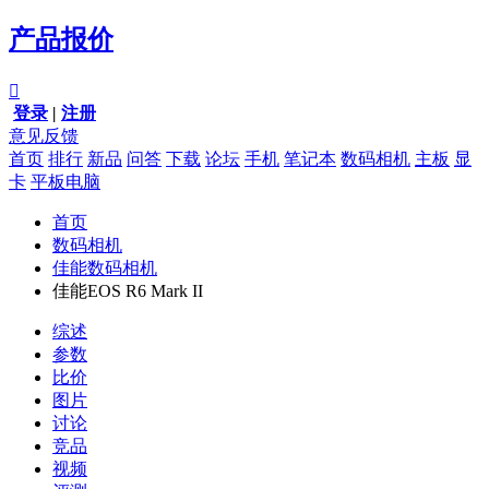
产品报价

登录
|
注册
意见反馈
首页
排行
新品
问答
下载
论坛
手机
笔记本
数码相机
主板
显
卡
平板电脑
首页
数码相机
佳能数码相机
佳能EOS R6 Mark II
综述
参数
比价
图片
讨论
竞品
视频