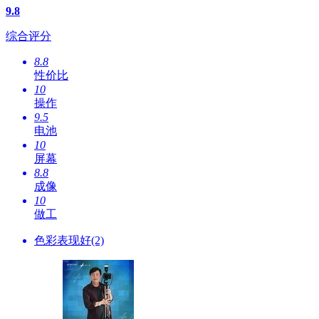
9.8
综合评分
8.8
性价比
10
操作
9.5
电池
10
屏幕
8.8
成像
10
做工
色彩表现好(2)