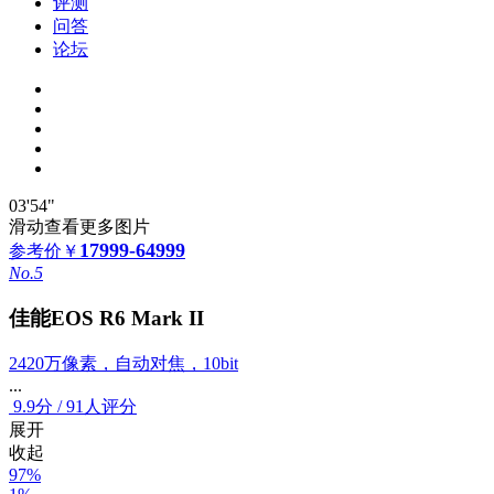
评测
问答
论坛
03'54"
滑动查看更多图片
17999-64999
参考价
￥
No.5
佳能EOS R6 Mark II
2420万像素，自动对焦，10bit
...
9.9
分
/
91人评分
展开
收起
97%