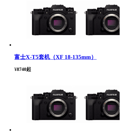
富士X-T5套机（XF 18-135mm）
¥
8740
起