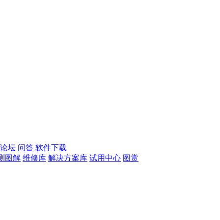
论坛
问答
软件下载
测图解
维修库
解决方案库
试用中心
图赏