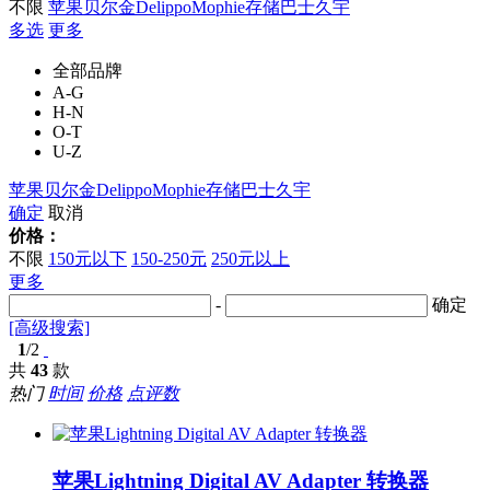
不限
苹果
贝尔金
Delippo
Mophie
存储巴士
久宇
多选
更多
全部品牌
A-G
H-N
O-T
U-Z
苹果
贝尔金
Delippo
Mophie
存储巴士
久宇
确定
取消
价格：
不限
150元以下
150-250元
250元以上
更多
-
确定
[高级搜索]
1
/2
共
43
款
热门
时间
价格
点评数
苹果Lightning Digital AV Adapter 转换器