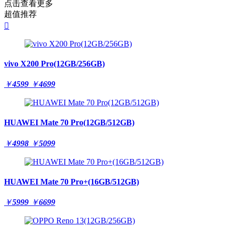
点击查看更多
超值推荐

vivo X200 Pro(12GB/256GB)
￥
4599
￥
4699
HUAWEI Mate 70 Pro(12GB/512GB)
￥
4998
￥
5099
HUAWEI Mate 70 Pro+(16GB/512GB)
￥
5999
￥
6699