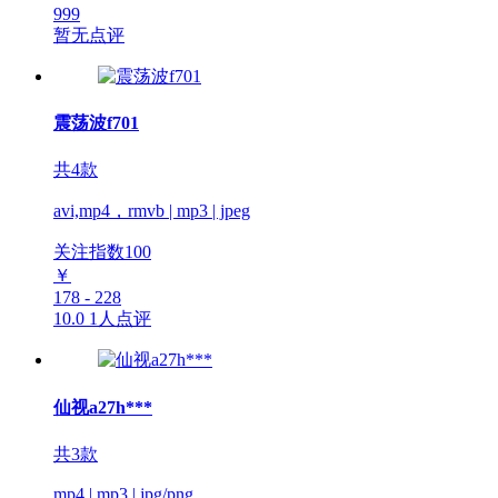
999
暂无点评
震荡波f701
共4款
avi,mp4，rmvb | mp3 | jpeg
关注指数
100
￥
178 - 228
10.0
1人点评
仙视a27h***
共3款
mp4 | mp3 | jpg/png