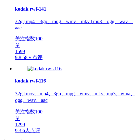
kodak rwf-141
32g | mp4、3gp、mpg、wmv、mkv | mp3、ogg、wav、
aac
关注指数
100
￥
1599
9.8
58人点评
kodak rwf-116
32g | mov、mp4、3gp、mpg、wmv、mkv | mp3、wma、
ogg、wav、aac
关注指数
100
￥
1299
9.3
6人点评