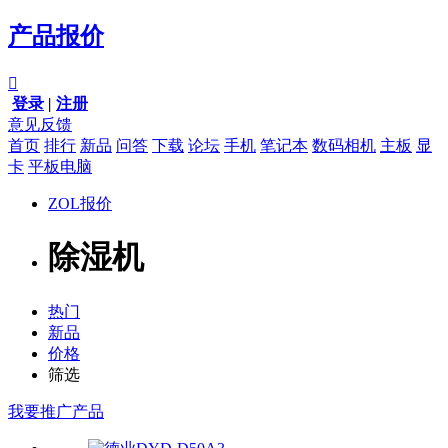
产品报价

登录
|
注册
意见反馈
首页
排行
新品
问答
下载
论坛
手机
笔记本
数码相机
主板
显
卡
平板电脑
ZOL报价
除湿机
热门
新品
价格
筛选
我要推广产品