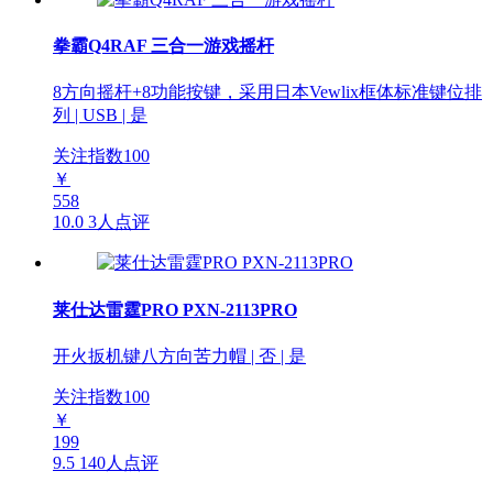
拳霸Q4RAF 三合一游戏摇杆
8方向摇杆+8功能按键，采用日本Vewlix框体标准键位排
列 | USB | 是
关注指数
100
￥
558
10.0
3人点评
莱仕达雷霆PRO PXN-2113PRO
开火扳机键八方向苦力帽 | 否 | 是
关注指数
100
￥
199
9.5
140人点评