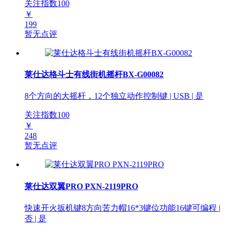
关注指数
100
￥
199
暂无点评
莱仕达格斗士有线街机摇杆BX-G00082
8个方向的大摇杆，12个独立动作控制键 | USB | 是
关注指数
100
￥
248
暂无点评
莱仕达双翼PRO PXN-2119PRO
快速开火扳机键8方向苦力帽16*3键位功能16键可编程 |
否 | 是