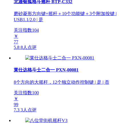
北通银狐格斗摇杆 BTP-C332
磨砂菱形方向键+摇杆＋10个功能键＋3个附加按键 |
USB1.1/2.0 | 是
关注指数
104
￥
77
5.8
8人点评
莱仕达格斗士二合一 PXN-00081
8个方向的大摇杆，12个独立动作控制键 | 是 | 否
关注指数
100
￥
99
7.3
3人点评