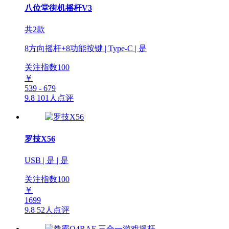
八位堂街机摇杆V3
共2款
8方向摇杆+8功能按键 | Type-C | 是
关注指数
100
￥
539 - 679
9.8
101人点评
罗技X56
USB | 是 | 是
关注指数
100
￥
1699
9.8
52人点评