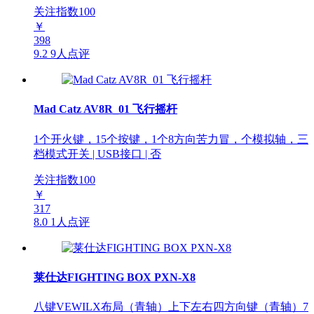
关注指数
100
￥
398
9.2
9人点评
Mad Catz AV8R_01 飞行摇杆
1个开火键，15个按键，1个8方向苦力冒，个模拟轴，三
档模式开关 | USB接口 | 否
关注指数
100
￥
317
8.0
1人点评
莱仕达FIGHTING BOX PXN-X8
八键VEWILX布局（青轴）上下左右四方向键（青轴）7