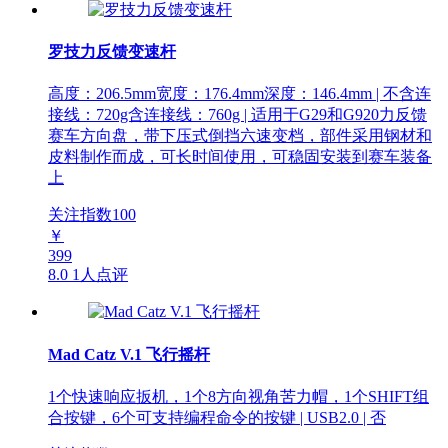
罗技力反馈变速杆
高度：206.5mm宽度：176.4mm深度：146.4mm | 不含连
接线：720g含连接线：760g | 适用于G29和G920力反馈
赛车方向盘，带下压式倒挡六速变档，部件采用钢材和
皮料制作而成，可长时间使用，可稳固安装到赛车装备
上
关注指数
100
￥
399
8.0
1人点评
Mad Catz V.1 飞行摇杆
1个快速响应扳机，1个8方向视角苦力帽，1个SHIFT组
合按键，6个可支持编程命令的按键 | USB2.0 | 否