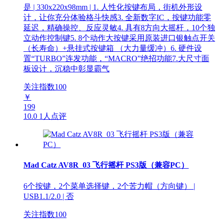
是 | 330x220x98mm | 1. 人性化按键布局，街机外形设
计，让你充分体验格斗快感3. 全新数字IC，按键功能零
延迟，精确操控、反应灵敏4. 具有8方向大摇杆，10个独
立动作控制键5. 8个动作大按键采用原装进口银触点开关
（长寿命）+悬挂式按键箱 （大力量缓冲）6. 硬件设
置“TURBO”连发功能，“MACRO”绝招功能7.大尺寸面
板设计，沉稳中彰显霸气
关注指数
100
￥
199
10.0
1人点评
Mad Catz AV8R_03 飞行摇杆 PS3版（兼容PC）
6个按键，2个菜单选择键，2个苦力帽（方向键） |
USB1.1/2.0 | 否
关注指数
100