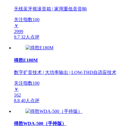
无线蓝牙摇滚音箱 | 家用重低音音响
关注指数
100
￥
2999
9.7
32人点评
得胜E180M
数字扩音技术 | 大功率输出 | LOW-THD自适应技术
关注指数
100
￥
162
8.8
40人点评
得胜WDA-500（手持版）