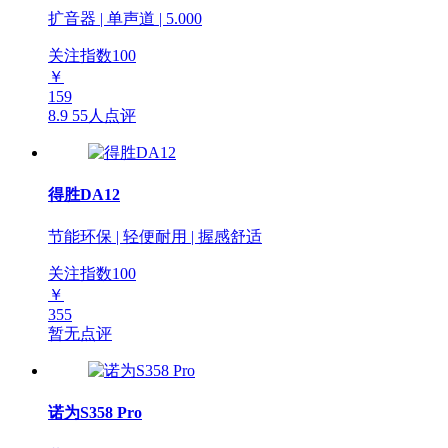
扩音器 | 单声道 | 5.000
关注指数
100
￥
159
8.9
55人点评
得胜DA12
节能环保 | 轻便耐用 | 握感舒适
关注指数
100
￥
355
暂无点评
诺为S358 Pro