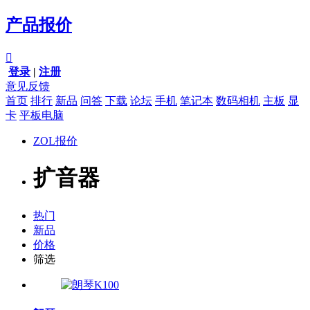
产品报价

登录
|
注册
意见反馈
首页
排行
新品
问答
下载
论坛
手机
笔记本
数码相机
主板
显
卡
平板电脑
ZOL报价
扩音器
热门
新品
价格
筛选