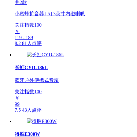
共2款
小蜜蜂扩音器 | 5 | 3英寸内磁喇叭
关注指数
100
￥
119 - 189
8.2
81人点评
长虹CYD-186L
蓝牙户外便携式音箱
关注指数
100
￥
99
7.5
43人点评
得胜E300W