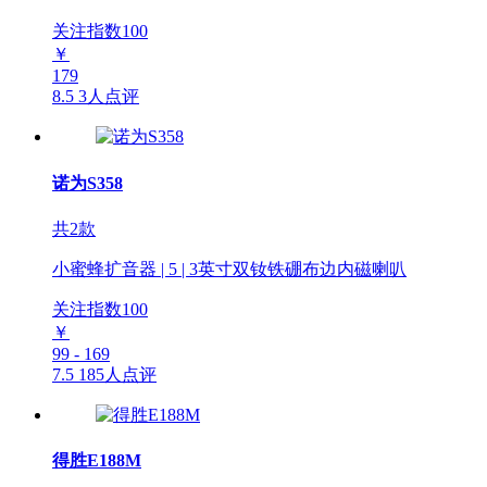
关注指数
100
￥
179
8.5
3人点评
诺为S358
共2款
小蜜蜂扩音器 | 5 | 3英寸双钕铁硼布边内磁喇叭
关注指数
100
￥
99 - 169
7.5
185人点评
得胜E188M