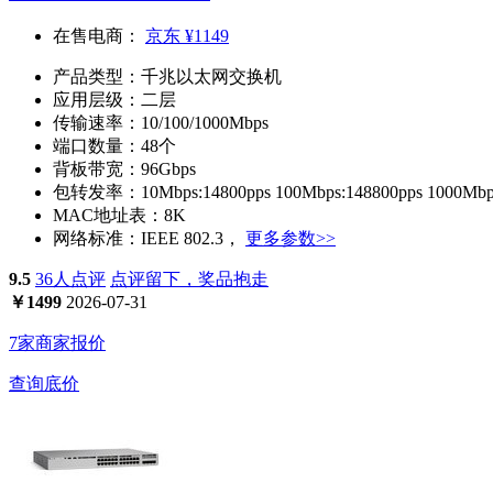
在售电商：
京东
¥1149
产品类型：
千兆以太网交换机
应用层级：
二层
传输速率：
10/100/1000Mbps
端口数量：
48个
背板带宽：
96Gbps
包转发率：
10Mbps:14800pps 100Mbps:148800pps 1000Mbp
MAC地址表：
8K
网络标准：
IEEE 802.3，
更多参数>>
9.5
36人点评
点评留下，奖品抱走
￥
1499
2026-07-31
7家商家报价
查询底价