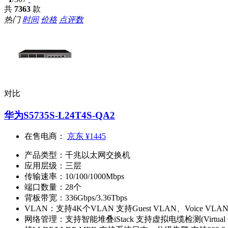
共
7363
款
热门
时间
价格
点评数
对比
华为S5735S-L24T4S-QA2
在售电商：
京东
¥1445
产品类型：
千兆以太网交换机
应用层级：
三层
传输速率：
10/100/1000Mbps
端口数量：
28个
背板带宽：
336Gbps/3.36Tbps
VLAN：
支持4K个VLAN 支持Guest VLAN、Voice V
网络管理：
支持智能堆叠iStack 支持虚拟电缆检测(Virtual 