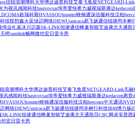
nox
信锐
浪潮
博科
大华
博达
迪普科技
艾泰
飞鱼星
NETGEAR
D-Link
光为视讯
感闻科技
hasivo
vxar
埠帝
爱快
希力威视
瑞斯康达
kedacom
人
DCOMA
欧瑞科斯
HVASSOU
hongter
映翰通
深信服科技
汉柏
beec
科技
联想
鑫火蓝
绿迈网络
DIEWU
unicaca
易飞扬通信
锐捷
丙丰
树
视伟业
礼嘉
冰川
迈森
SK-LINK
恒捷通信
蜂巢智能
艾迪康
北天通
凯
火天橙
oamlink
畅网微控
宏日
雷卡恩
锐
浪潮
博科
大华
博达
迪普科技
艾泰
飞鱼星
NETGEAR
D-Link
天融
视讯
感闻科技
hasivo
vxar
埠帝
爱快
希力威视
瑞斯康达
kedacom
惠普
斯
HVASSOU
hongter
映翰通
深信服科技
汉柏
beeconx
中天通讯
NVID
迈网络
DIEWU
unicaca
易飞扬通信
锐捷
丙丰
树行科技
IBM
博力扬
森
SK-LINK
恒捷通信
蜂巢智能
艾迪康
北天通
凯莎
CBC
网卓
安普西
微控
宏日
雷卡恩