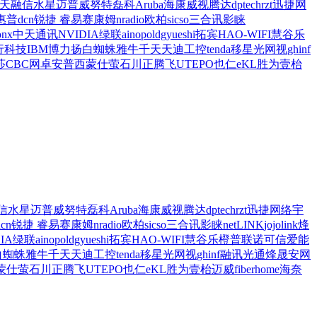
天融信
水星
迈普
威努特
磊科
Aruba
海康威视
腾达
dptech
rzt
迅捷网
惠普
dcn
锐捷 睿易
赛康姆
nradio
欧柏
sicso
三合讯
影睐
onx
中天通讯
NVIDIA
绿联
ainopol
dgyueshi
拓宾
HAO-WIFI
慧谷
乐
行科技
IBM
博力扬
白蜘蛛
雅牛
千天
天迪工控
tenda
移星
光网视
ghinf
莎
CBC
网卓
安普西蒙
仕
萤石
川正
腾飞
UTEPO
也仁
eKL
胜为
壹枱
信
水星
迈普
威努特
磊科
Aruba
海康威视
腾达
dptech
rzt
迅捷网络
宇
dcn
锐捷 睿易
赛康姆
nradio
欧柏
sicso
三合讯
影睐
netLINK
jojolink
烽
IA
绿联
ainopol
dgyueshi
拓宾
HAO-WIFI
慧谷
乐橙
普联
诺可信
爱能
白蜘蛛
雅牛
千天
天迪工控
tenda
移星
光网视
ghinf
融讯光通
烽晟
安网
蒙
仕
萤石
川正
腾飞
UTEPO
也仁
eKL
胜为
壹枱
迈威
fiberhome
海奈