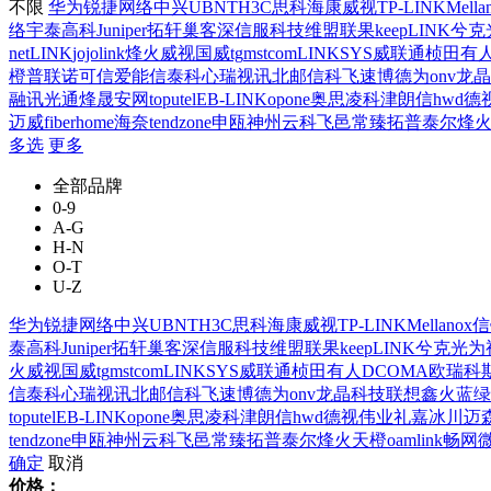
不限
华为
锐捷网络
中兴
UBNT
H3C
思科
海康威视
TP-LINK
Mella
络
宇泰高科
Juniper
拓轩
巢客
深信服科技
维盟
联果
keepLINK
兮克
netLINK
jojolink
烽火威视
国威
tg
mstcom
LINKSYS
威联通
桢田
有
橙
普联
诺可信
爱能信
泰科
心瑞视讯
北邮信科
飞速
博德为
onv
龙晶
融讯光通
烽晟
安网
toputel
EB-LINK
opone
奥思凌科
津朗信
hwd
德
迈威
fiberhome
海奈
tendzone
申瓯
神州云科
飞邑
常臻
拓普泰尔
烽
多选
更多
全部品牌
0-9
A-G
H-N
O-T
U-Z
华为
锐捷网络
中兴
UBNT
H3C
思科
海康威视
TP-LINK
Mellanox
信
泰高科
Juniper
拓轩
巢客
深信服科技
维盟
联果
keepLINK
兮克
光为
火威视
国威
tg
mstcom
LINKSYS
威联通
桢田
有人
DCOMA
欧瑞科
信
泰科
心瑞视讯
北邮信科
飞速
博德为
onv
龙晶科技
联想
鑫火蓝
绿
toputel
EB-LINK
opone
奥思凌科
津朗信
hwd
德视伟业
礼嘉
冰川
迈
tendzone
申瓯
神州云科
飞邑
常臻
拓普泰尔
烽火天橙
oamlink
畅网
确定
取消
价格：