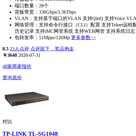
端口数量：
28个
背板带宽：
336Gbps/3.36Tbps
VLAN：
支持基于端口的VLAN 支持QinQ 支持Voice VL
网络管理：
支持命令行接口（CLI）配置 支持Telnet远程配置 支持通
历史记录 支持iMC网管系统 支持WEB网管 支持系统日志
包转发率：
51Mpps/126Mp
更多参数>>
8.5
23人点评
点评留下，奖品抱走
￥
3640
2026-07-31
48家商家报价
查询底价
对比
TP-LINK TL-SG1048