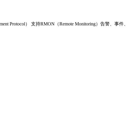
t Protocol） 支持RMON（Remote Monitoring）告警、事件、