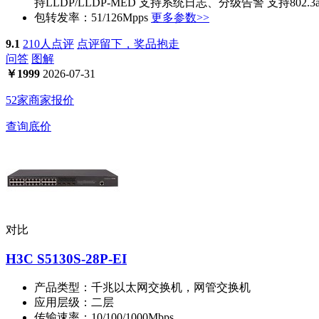
持LLDP/LLDP-MED 支持系统日志、分级告警 支持802.3a
包转发率：
51/126Mpps
更多参数>>
9.1
210人点评
点评留下，奖品抱走
问答
图解
￥
1999
2026-07-31
52家商家报价
查询底价
对比
H3C S5130S-28P-EI
产品类型：
千兆以太网交换机，网管交换机
应用层级：
二层
传输速率：
10/100/1000Mbps