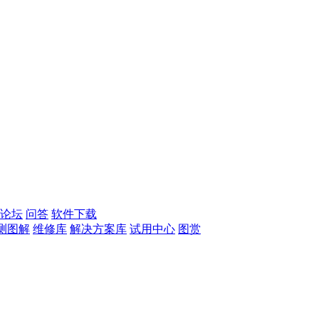
论坛
问答
软件下载
测图解
维修库
解决方案库
试用中心
图赏