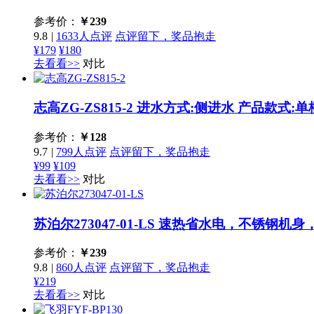
参考价：
￥
239
9.8
|
1633人点评
点评留下，奖品抱走
¥179
¥180
去看看>>
对比
志高ZG-ZS815-2
进水方式:侧进水 产品款式:单柄单孔
参考价：
￥
128
9.7
|
799人点评
点评留下，奖品抱走
¥99
¥109
去看看>>
对比
苏泊尔273047-01-LS
速热省水电，不锈钢机身
参考价：
￥
239
9.8
|
860人点评
点评留下，奖品抱走
¥219
去看看>>
对比