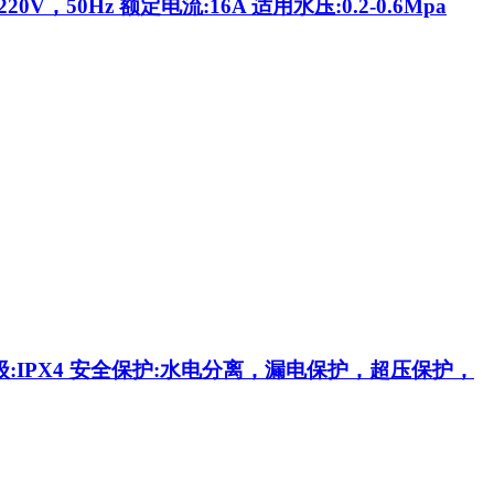
50Hz 额定电流:16A 适用水压:0.2-0.6Mpa
水等级:IPX4 安全保护:水电分离，漏电保护，超压保护，