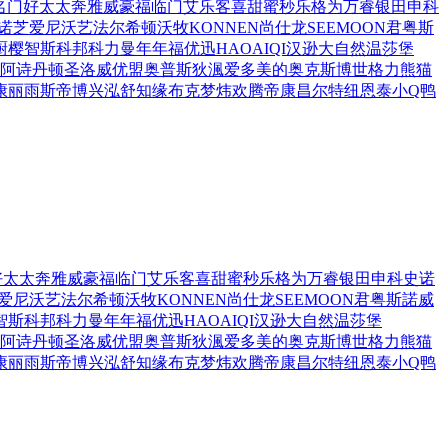
名门好太太
奔雅
威豪福临门
艾乐客
喜甜蜜
秒乐
格为
万睿
银田
申科
诺芝
爱尼
沃艺
法尔希顿
沃牧
KONNEN
尚仕龙
SEEMOON
君粤
斯
厨
樱智
斯科邦
科力曼
年年福
优迅
HAOAIQI
汉逊
大自然温莎堡
阿诗丹顿
圣洛威
优盟
奥普
斯狄渢
爱多
美的
奥克斯
博世
格力
熊猫
康丽雨
斯帝博
兴泓
舒知缘
布克
梦炜
欢腾
帝康
昌尔特
纽恩泰
小Q鸭
好太太
奔雅
威豪福临门
艾乐客
喜甜蜜
秒乐
格为
万睿
银田
申科
史诺
爱尼
沃艺
法尔希顿
沃牧
KONNEN
尚仕龙
SEEMOON
君粤
斯諾威
智
斯科邦
科力曼
年年福
优迅
HAOAIQI
汉逊
大自然温莎堡
阿诗丹顿
圣洛威
优盟
奥普
斯狄渢
爱多
美的
奥克斯
博世
格力
熊猫
康丽雨
斯帝博
兴泓
舒知缘
布克
梦炜
欢腾
帝康
昌尔特
纽恩泰
小Q鸭