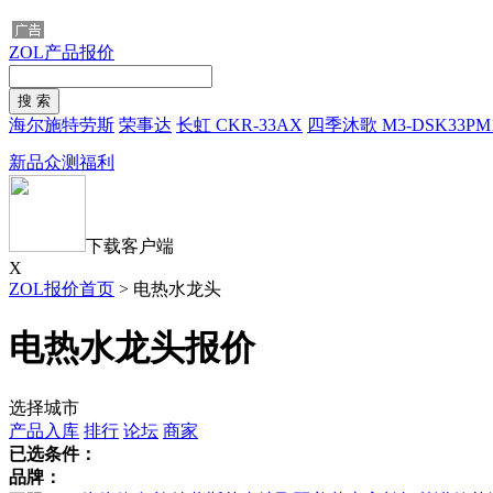
ZOL产品报价
海尔施特劳斯
荣事达
长虹 CKR-33AX
四季沐歌 M3-DSK33PM
新品众测福利
下载客户端
X
ZOL报价首页
>
电热水龙头
电热水龙头报价
选择城市
产品入库
排行
论坛
商家
已选条件：
品牌：