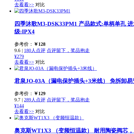
去看看>>
对比
四季沐歌M3-DSK33PM1
产品款式:单柄单孔 进水方
级:IPX4
参考价：
￥
128
9.6
|
180人点评
点评留下，奖品抱走
¥279
去看看>>
对比
君泉JO-03A（漏电保护插头+3米线）
免拆卸易
参考价：
￥
129
9.7
|
289人点评
点评留下，奖品抱走
¥144
去看看>>
对比
奥克斯WT1X3 （变频恒温款）
耐用陶瓷阀芯，