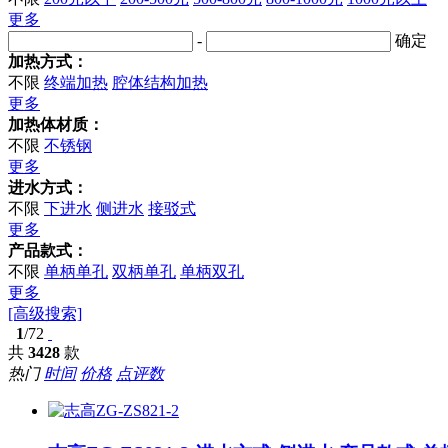
更多
-
确定
加热方式：
不限
终端加热
腔体结构加热
更多
加热体材质：
不限
不锈钢
更多
进水方式：
不限
下进水
侧进水
接驳式
更多
产品款式：
不限
单柄单孔
双柄单孔
单柄双孔
更多
[高级搜索]
1
/72
共
3428
款
热门
时间
价格
点评数