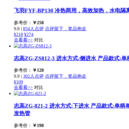
飞羽FYF-BP130
冷热两用，高效加热，水电隔
参考价：
￥
258
9.8
|
854人点评
点评留下，奖品抱走
¥218
¥274
去看看>>
对比
志高ZG-ZS812-3
进水方式:侧进水 产品款式:单柄单孔
参考价：
￥
128
9.9
|
302人点评
点评留下，奖品抱走
¥109
去看看>>
对比
志高ZG-821-2
进水方式:下进水 产品款式:单柄单孔 
发热管
参考价：
￥
198