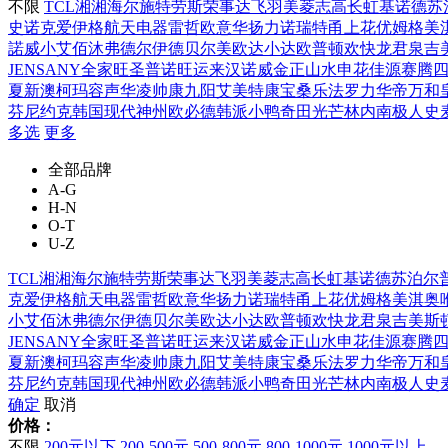
不限
TCL
湘湘
海尔施特劳斯
荣事达
飞羽
美菱
志高
长虹
基诺德
苏
史诺克
爱伊格
航天电器
雷哲
欧意
华扬
力诺瑞特
甬上花
优姆
格美
諾威
小艾
佰沐
弗德尔
伊德贝尔
美欧达
小达
欧普顿
欢快龙
君泉
吉
JENSANY
全家旺
圣普诺
旺运来
汉诺威
金正
山水
申花
佳源
赛腾
夏新
澳柯玛
容声
华凌
帅康
九阳
艾美特
康宝
桑乐
法罗力
华帝
万和
芬尼
约克
韩国现代
神州
欧必德
韩派
小鸭
奇田
光芒
林内
南极人
史
多选
更多
全部品牌
A-G
H-N
O-T
U-Z
TCL
湘湘
海尔施特劳斯
荣事达
飞羽
美菱
志高
长虹
基诺德
苏泊尔
克
爱伊格
航天电器
雷哲
欧意
华扬
力诺瑞特
甬上花
优姆
格美淇
奥
小艾
佰沐
弗德尔
伊德贝尔
美欧达
小达
欧普顿
欢快龙
君泉
吉美斯
JENSANY
全家旺
圣普诺
旺运来
汉诺威
金正
山水
申花
佳源
赛腾
夏新
澳柯玛
容声
华凌
帅康
九阳
艾美特
康宝
桑乐
法罗力
华帝
万和
芬尼
约克
韩国现代
神州
欧必德
韩派
小鸭
奇田
光芒
林内
南极人
史
确定
取消
价格：
不限
200元以下
200-500元
500-800元
800-1000元
1000元以上