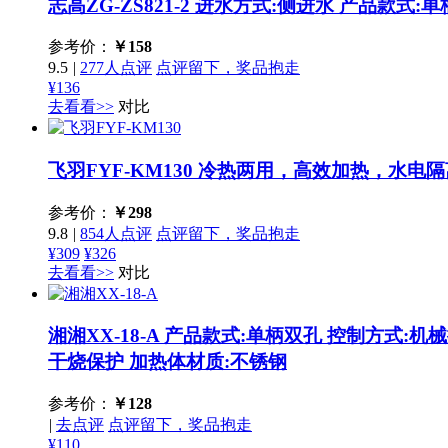
志高ZG-ZS821-2
进水方式:侧进水 产品款式:单柄单孔
参考价：
￥
158
9.5
|
277人点评
点评留下，奖品抱走
¥136
去看看>>
对比
飞羽FYF-KM130
冷热两用，高效加热，水电隔
参考价：
￥
298
9.8
|
854人点评
点评留下，奖品抱走
¥309
¥326
去看看>>
对比
湘湘XX-18-A
产品款式:单柄双孔 控制方式:机械控
干烧保护 加热体材质:不锈钢
参考价：
￥
128
|
去点评
点评留下，奖品抱走
¥110