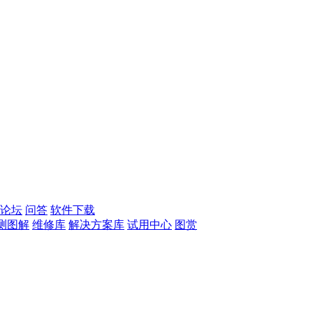
论坛
问答
软件下载
测图解
维修库
解决方案库
试用中心
图赏