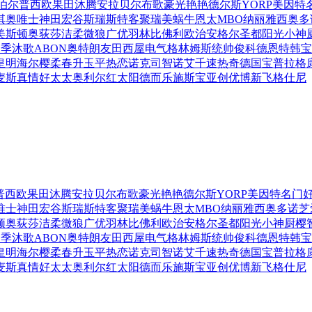
泊尔
普西欧
果田
沐腾
安拉贝尔
布歌
豪光艳艳
德尔斯
YORP
美因特
淇
奥唯士
神田
宏谷
斯瑞斯特
客聚
瑞美
蜗牛
恩太
MBO
纳丽雅
西奥多
美斯顿
奥荻莎
洁柔
微狼
广优
羽林
比佛利
欧治
安格尔
圣都阳光
小神
四季沐歌
ABON
奥特朗
友田
西屋电气
格林姆斯
统帅
俊科
德恩特
韩宝
皇明
海尔
樱柔
春升
玉平
热恋
诺克司
智诺
艾千
速热奇
德国宝
普拉格
麦斯
真情好太太
奥利尔
红太阳
德而乐施
斯宝亚创
优博
新飞
格仕尼
普西欧
果田
沐腾
安拉贝尔
布歌
豪光艳艳
德尔斯
YORP
美因特
名门
唯士
神田
宏谷
斯瑞斯特
客聚
瑞美
蜗牛
恩太
MBO
纳丽雅
西奥多
诺芝
顿
奥荻莎
洁柔
微狼
广优
羽林
比佛利
欧治
安格尔
圣都阳光
小神厨
樱
四季沐歌
ABON
奥特朗
友田
西屋电气
格林姆斯
统帅
俊科
德恩特
韩宝
皇明
海尔
樱柔
春升
玉平
热恋
诺克司
智诺
艾千
速热奇
德国宝
普拉格
麦斯
真情好太太
奥利尔
红太阳
德而乐施
斯宝亚创
优博
新飞
格仕尼