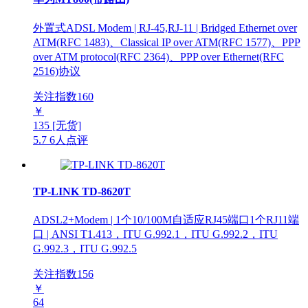
外置式ADSL Modem | RJ-45,RJ-11 | Bridged Ethernet over
ATM(RFC 1483)、Classical IP over ATM(RFC 1577)、PPP
over ATM protocol(RFC 2364)、PPP over Ethernet(RFC
2516)协议
关注指数
160
￥
135
[无货]
5.7
6人点评
TP-LINK TD-8620T
ADSL2+Modem | 1个10/100M自适应RJ45端口1个RJ11端
口 | ANSI T1.413，ITU G.992.1，ITU G.992.2，ITU
G.992.3，ITU G.992.5
关注指数
156
￥
64