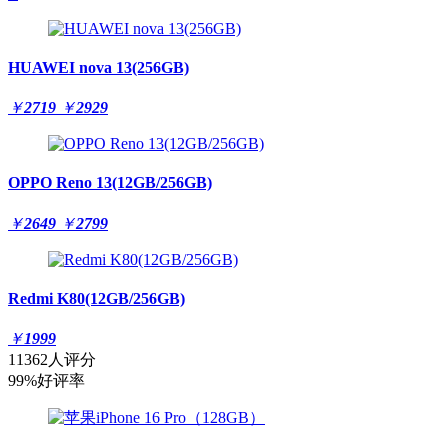
HUAWEI nova 13(256GB)
￥
2719
￥
2929
OPPO Reno 13(12GB/256GB)
￥
2649
￥
2799
Redmi K80(12GB/256GB)
￥
1999
11362人评分
99%好评率