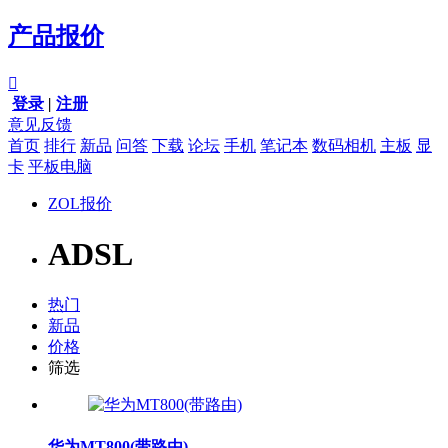
产品报价

登录
|
注册
意见反馈
首页
排行
新品
问答
下载
论坛
手机
笔记本
数码相机
主板
显
卡
平板电脑
ZOL报价
ADSL
热门
新品
价格
筛选
华为MT800(带路由)