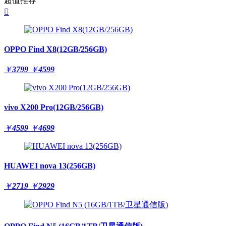
超值推荐

OPPO Find X8(12GB/256GB)
￥
3799
￥
4599
vivo X200 Pro(12GB/256GB)
￥
4599
￥
4699
HUAWEI nova 13(256GB)
￥
2719
￥
2929