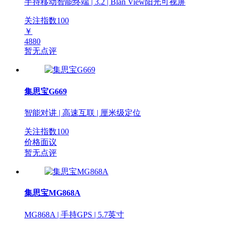
手持移动智能终端 | 3.2 | Blan View阳光可视屏
关注指数
100
￥
4880
暂无点评
集思宝G669
智能对讲 | 高速互联 | 厘米级定位
关注指数
100
价格面议
暂无点评
集思宝MG868A
MG868A | 手持GPS | 5.7英寸