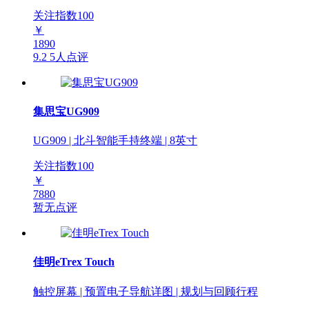
关注指数
100
￥
1890
9.2
5人点评
集思宝UG909
UG909 | 北斗智能手持终端 | 8英寸
关注指数
100
￥
7880
暂无点评
佳明eTrex Touch
触控屏幕 | 预置电子导航详图 | 规划与回顾行程