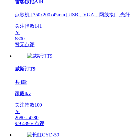
雷客惊艳AIR
点歌机 | 350x200x45mm | USB，VGA，网线接口,光纤
关注指数
141
￥
6800
暂无点评
威斯汀T9
共4款
家庭tkv
关注指数
100
￥
2680 - 4280
9.9
439人点评