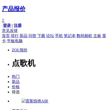
产品报价

登录
|
注册
意见反馈
首页
排行
新品
问答
下载
论坛
手机
笔记本
数码相机
主板
显
卡
平板电脑
ZOL报价
点歌机
热门
新品
价格
筛选