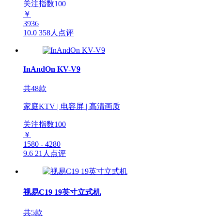
关注指数
100
￥
3936
10.0
358人点评
InAndOn KV-V9
共48款
家庭KTV | 电容屏 | 高清画质
关注指数
100
￥
1580 - 4280
9.6
21人点评
视易C19 19英寸立式机
共5款