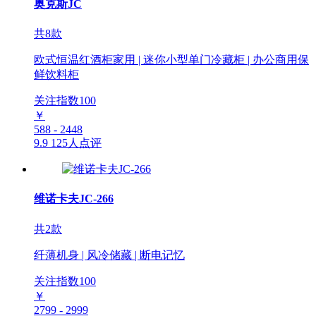
奥克斯JC
共8款
欧式恒温红酒柜家用 | 迷你小型单门冷藏柜 | 办公商用保
鲜饮料柜
关注指数
100
￥
588 - 2448
9.9
125人点评
维诺卡夫JC-266
共2款
纤薄机身 | 风冷储藏 | 断电记忆
关注指数
100
￥
2799 - 2999