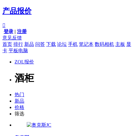
产品报价

登录
|
注册
意见反馈
首页
排行
新品
问答
下载
论坛
手机
笔记本
数码相机
主板
显
卡
平板电脑
ZOL报价
酒柜
热门
新品
价格
筛选