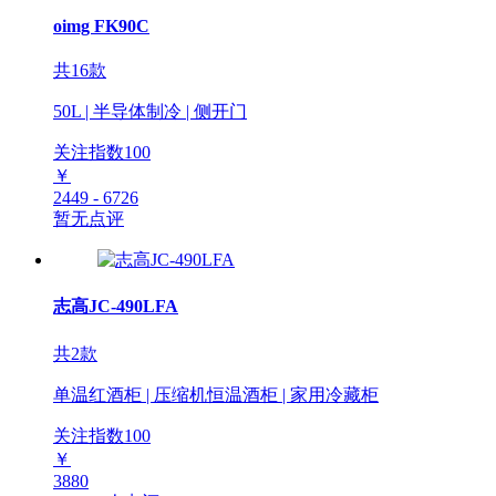
oimg FK90C
共16款
50L | 半导体制冷 | 侧开门
关注指数
100
￥
2449 - 6726
暂无点评
志高JC-490LFA
共2款
单温红酒柜 | 压缩机恒温酒柜 | 家用冷藏柜
关注指数
100
￥
3880