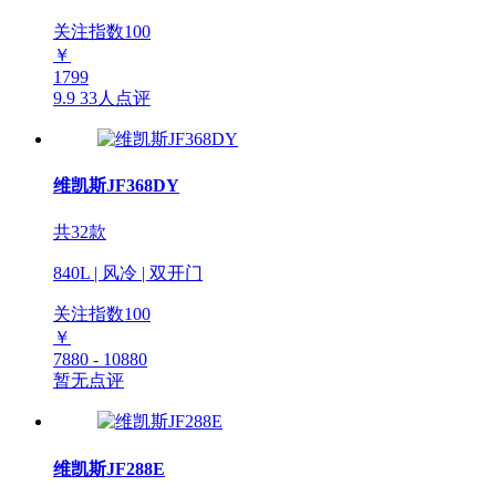
关注指数
100
￥
1799
9.9
33人点评
维凯斯JF368DY
共32款
840L | 风冷 | 双开门
关注指数
100
￥
7880 - 10880
暂无点评
维凯斯JF288E