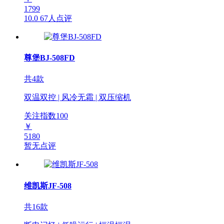
1799
10.0
67人点评
尊堡BJ-508FD
共4款
双温双控 | 风冷无霜 | 双压缩机
关注指数
100
￥
5180
暂无点评
维凯斯JF-508
共16款