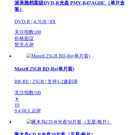
派美雅档案级DVD-R光盘 PMY-R47AGHC（单片盒
装）
DVD-R | 4.7GB | 8X
关注指数
100
价格面议
暂无点评
Maxell 25GB BD-Re(单片装)
BR-RE | 25GB | 支持1-2速刻录
关注指数
100
￥
19
9.4
68人点评
啄木鸟CD-R光盘50片装（五星/每片）