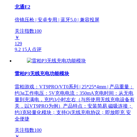
北通E2
倍镜压枪 | 安卓专用 | 蓝牙5.0 | 兼容投屏
关注指数
100
￥
129
9.2
15人点评
雷柏P3无线充电功能模块
雷柏游戏：VT9PRO/VT0系列 | 25*25*4mm | 产品重量：
约3g工作电压：5V充电电流：350mA充电时间：从无电
量到充满电，充约3小时左右（与所使用无线充电设备有
关，以VT9PRO为例）产品特点：安装简易 磁吸连接；
约3克轻量化模块；支持Qi无线充电协议；即放即充 安
全便捷
关注指数
100
￥