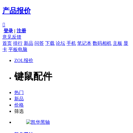
产品报价

登录
|
注册
意见反馈
首页
排行
新品
问答
下载
论坛
手机
笔记本
数码相机
主板
显
卡
平板电脑
ZOL报价
键鼠配件
热门
新品
价格
筛选