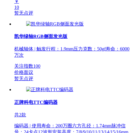
￥
10
暂无点评
凯华绿轴RGB侧面发光版
机械轴体 | 触发行程：1.9mm压力克数：50gf寿命：6000
万次
关注指数
100
价格面议
暂无点评
正牌科电TTC编码器
共2款
编码器 | 使用寿命：200万圈六方孔径：1.74mm脉冲信
号：24卡点12波形安装高度：7/8/9/10/11/13/14/15/16mm