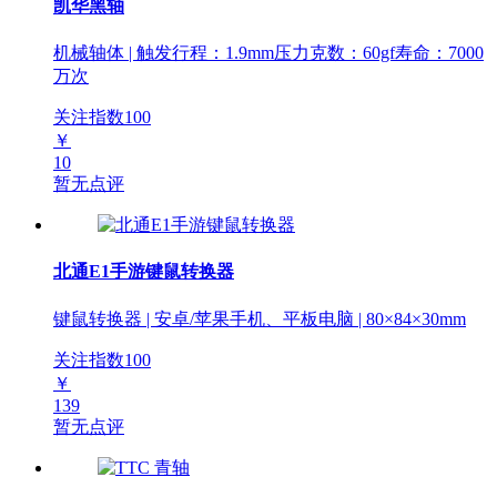
凯华黑轴
机械轴体 | 触发行程：1.9mm压力克数：60gf寿命：7000
万次
关注指数
100
￥
10
暂无点评
北通E1手游键鼠转换器
键鼠转换器 | 安卓/苹果手机、平板电脑 | 80×84×30mm
关注指数
100
￥
139
暂无点评