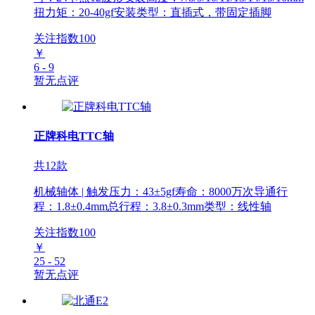
扭力矩：20-40gf安装类型：直插式，带固定插脚
关注指数
100
￥
6 - 9
暂无点评
正牌科电TTC轴
共12款
机械轴体 | 触发压力：43±5gf寿命：8000万次导通行
程：1.8±0.4mm总行程：3.8±0.3mm类型：线性轴
关注指数
100
￥
25 - 52
暂无点评