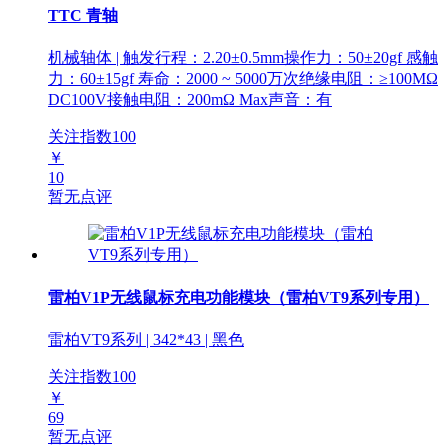
TTC 青轴
机械轴体 | 触发行程：2.20±0.5mm操作力：50±20gf 感触
力：60±15gf 寿命：2000 ~ 5000万次绝缘电阻：≥100MΩ
DC100V接触电阻：200mΩ Max声音：有
关注指数
100
￥
10
暂无点评
雷柏V1P无线鼠标充电功能模块（雷柏VT9系列专用）
雷柏VT9系列 | 342*43 | 黑色
关注指数
100
￥
69
暂无点评