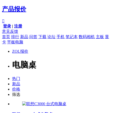
产品报价

登录
|
注册
意见反馈
首页
排行
新品
问答
下载
论坛
手机
笔记本
数码相机
主板
显
卡
平板电脑
ZOL报价
电脑桌
热门
新品
价格
筛选