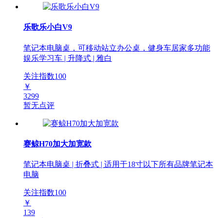
乐歌乐小白V9
笔记本电脑桌，可移动站立办公桌，健身车居家多功能
娱乐学习车 | 升降式 | 雅白
关注指数
100
￥
3299
暂无点评
赛鲸H70加大加宽款
笔记本电脑桌 | 折叠式 | 适用于18寸以下所有品牌笔记本
电脑
关注指数
100
￥
139