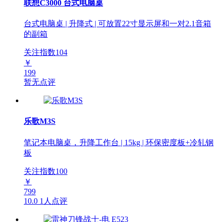
联想C3000 台式电脑桌
台式电脑桌 | 升降式 | 可放置22寸显示屏和一对2.1音箱
的副箱
关注指数
104
￥
199
暂无点评
乐歌M3S
笔记本电脑桌，升降工作台 | 15kg | 环保密度板+冷轧钢
板
关注指数
100
￥
799
10.0
1人点评