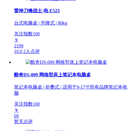
雷神刀锋战士-电 E523
台式电脑桌 | 升降式 | 80kg
关注指数
100
￥
2199
10.0
2人点评
酷奇DS-009 网格型床上笔记本电脑桌
笔记本电脑桌 | 折叠式 | 适用于9-17寸所有品牌笔记本电
脑
关注指数
100
￥
69
暂无点评