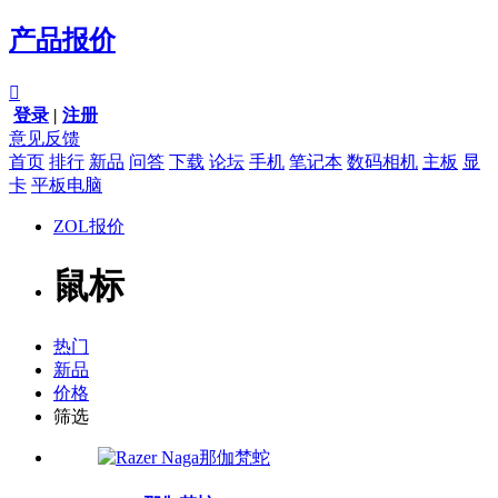
产品报价

登录
|
注册
意见反馈
首页
排行
新品
问答
下载
论坛
手机
笔记本
数码相机
主板
显
卡
平板电脑
ZOL报价
鼠标
热门
新品
价格
筛选