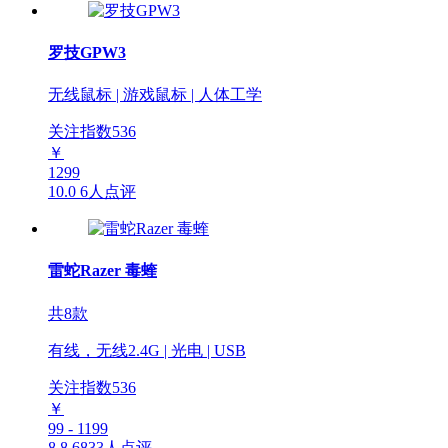
罗技GPW3
无线鼠标 | 游戏鼠标 | 人体工学
关注指数
536
￥
1299
10.0
6人点评
雷蛇Razer 毒蝰
共8款
有线，无线2.4G | 光电 | USB
关注指数
536
￥
99 - 1199
8.8
6833人点评