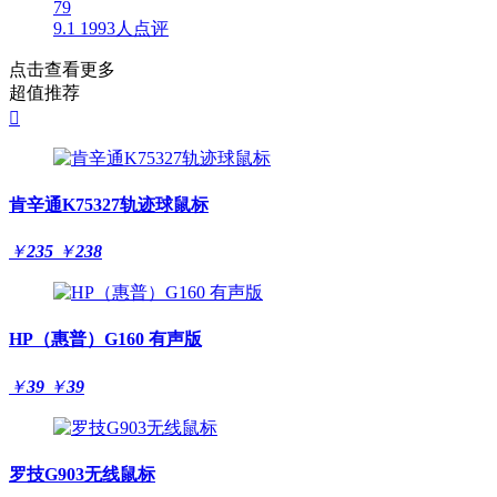
79
9.1
1993人点评
点击查看更多
超值推荐

肯辛通K75327轨迹球鼠标
￥
235
￥
238
HP（惠普）G160 有声版
￥
39
￥
39
罗技G903无线鼠标