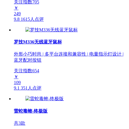
关注指数
705
￥
249
9.8
1615人点评
罗技M336无线蓝牙鼠标
外形小巧时尚 | 多平台连接和兼容性 | 电量指示灯设计 |
蓝牙配对按钮
关注指数
654
￥
109
9.1
351人点评
雷蛇毒蝰-终极版
共3款