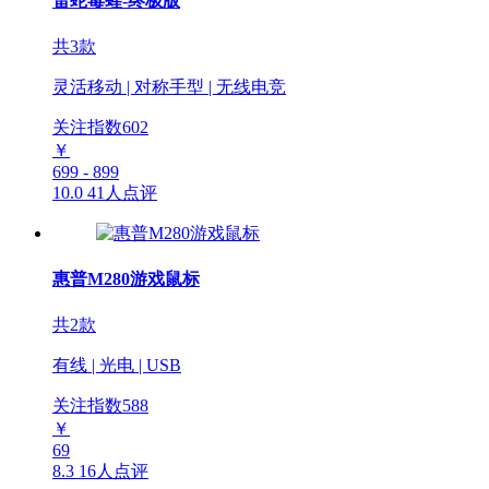
雷蛇毒蝰-终极版
共3款
灵活移动 | 对称手型 | 无线电竞
关注指数
602
￥
699 - 899
10.0
41人点评
惠普M280游戏鼠标
共2款
有线 | 光电 | USB
关注指数
588
￥
69
8.3
16人点评