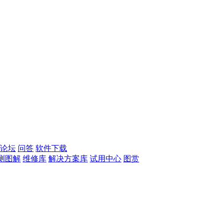
论坛
问答
软件下载
测图解
维修库
解决方案库
试用中心
图赏