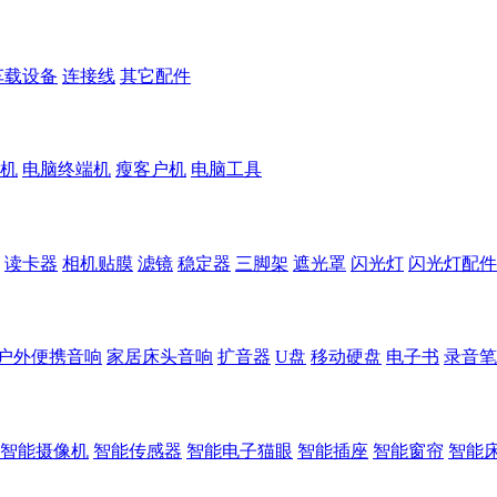
车载设备
连接线
其它配件
机
电脑终端机
瘦客户机
电脑工具
读卡器
相机贴膜
滤镜
稳定器
三脚架
遮光罩
闪光灯
闪光灯配件
户外便携音响
家居床头音响
扩音器
U盘
移动硬盘
电子书
录音笔
智能摄像机
智能传感器
智能电子猫眼
智能插座
智能窗帘
智能