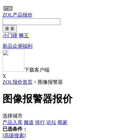
ZOL产品报价
小门瞳
狮王
新品众测福利
下载客户端
X
ZOL报价首页
>
图像报警器
图像报警器报价
选择城市
产品入库
频道
排行
论坛
商家
已选条件：
[高级搜索]