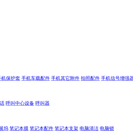
手机保护套
手机车载配件
手机其它附件
拍照配件
手机信号增强
话
呼叫中心设备
呼叫器
展坞
笔记本膜
笔记本配件
笔记本支架
电脑清洁
电脑锁