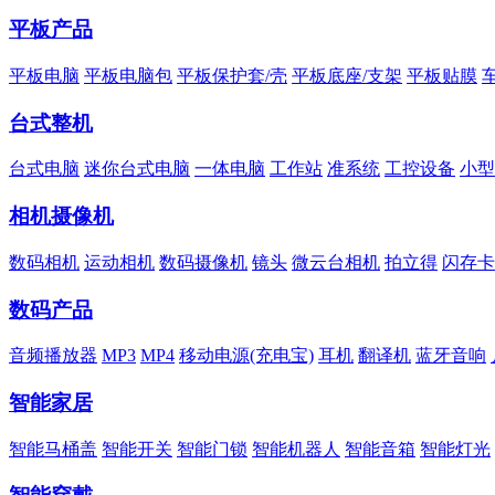
平板产品
平板电脑
平板电脑包
平板保护套/壳
平板底座/支架
平板贴膜
台式整机
台式电脑
迷你台式电脑
一体电脑
工作站
准系统
工控设备
小型
相机摄像机
数码相机
运动相机
数码摄像机
镜头
微云台相机
拍立得
闪存卡
数码产品
音频播放器
MP3
MP4
移动电源(充电宝)
耳机
翻译机
蓝牙音响
智能家居
智能马桶盖
智能开关
智能门锁
智能机器人
智能音箱
智能灯光