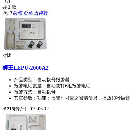
1
/1
共
3
款
热门
时间
价格
点评数
对比
狮王LEPU-2000A2
产品类型：
自动拨号报警器
报警电话数量：
自动拨打6组报警电话
报警方式：
自动拨号
其它参数：
功能：报警时可告之警情信息，播放10秒语
￥
215
[停产]
2019-06-12