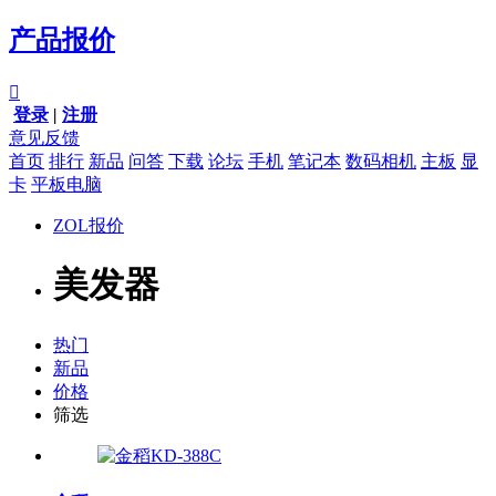
产品报价

登录
|
注册
意见反馈
首页
排行
新品
问答
下载
论坛
手机
笔记本
数码相机
主板
显
卡
平板电脑
ZOL报价
美发器
热门
新品
价格
筛选