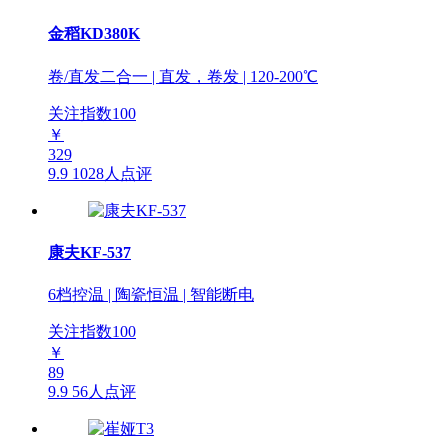
金稻KD380K
卷/直发二合一 | 直发，卷发 | 120-200℃
关注指数
100
￥
329
9.9
1028人点评
康夫KF-537
6档控温 | 陶瓷恒温 | 智能断电
关注指数
100
￥
89
9.9
56人点评