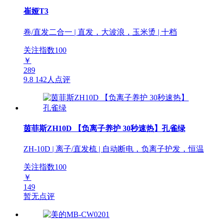
崔娅T3
卷/直发二合一 | 直发，大波浪，玉米烫 | 十档
关注指数
100
￥
289
9.8
142人点评
茵菲斯ZH10D 【负离子养护 30秒速热】孔雀绿
ZH-10D | 离子/直发梳 | 自动断电，负离子护发，恒温
关注指数
100
￥
149
暂无点评