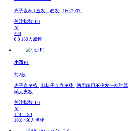
离子发梳 | 直发，卷发 | 160-200℃
关注指数
100
￥
399
8.8
183人点评
小适E1
共2款
离子直发梳 | 电梳子直卷发棒 | 两用家用不伤发一梳神器
懒人夹板
关注指数
100
￥
129 - 189
10.0
468人点评