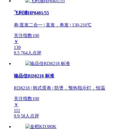
飞利浦HP8401/55
卷/直发二合一 | 直发，卷发 | 130-210℃
关注指数
100
￥
139
8.5
764人点评
瑜品佳RD8218 标准
RD8218 | 韩式蛋卷 | 防烫，预热指示灯，恒温
关注指数
100
￥
111
9.9
58人点评