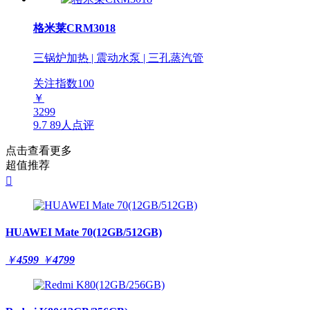
格米莱CRM3018
三锅炉加热 | 震动水泵 | 三孔蒸汽管
关注指数
100
￥
3299
9.7
89人点评
点击查看更多
超值推荐

HUAWEI Mate 70(12GB/512GB)
￥
4599
￥
4799