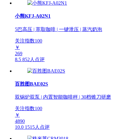
小熊KFJ-A02N1
5巴高压 | 萃取咖啡 | 一键泄压 | 蒸汽奶泡
关注指数
100
￥
269
8.5
852人点评
百胜图BAE02S
双锅炉双泵 | 内置智能咖啡秤 | 30档锥刀研磨
关注指数
100
￥
4890
10.0
1515人点评