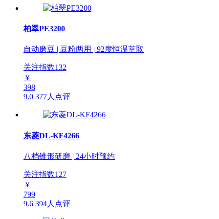
柏翠PE3200
自动磨豆 | 豆粉两用 | 92度恒温萃取
关注指数
132
￥
398
9.0
377人点评
东菱DL-KF4266
八档锥形研磨 | 24小时预约
关注指数
127
￥
799
9.6
394人点评