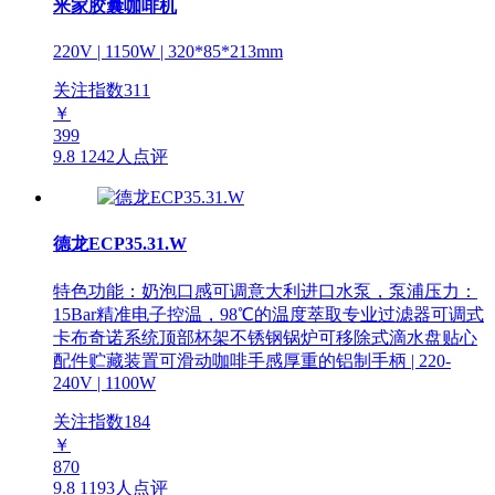
米家胶囊咖啡机
220V | 1150W | 320*85*213mm
关注指数
311
￥
399
9.8
1242人点评
德龙ECP35.31.W
特色功能：奶泡口感可调意大利进口水泵，泵浦压力：
15Bar精准电子控温，98℃的温度萃取专业过滤器可调式
卡布奇诺系统顶部杯架不锈钢锅炉可移除式滴水盘贴心
配件贮藏装置可滑动咖啡手感厚重的铝制手柄 | 220-
240V | 1100W
关注指数
184
￥
870
9.8
1193人点评