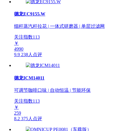
德龙EC9155.W
细杆蒸汽杆拉花 | 一体式研磨器 | 单层过滤网
关注指数
113
￥
4990
9.9
238人点评
德龙ICM14011
可调节咖啡口味 | 自动恒温 | 节能环保
关注指数
113
￥
259
8.2
375人点评