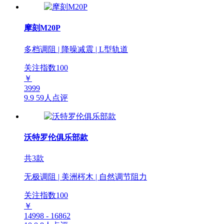
摩刻M20P
多档调阻 | 降噪减震 | L型轨道
关注指数
100
￥
3999
9.9
59人点评
沃特罗伦俱乐部款
共3款
无极调阻 | 美洲梣木 | 自然调节阻力
关注指数
100
￥
14998 - 16862