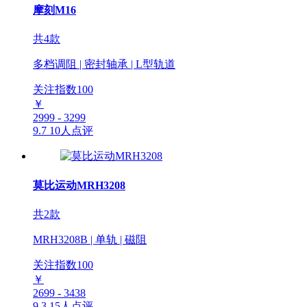
摩刻M16
共4款
多档调阻 | 密封轴承 | L型轨道
关注指数
100
￥
2999 - 3299
9.7
10人点评
莫比运动MRH3208
共2款
MRH3208B | 单轨 | 磁阻
关注指数
100
￥
2699 - 3438
9.3
15人点评