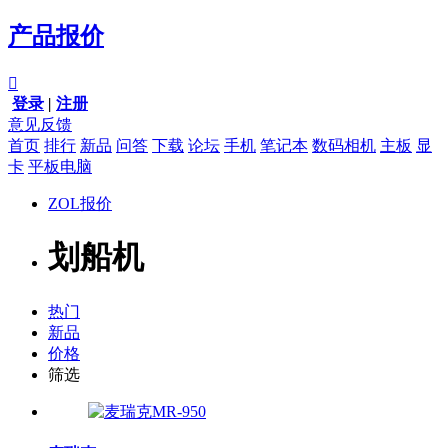
产品报价

登录
|
注册
意见反馈
首页
排行
新品
问答
下载
论坛
手机
笔记本
数码相机
主板
显
卡
平板电脑
ZOL报价
划船机
热门
新品
价格
筛选