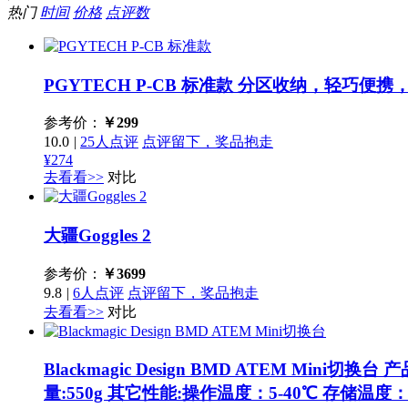
热门
时间
价格
点评数
PGYTECH P-CB 标准款
分区收纳，轻巧便携
参考价：
￥
299
10.0
|
25人点评
点评留下，奖品抱走
¥274
去看看>>
对比
大疆Goggles 2
参考价：
￥
3699
9.8
|
6人点评
点评留下，奖品抱走
去看看>>
对比
Blackmagic Design BMD ATEM Mini切换台
产
量:550g 其它性能:操作温度：5-40℃ 存储温度：-1