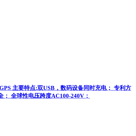
4，GPS 主要特点:双USB，数码设备同时充电； 专利方
全球性电压跨度AC100-240V；