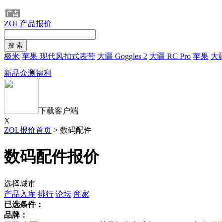
ZOL产品报价
极米
苹果 现代风扣式表带
大疆 Goggles 2
大疆 RC Pro
苹果
大
新品众测福利
下载客户端
X
ZOL报价首页
>
数码配件
数码配件报价
选择城市
产品入库
排行
论坛
商家
已选条件：
品牌：