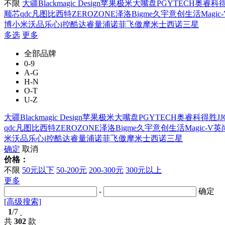
不限
大疆
Blackmagic Design
苹果
极米
大嘴盘
PGYTECH
奥睿科
顺芯
qdc
凡图
比西特
ZEROZONE泽洛
Bigme
久宇
意创生活
Magic
博
小米
沃品
乐心
i控
酷达
睿量
浦诺菲
飞傲
摩米士
西诺
三星
多选
更多
全部品牌
0-9
A-G
H-N
O-T
U-Z
大疆
Blackmagic Design
苹果
极米
大嘴盘
PGYTECH
奥睿科
得胜
JJ
qdc
凡图
比西特
ZEROZONE泽洛
Bigme
久宇
意创生活
Magic-V
英
米
沃品
乐心
i控
酷达
睿量
浦诺菲
飞傲
摩米士
西诺
三星
确定
取消
价格：
不限
50元以下
50-200元
200-300元
300元以上
更多
-
确定
[高级搜索]
1
/7
共
302
款