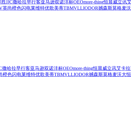
得胜
JJC
撒哈拉
早行客
亚马逊
双诺
沣标
OEO
more-thing
恒晨
威立讯
-V
英尚
橙色闪电
莱维特
优歌美蒂
TBM
VLLIODOR
撼森
斯莫格
麦沃
C
撒哈拉
早行客
亚马逊
双诺
沣标
OEO
more-thing
恒晨
威立讯
艾卡拉
尚
橙色闪电
莱维特
优歌美蒂
TBM
VLLIODOR
撼森
斯莫格
麦沃
大恒