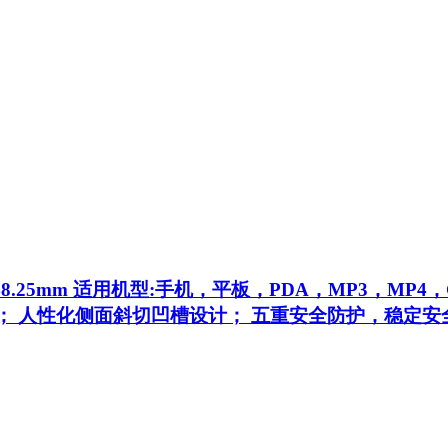
*48.25mm 适用机型:手机，平板，PDA，MP3，MP
 人性化侧面斜切凹槽设计； 五重安全防护，稳定安全； 