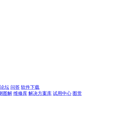
论坛
问答
软件下载
测图解
维修库
解决方案库
试用中心
图赏