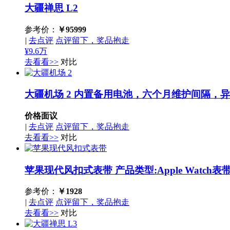
大疆禅思 L2
参考价：
￥
95999
|
去点评
点评留下，奖品抱走
¥9.6万
去看看>>
对比
大疆机场 2
内置备用电池，六个月维护间隔，异
价格面议
|
去点评
点评留下，奖品抱走
去看看>>
对比
苹果现代风扣式表带
产品类型:Apple Watc
参考价：
￥
1928
|
去点评
点评留下，奖品抱走
去看看>>
对比