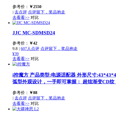
参考价：
￥
2550
|
去点评
点评留下，奖品抱走
去看看>>
对比
JJC MC-SDMSD24
参考价：
￥
42
9.8
|
607人点评
点评留下，奖品抱走
¥39
去看看>>
对比
i控魔方
产品类型:电源适配器 外形尺寸:43*43
弧型外观设计，一手即可掌握； 超炫渐变CD纹；
参考价：
￥
88
|
去点评
点评留下，奖品抱走
去看看>>
对比