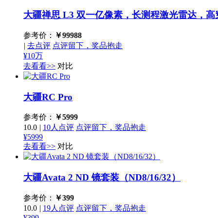
大疆禅思 L3
双一亿像素，长测程激光雷达，高
参考价：
￥
99988
|
去点评
点评留下，奖品抱走
¥10万
去看看>>
对比
大疆RC Pro
参考价：
￥
5999
10.0
|
10人点评
点评留下，奖品抱走
¥5999
去看看>>
对比
大疆Avata 2 ND 镜套装（ND8/16/32）
参考价：
￥
399
10.0
|
19人点评
点评留下，奖品抱走
¥399