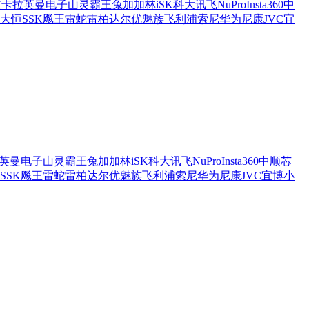
艾卡拉
英曼电子
山灵
霸王兔
加加林
iSK
科大讯飞
NuPro
Insta360
中
大恒
SSK飚王
雷蛇
雷柏
达尔优
魅族
飞利浦
索尼
华为
尼康
JVC
宜
英曼电子
山灵
霸王兔
加加林
iSK
科大讯飞
NuPro
Insta360
中顺芯
SSK飚王
雷蛇
雷柏
达尔优
魅族
飞利浦
索尼
华为
尼康
JVC
宜博
小