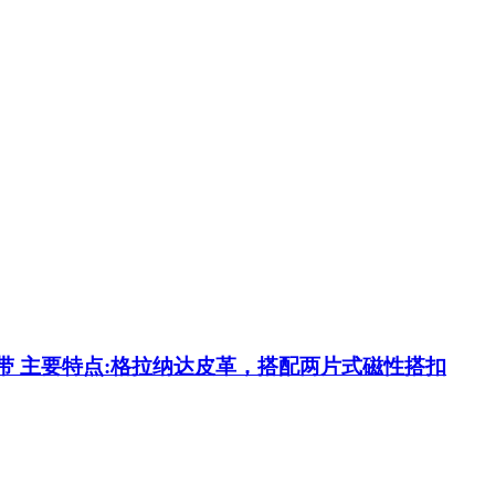
配件类别:表带 主要特点:格拉纳达皮革，搭配两片式磁性搭扣