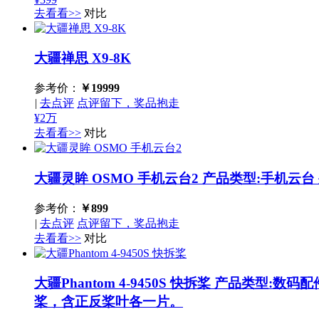
去看看>>
对比
大疆禅思 X9-8K
参考价：
￥
19999
|
去点评
点评留下，奖品抱走
¥2万
去看看>>
对比
大疆灵眸 OSMO 手机云台2
产品类型:手机云台 外
参考价：
￥
899
|
去点评
点评留下，奖品抱走
去看看>>
对比
大疆Phantom 4-9450S 快拆桨
产品类型:数码配件 
桨，含正反桨叶各一片。