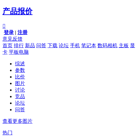
产品报价

登录
|
注册
意见反馈
首页
排行
新品
问答
下载
论坛
手机
笔记本
数码相机
主板
显
卡
平板电脑
综述
参数
比价
图片
讨论
竞品
论坛
问答
查看更多图片
热门