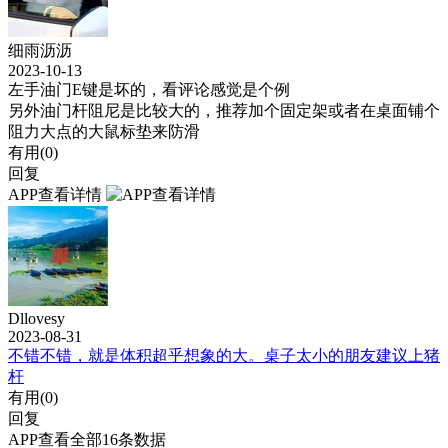
细雨沥沥
2023-10-13
左手油门E键是坏的，看评论感觉是个例
另外油门杆阻尼是比较大的，推荐加个固定架或者在桌面铺个
阻力大点的大鼠标垫来防滑
有用(
0
)
回复
APP查看详情
Dllovesy
2023-08-31
不错不错，就是体积超乎想象的大。桌子太小的朋友建议上猪
杆
有用(
0
)
回复
APP查看全部16条数据