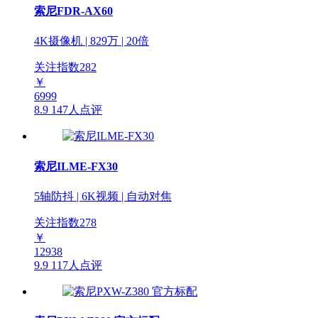
索尼FDR-AX60
4K摄像机 | 829万 | 20倍
关注指数
282
￥
6999
8.9
147人点评
索尼ILME-FX30
5轴防抖 | 6K视频 | 自动对焦
关注指数
278
￥
12938
9.9
117人点评