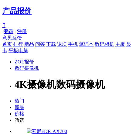
产品报价

登录
|
注册
意见反馈
首页
排行
新品
问答
下载
论坛
手机
笔记本
数码相机
主板
显
卡
平板电脑
ZOL报价
数码摄像机
4K摄像机数码摄像机
热门
新品
价格
筛选