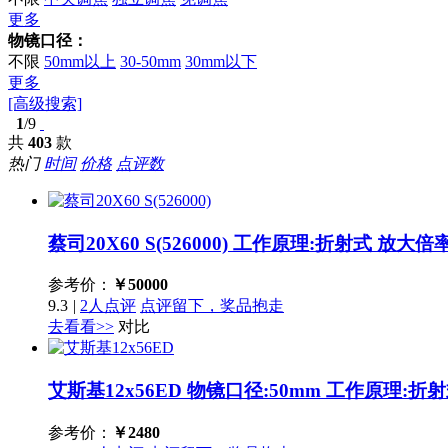
更多
物镜口径：
不限
50mm以上
30-50mm
30mm以下
更多
[高级搜索]
1
/9
共
403
款
热门
时间
价格
点评数
蔡司20X60 S(526000)
工作原理:折射式 放大倍率:
参考价：
￥
50000
9.3
|
2人点评
点评留下，奖品抱走
去看看>>
对比
艾斯基12x56ED
物镜口径:50mm 工作原理:折
参考价：
￥
2480