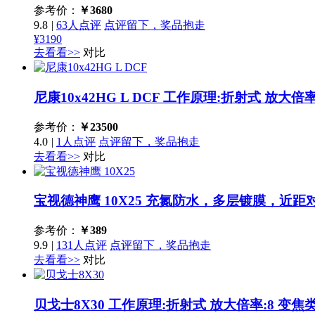
参考价：
￥
3680
9.8
|
63人点评
点评留下，奖品抱走
¥3190
去看看>>
对比
尼康10x42HG L DCF
工作原理:折射式 放大倍率:
参考价：
￥
23500
4.0
|
1人点评
点评留下，奖品抱走
去看看>>
对比
宝视德神鹰 10X25
充氮防水，多层镀膜，近距
参考价：
￥
389
9.9
|
131人点评
点评留下，奖品抱走
去看看>>
对比
贝戈士8X30
工作原理:折射式 放大倍率:8 变焦类