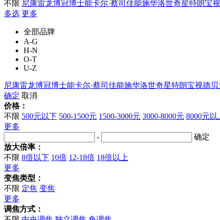
不限
尼康
雷龙
博冠
博士能
卡尔·蔡司
佳能
施华洛世奇
星特朗
宝
多选
更多
全部品牌
A-G
H-N
O-T
U-Z
尼康
雷龙
博冠
博士能
卡尔·蔡司
佳能
施华洛世奇
星特朗
宝视德
贝
确定
取消
价格：
不限
500元以下
500-1500元
1500-3000元
3000-8000元
8000元以
更多
-
确定
放大倍率：
不限
8倍以下
10倍
12-18倍
18倍以上
更多
变焦类型：
不限
定焦
变焦
更多
调焦方式：
不限
中央调焦
独立调焦
免调焦