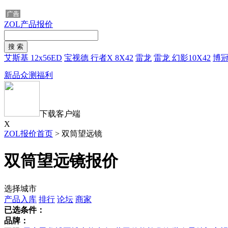
ZOL产品报价
艾斯基 12x56ED
宝视德 行者X 8X42
雷龙
雷龙 幻影10X42
博
新品众测福利
下载客户端
X
ZOL报价首页
>
双筒望远镜
双筒望远镜报价
选择城市
产品入库
排行
论坛
商家
已选条件：
品牌：