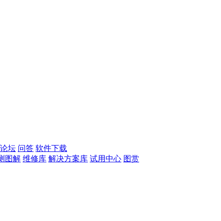
论坛
问答
软件下载
测图解
维修库
解决方案库
试用中心
图赏