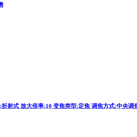
携
:折射式 放大倍率:10 变焦类型:定焦 调焦方式:中央调