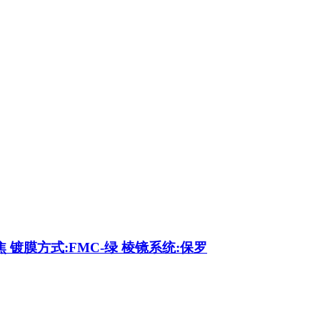
焦 镀膜方式:FMC-绿 棱镜系统:保罗