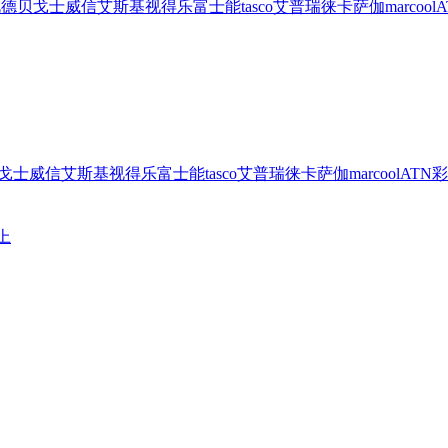
视德
贝戈士
威信
艾斯基
视得乐
富士能
tasco
艾普瑞
徕卡
萨伽
marcool
A
戈士
威信
艾斯基
视得乐
富士能
tasco
艾普瑞
徕卡
萨伽
marcool
ATN
彩
上