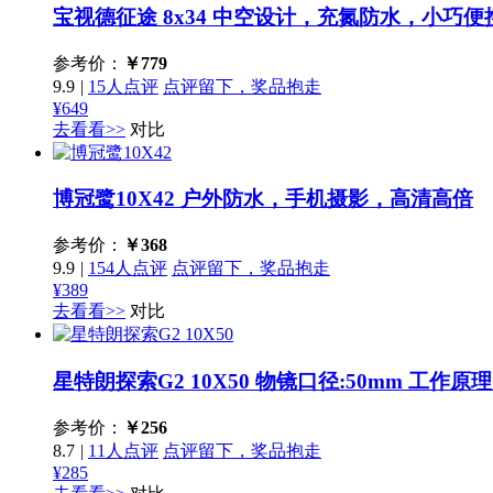
宝视德征途 8x34
中空设计，充氮防水，小巧便
参考价：
￥
779
9.9
|
15人点评
点评留下，奖品抱走
¥649
去看看>>
对比
博冠鹭10X42
户外防水，手机摄影，高清高倍
参考价：
￥
368
9.9
|
154人点评
点评留下，奖品抱走
¥389
去看看>>
对比
星特朗探索G2 10X50
物镜口径:50mm 工作原理
参考价：
￥
256
8.7
|
11人点评
点评留下，奖品抱走
¥285