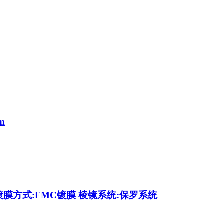
m
 镀膜方式:FMC镀膜 棱镜系统:保罗系统