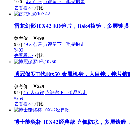
10.0
|
4人点评
点评留下，奖品抱走
去看看>>
对比
雷龙幻影10X42
ED镜片，Bak4棱镜，多层镀膜
参考价：
￥
499
9.6
|
49人点评
点评留下，奖品抱走
¥499
去看看>>
对比
博冠保罗II代10x50
金属机身，大目镜，镜片镀
参考价：
￥
229
9.9
|
451人点评
点评留下，奖品抱走
¥259
去看看>>
对比
博士能奖杯 10X42经典款
充氮防水，多层镀膜