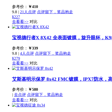
参考价：
￥
410
9.8
|
21人点评
点评留下，奖品抱走
¥227
去看看>>
对比
宝视德行者X 8X42
全表面镀膜，旋升眼杯，K9
参考价：
￥
339
9.8
|
4人点评
点评留下，奖品抱走
¥279
去看看>>
对比
艾斯基明示保罗 8x42
FMC镀膜，IPX7防水，
参考价：
￥
580
|
去点评
点评留下，奖品抱走
去看看>>
对比