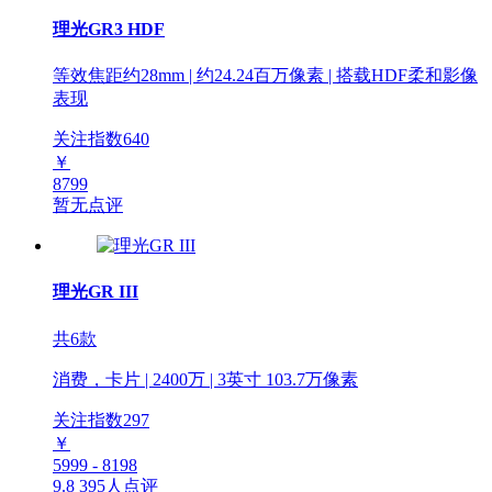
理光GR3 HDF
等效焦距约28mm | 约24.24百万像素 | 搭载HDF柔和影像
表现
关注指数
640
￥
8799
暂无点评
理光GR III
共6款
消费，卡片 | 2400万 | 3英寸 103.7万像素
关注指数
297
￥
5999 - 8198
9.8
395人点评