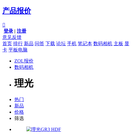
产品报价

登录
|
注册
意见反馈
首页
排行
新品
问答
下载
论坛
手机
笔记本
数码相机
主板
显
卡
平板电脑
ZOL报价
数码相机
理光
热门
新品
价格
筛选