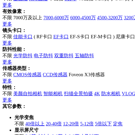
更多
有效像素：
不限
7000万及以上
7000-6000万
6000-4500万
4500-3200万
320
更多
镜头卡口：
不限
佳能卡口
(
RF卡口
EF卡口
EF-S卡口
EF-M卡口
)
尼康卡口
更多
防抖性能：
不限
光学防抖
电子防抖
双重防抖
五轴防抖
更多
传感器类型：
不限
CMOS传感器
CCD传感器
Foveon X3传感器
更多
特性：
不限
美颜自拍相机
智能相机
扫描全景拍摄
4K
防水相机
VLO
更多
其它参数：
光学变焦
不限
40倍以上
20-40倍
12-20倍
5-12倍
5倍以下
定焦
显示屏尺寸