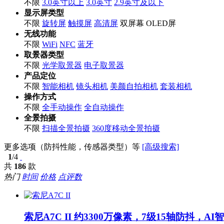
不限
3.0英寸以上
3.0英寸
2.9英寸及以下
显示屏类型
不限
旋转屏
触摸屏
高清屏
双屏幕
OLED屏
无线功能
不限
WiFi
NFC
蓝牙
取景器类型
不限
光学取景器
电子取景器
产品定位
不限
智能相机
镜头相机
美颜自拍相机
套装相机
操作方式
不限
全手动操作
全自动操作
全景拍摄
不限
扫描全景拍摄
360度移动全景拍摄
更多选项（防抖性能，传感器类型）等
[高级搜索]
1
/4
共
186
款
热门
时间
价格
点评数
索尼A7C II
约3300万像素，7级15轴防抖，AI