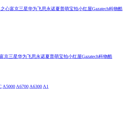
奥之心
富京
三星
华为
飞思
永诺
夏普
萌宝拍
小红屋
Gazatech
科物酷
富京
三星
华为
飞思
永诺
夏普
萌宝拍
小红屋
Gazatech
科物酷
C
A5000
A6700
A6300
A1