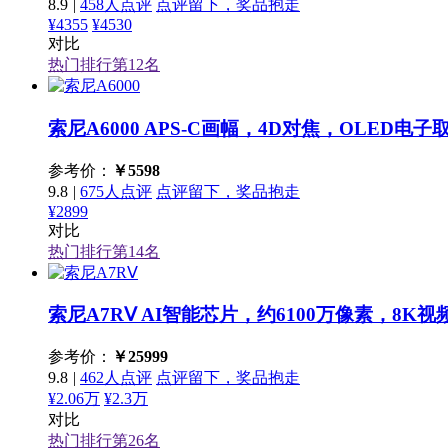
8.9
|
458人点评
点评留下，奖品抱走
¥4355
¥4530
对比
热门排行第
12
名
索尼A6000
APS-C画幅，4D对焦，OLED电子
参考价：
￥
5598
9.8
|
675人点评
点评留下，奖品抱走
¥2899
对比
热门排行第
14
名
索尼A7RⅤ
AI智能芯片，约6100万像素，8K视
参考价：
￥
25999
9.8
|
462人点评
点评留下，奖品抱走
¥2.06万
¥2.3万
对比
热门排行第
26
名