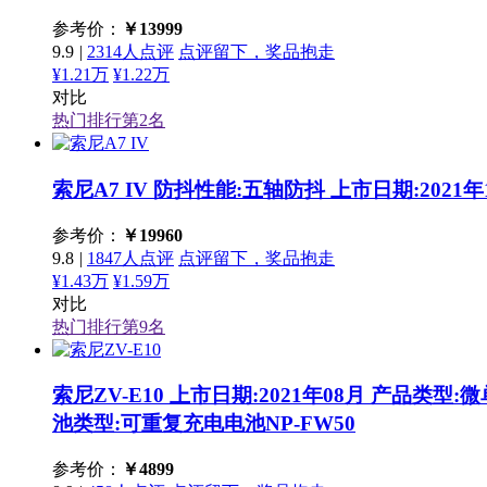
参考价：
￥
13999
9.9
|
2314人点评
点评留下，奖品抱走
¥1.21万
¥1.22万
对比
热门排行第
2
名
索尼A7 IV
防抖性能:五轴防抖 上市日期:2021年1
参考价：
￥
19960
9.8
|
1847人点评
点评留下，奖品抱走
¥1.43万
¥1.59万
对比
热门排行第
9
名
索尼ZV-E10
上市日期:2021年08月 产品类型:微单
池类型:可重复充电电池NP-FW50
参考价：
￥
4899