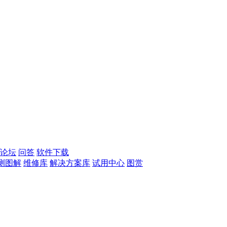
论坛
问答
软件下载
测图解
维修库
解决方案库
试用中心
图赏