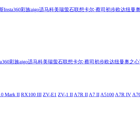
斯
Insta360
彩族
aigo
适马
科美瑞
萤石
联想
卡尔·蔡司
初步
欧达
纽曼
ta360
彩族
aigo
适马
科美瑞
萤石
联想
卡尔·蔡司
初步
欧达
纽曼
奥之心
0 Mark II
RX100 III
ZV-E1
ZV-1 II
A7R II
A7 II
A5100
A7R IV
A7