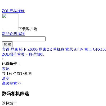
ZOL产品报价
下载客户端
新品众测福利
宾得
尼康
松下 ZS300
尼康 ZR 单机身
索尼 A7 IV
富士 GFX10
ZOL报价首页
>
数码相机
>
已选条件：
索尼
共
186
个数码相机
清空
高级搜索>>
数码相机筛选
选择城市