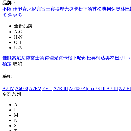
品牌：
不限
佳能
索尼
尼康
富士
宾得
理光
徕卡
松下
哈苏
松典
柯达
奥林巴
多选
更多
全部品牌
A-G
H-N
O-T
U-Z
佳能
索尼
尼康
富士
宾得
理光
徕卡
松下
哈苏
松典
柯达
奥林巴斯
Ins
确定
取消
系列：
A7 IV
A6000
A7RⅤ
ZV-1
A7R III
A6400
Alpha 7S III
A7 III
ZV-E1
全部系列
A
I
M
N
S
T