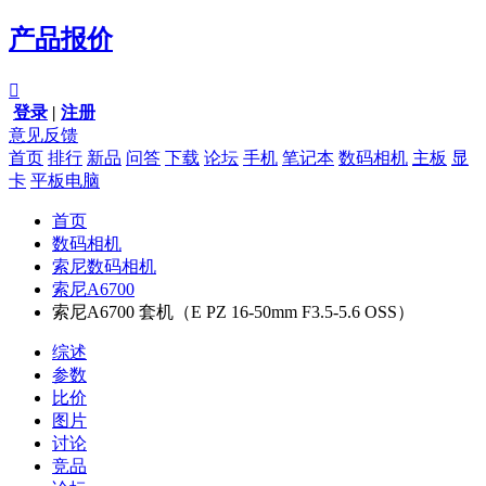
产品报价

登录
|
注册
意见反馈
首页
排行
新品
问答
下载
论坛
手机
笔记本
数码相机
主板
显
卡
平板电脑
首页
数码相机
索尼数码相机
索尼A6700
索尼A6700 套机（E PZ 16-50mm F3.5-5.6 OSS）
综述
参数
比价
图片
讨论
竞品