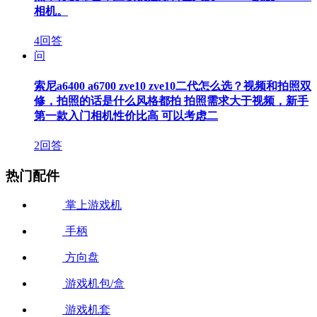
相机。
4回答
问
索尼a6400 a6700 zve10 zve10二代怎么选？视频和拍照双
修，拍照的话是什么风格都拍 拍照需求大于视频，新手
第一款入门相机性价比高 可以考虑二
2回答
热门配件
掌上游戏机
手柄
方向盘
游戏机包/盒
游戏机套