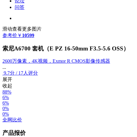
论坛
问答
滑动查看更多图片
参考价
￥
10599
索尼A6700 套机（E PZ 16-50mm F3.5-5.6 OSS）
2600万像素，4K视频，Exmor R CMOS影像传感器
...
9.7
分
/
17人评分
展开
收起
88%
6%
6%
0%
0%
全网比价
产品报价