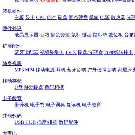
装机硬件
主板
显卡
CPU
内存
硬盘
固态硬盘
机箱
电源
散热器
光
硬件外设
液晶显示器
音箱
键鼠套装
鼠标
键盘
鼠标垫
数位板
音箱
扩展配件
蓝牙适配器
视频采集卡
TV卡
硬盘/光驱盒
连接线转接卡
随身视听
MP3
MP4
移动电源
耳机
蓝牙音响
户外便携音响
家居床
移动存储
U盘
移动硬盘
数码相框
电子教育
翻译机
电子书
电子词典
复读机
电子教育
其他数码
USB HUB
插座/排插
数码配件
大家电