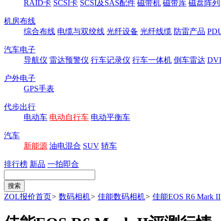
RAID卡
SCSI卡
SCSI及SAS配件
磁带机
磁带库
磁盘阵列
机房布线
综合布线
电缆与双绞线
光纤设备
光纤线缆
防雷产品
P
汽车电子
导航仪
雷达预警仪
行车记录仪
行车一体机
倒车雷达
DV
户外电子
GPS手表
代步出行
电动车
电动自行车
电动平衡车
汽车
新能源
油电混合
SUV
轿车
排行榜
新品
一拍即合
ZOL报价首页
>
数码相机
>
佳能数码相机
>
佳能EOS R6 Mark II