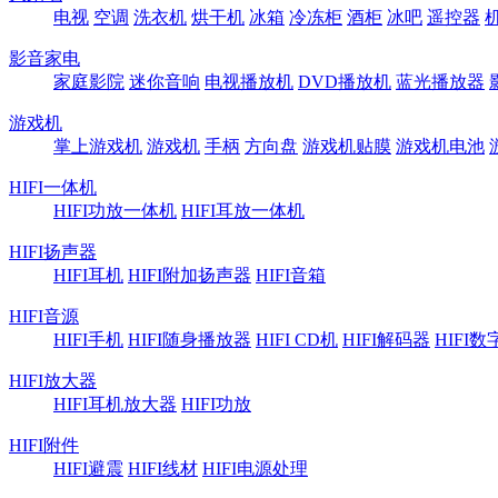
电视
空调
洗衣机
烘干机
冰箱
冷冻柜
酒柜
冰吧
遥控器
影音家电
家庭影院
迷你音响
电视播放机
DVD播放机
蓝光播放器
游戏机
掌上游戏机
游戏机
手柄
方向盘
游戏机贴膜
游戏机电池
HIFI一体机
HIFI功放一体机
HIFI耳放一体机
HIFI扬声器
HIFI耳机
HIFI附加扬声器
HIFI音箱
HIFI音源
HIFI手机
HIFI随身播放器
HIFI CD机
HIFI解码器
HIFI
HIFI放大器
HIFI耳机放大器
HIFI功放
HIFI附件
HIFI避震
HIFI线材
HIFI电源处理