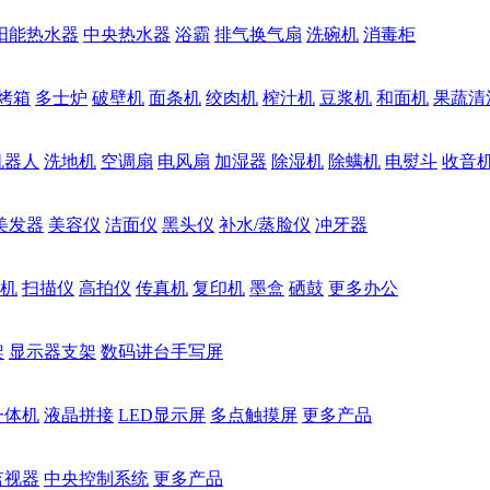
阳能热水器
中央热水器
浴霸
排气换气扇
洗碗机
消毒柜
烤箱
多士炉
破壁机
面条机
绞肉机
榨汁机
豆浆机
和面机
果蔬清
机器人
洗地机
空调扇
电风扇
加湿器
除湿机
除螨机
电熨斗
收音
美发器
美容仪
洁面仪
黑头仪
补水/蒸脸仪
冲牙器
机
扫描仪
高拍仪
传真机
复印机
墨盒
硒鼓
更多办公
架
显示器支架
数码讲台手写屏
一体机
液晶拼接
LED显示屏
多点触摸屏
更多产品
监视器
中央控制系统
更多产品