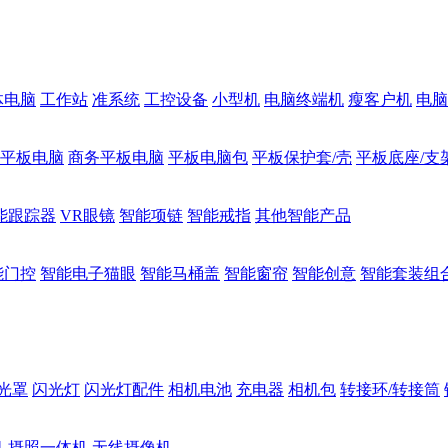
体电脑
工作站
准系统
工控设备
小型机
电脑终端机
瘦客户机
电脑
1平板电脑
商务平板电脑
平板电脑包
平板保护套/壳
平板底座/支
能跟踪器
VR眼镜
智能项链
智能戒指
其他智能产品
能门控
智能电子猫眼
智能马桶盖
智能窗帘
智能创意
智能套装组
光罩
闪光灯
闪光灯配件
相机电池
充电器
相机包
转接环/转接筒
机
摄照一体机
无线摄像机