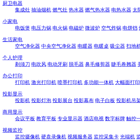
厨卫电器
集成灶
抽油烟机
燃气灶
热水器
燃气热水器
电热水器
太
小家电
电饭煲
电压力锅
电火锅
电磁炉
微波炉
空气炸锅
电饼铛
生活家电
空气净化器
中央空气净化器
电暖器
电暖桌
吸尘器
扫地
个人护理
剃须刀
电吹风
电动牙刷
脱毛器
鼻毛修剪器
睫毛卷翘器
办公打印
打印机
激光打印机
喷墨打印机
多功能一体机
大幅面打印
投影显示
投影机
投影灯泡
投影展台
投影幕布
电子白板
投影机吊
商用显示
会议平板
教育平板
专业显示器
酒店电视
数字标牌
触控
视频监控
监控摄像机
硬盘录像机
视频服务器
监控采集卡
光端机