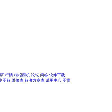
研
行情
模拟攒机
论坛
问答
软件下载
测图解
维修库
解决方案库
试用中心
图赏