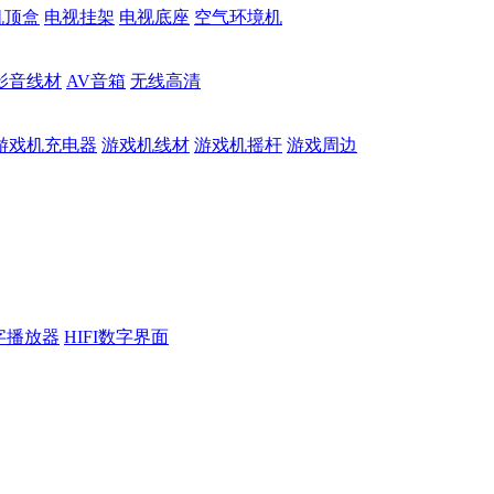
机顶盒
电视挂架
电视底座
空气环境机
影音线材
AV音箱
无线高清
游戏机充电器
游戏机线材
游戏机摇杆
游戏周边
数字播放器
HIFI数字界面