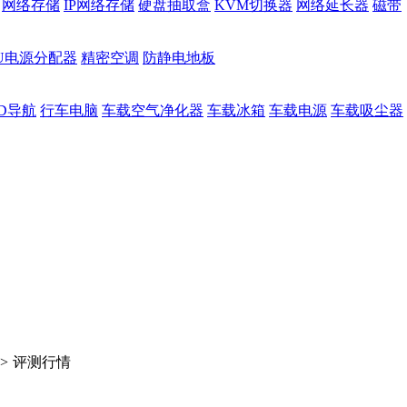
网络存储
IP网络存储
硬盘抽取盒
KVM切换器
网络延长器
磁带
DU电源分配器
精密空调
防静电地板
D导航
行车电脑
车载空气净化器
车载冰箱
车载电源
车载吸尘器
>
评测行情