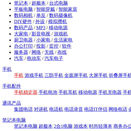
笔记本
/
超极本
/
台式电脑
平板电脑
/
智能穿戴
/
智能家居
数码相机
/
单反
/
数码摄像机
DIY硬件
/
外设
/
模拟攒机
数码产品
/
MP3
/
移动电源
大家电
/
影音电视
/
游戏机
厨卫电器
/
小家电
/
生活家电
办公打印
/
投影
/
监控
/
软件
服务器
/
网络
/
无线
/
布线
汽车
/
电动车
/
汽车电子
手机
手机
游戏手机
三防手机
全面屏手机
大屏手机
折叠屏手
手机配件
手机稳定器
手机电池
手机耳机
移动电源
手机充电器
手
通讯产品
集团电话
对讲机
电话机
电话录音
电话IT伴侣
网络电话
笔记本电脑
笔记本电脑
超极本
2合1电脑
游戏本
时尚轻薄本
商务办