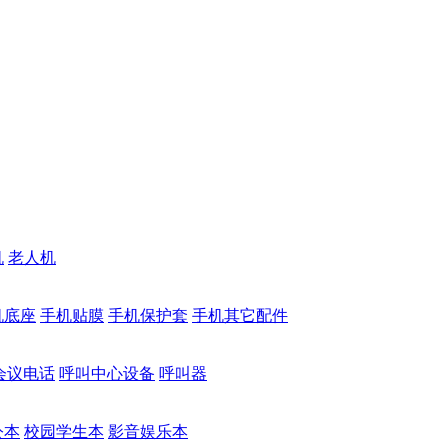
机
老人机
机底座
手机贴膜
手机保护套
手机其它配件
会议电话
呼叫中心设备
呼叫器
公本
校园学生本
影音娱乐本