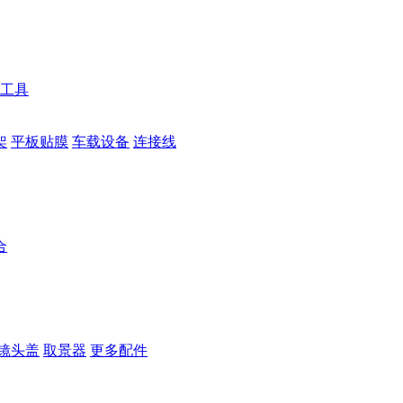
工具
架
平板贴膜
车载设备
连接线
合
镜头盖
取景器
更多配件