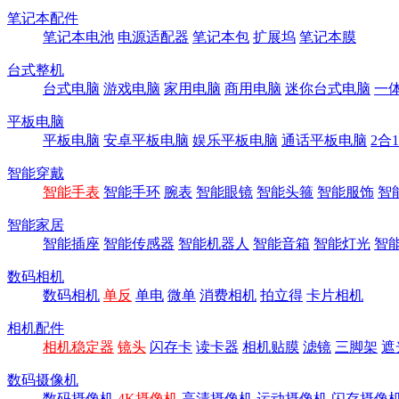
笔记本配件
笔记本电池
电源适配器
笔记本包
扩展坞
笔记本膜
台式整机
台式电脑
游戏电脑
家用电脑
商用电脑
迷你台式电脑
一
平板电脑
平板电脑
安卓平板电脑
娱乐平板电脑
通话平板电脑
2合
智能穿戴
智能手表
智能手环
腕表
智能眼镜
智能头箍
智能服饰
智
智能家居
智能插座
智能传感器
智能机器人
智能音箱
智能灯光
智
数码相机
数码相机
单反
单电
微单
消费相机
拍立得
卡片相机
相机配件
相机稳定器
镜头
闪存卡
读卡器
相机贴膜
滤镜
三脚架
遮
数码摄像机
数码摄像机
4K摄像机
高清摄像机
运动摄像机
闪存摄像