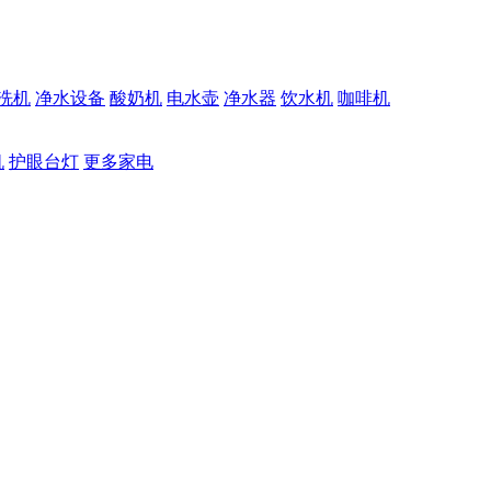
洗机
净水设备
酸奶机
电水壶
净水器
饮水机
咖啡机
机
护眼台灯
更多家电