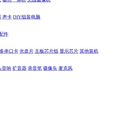
驱
声卡
DIY组装电脑
配件
多串口卡
光盘片
主板芯片组
显示芯片
其他装机
头音响
扩音器
录音笔
摄像头
麦克风