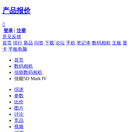
产品报价

登录
|
注册
意见反馈
首页
排行
新品
问答
下载
论坛
手机
笔记本
数码相机
主板
显
卡
平板电脑
首页
数码相机
佳能数码相机
佳能5D Mark IV
综述
参数
比价
图片
讨论
竞品
视频