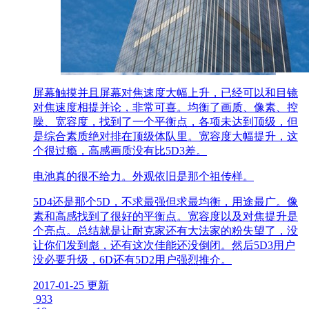
屏幕触摸并且屏幕对焦速度大幅上升，已经可以和目镜
对焦速度相提并论，非常可喜。均衡了画质、像素、控
噪、宽容度，找到了一个平衡点，各项未达到顶级，但
是综合素质绝对排在顶级体队里。宽容度大幅提升，这
个很过瘾，高感画质没有比5D3差。
电池真的很不给力。外观依旧是那个祖传样。
5D4还是那个5D，不求最强但求最均衡，用途最广。像
素和高感找到了很好的平衡点。宽容度以及对焦提升是
个亮点。总结就是让耐克家还有大法家的粉失望了，没
让你们发到彪，还有这次佳能还没倒闭。然后5D3用户
没必要升级，6D还有5D2用户强烈推介。
2017-01-25 更新
933