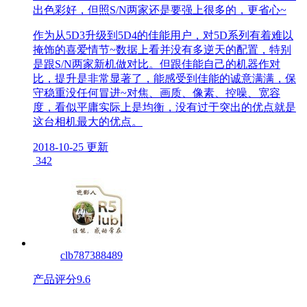
出色彩好，但照S/N两家还是要强上很多的，更省心~
作为从5D3升级到5D4的佳能用户，对5D系列有着难以
掩饰的喜爱情节~数据上看并没有多逆天的配置，特别
是跟S/N两家新机做对比。但跟佳能自己的机器作对
比，提升是非常显著了，能感受到佳能的诚意满满，保
守稳重没任何冒进~对焦、画质、像素、控噪、宽容
度，看似平庸实际上是均衡，没有过于突出的优点就是
这台相机最大的优点。
2018-10-25 更新
342
clb787388489
产品评分
9.6