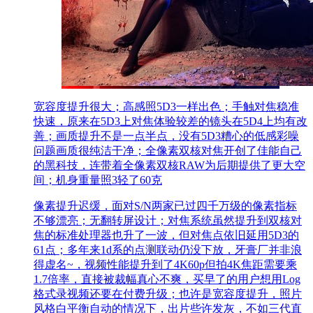
宽容度提升很大；高感照5D3一样出色；手触对焦稳准
快速，原来在5D3上对焦体验较差的镜头在5D4上均有改
善；画质提升不是一点半点，没有5D3糟心的低感彩噪
问题画质很纯洁干净；全像素双核对焦开创了佳能自己
的黑科技，连带着全像素双核RAW为后期提供了更大空
间；机身重量照3轻了60克
像素提升迟缓，面对S/N两家已过四千万级的像素指标
不够漂亮；无翻转屏设计；对焦系统虽然提升到双核对
焦的标准处理器也升了一波，但对焦点依旧延用5D3的
61点；多年来1d系的点测联动仍没下放，牙膏厂并非浪
得虚名~，视频性能提升到了4K60p但拍4K焦距需要乘
1.7倍率，直接被裁幅真心不爽，买早了的用户想用Log
格式录视频还要在付费升级；也许是宽容度提升，照片
风格白平衡自动的情况下，出片些许发灰，不如三代直