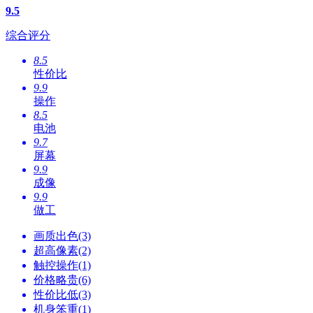
9.5
综合评分
8.5
性价比
9.9
操作
8.5
电池
9.7
屏幕
9.9
成像
9.9
做工
画质出色(3)
超高像素(2)
触控操作(1)
价格略贵(6)
性价比低(3)
机身笨重(1)