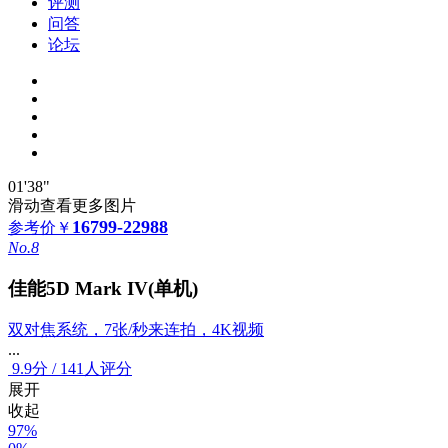
评测
问答
论坛
01'38"
滑动查看更多图片
16799-22988
参考价
￥
No.8
佳能5D Mark IV(单机)
双对焦系统，7张/秒来连拍，4K视频
...
9.9
分
/
141人评分
展开
收起
97%