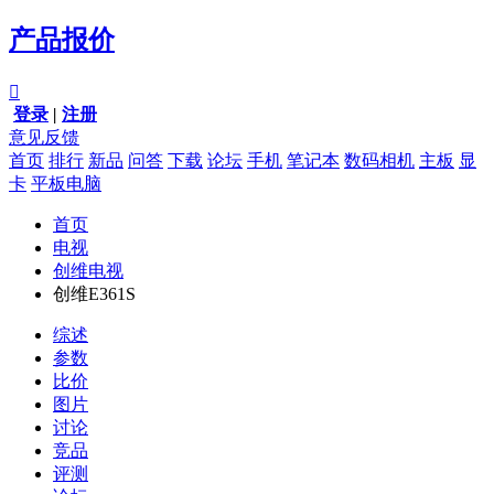
产品报价

登录
|
注册
意见反馈
首页
排行
新品
问答
下载
论坛
手机
笔记本
数码相机
主板
显
卡
平板电脑
首页
电视
创维电视
创维E361S
综述
参数
比价
图片
讨论
竞品
评测