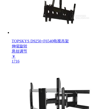
TOPSKYS D9250+F6540电视吊架
伸缩旋转
悬挂调节
￥
1716