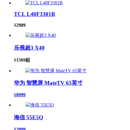
TCL L40F3301B
¥
2989
乐视超3 X40
¥
1569
起
华为 智慧屏 MateTV 65英寸
¥
8999
海信 55E5Q
¥
2999