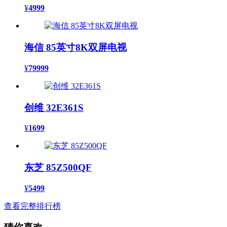
¥
4999
海信 85英寸8K双屏电视
¥
79999
创维 32E361S
¥
1699
东芝 85Z500QF
¥
5499
查看完整排行榜