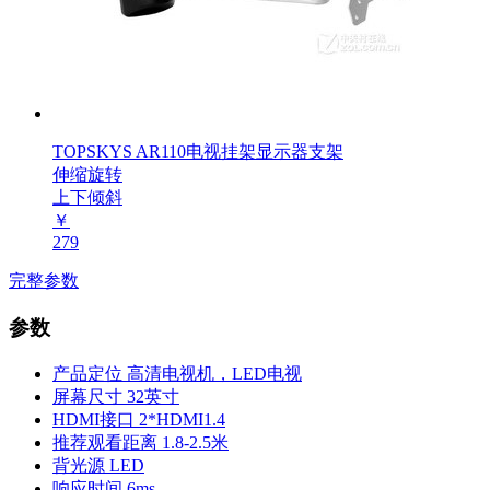
TOPSKYS AR110电视挂架显示器支架
伸缩旋转
上下倾斜
￥
279
完整参数
参数
产品定位
高清电视机，LED电视
屏幕尺寸
32英寸
HDMI接口
2*HDMI1.4
推荐观看距离
1.8-2.5米
背光源
LED
响应时间
6ms