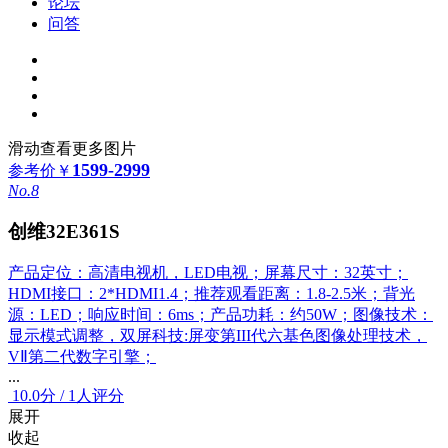
论坛
问答
滑动查看更多图片
1599-2999
参考价
￥
No.8
创维32E361S
产品定位：高清电视机，LED电视；屏幕尺寸：32英寸；
HDMI接口：2*HDMI1.4；推荐观看距离：1.8-2.5米；背光
源：LED；响应时间：6ms；产品功耗：约50W；图像技术：
显示模式调整，双屏科技:屏变第III代六基色图像处理技术，
VⅡ第二代数字引擎；
...
10.0
分
/
1人评分
展开
收起