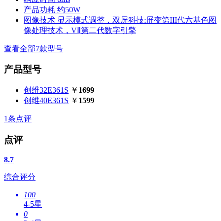
产品功耗
约50W
图像技术
显示模式调整，双屏科技:屏变第III代六基色图
像处理技术，VⅡ第二代数字引擎
查看全部7款型号
产品型号
创维32E361S
￥
1699
创维40E361S
￥
1599
1
条点评
点评
8.7
综合评分
100
4-5星
0