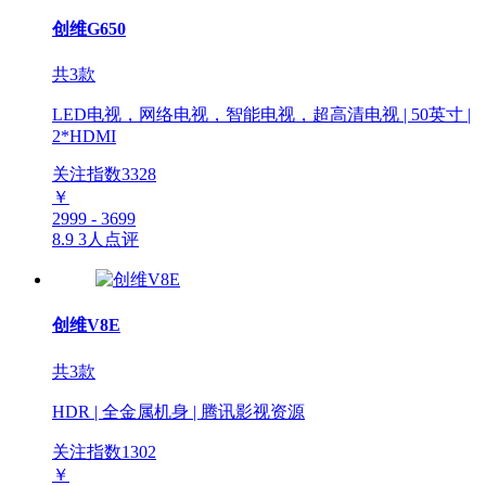
创维G650
共3款
LED电视，网络电视，智能电视，超高清电视 | 50英寸 |
2*HDMI
关注指数
3328
￥
2999 - 3699
8.9
3人点评
创维V8E
共3款
HDR | 全金属机身 | 腾讯影视资源
关注指数
1302
￥