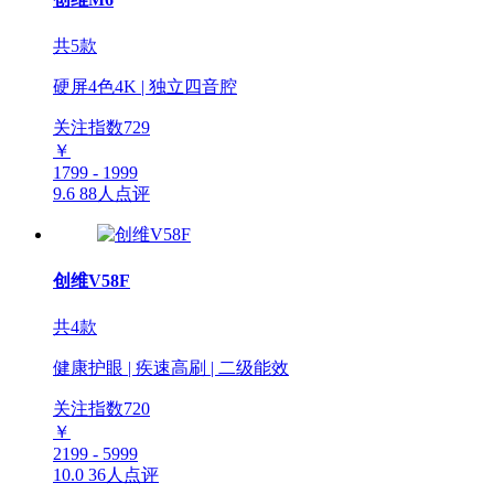
共5款
硬屏4色4K | 独立四音腔
关注指数
729
￥
1799 - 1999
9.6
88人点评
创维V58F
共4款
健康护眼 | 疾速高刷 | 二级能效
关注指数
720
￥
2199 - 5999
10.0
36人点评