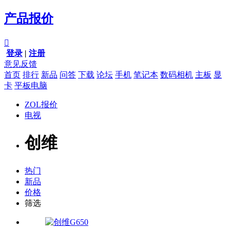
产品报价

登录
|
注册
意见反馈
首页
排行
新品
问答
下载
论坛
手机
笔记本
数码相机
主板
显
卡
平板电脑
ZOL报价
电视
创维
热门
新品
价格
筛选