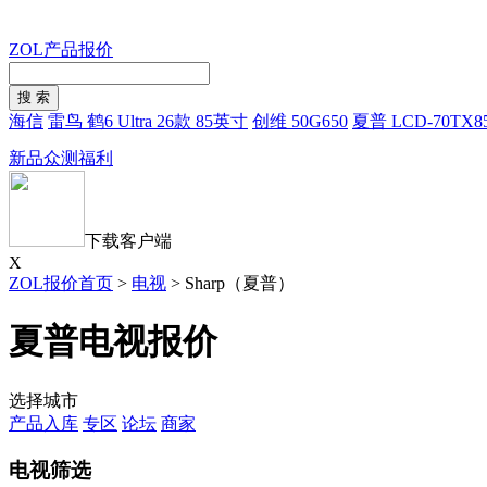
ZOL产品报价
海信
雷鸟 鹤6 Ultra 26款 85英寸
创维 50G650
夏普 LCD-70TX8
新品众测福利
下载客户端
X
ZOL报价首页
>
电视
>
Sharp（夏普）
夏普电视报价
选择城市
产品入库
专区
论坛
商家
电视筛选