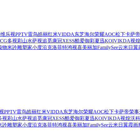
创维
乐视
PPTV
雷鸟
皓丽
红米
VIDDA
东芝
海尔
荣耀
AOC
松下
卡萨
CG
多视彩
山水
萨视
追觅
康冠
XESS
酷爱
御彩
夏迅
KOIVIKDA
视
极物
米訡
雕塑家
小度
沿克
洛菲特
鸿视喜
美丽加
FamilySee
云米
日翼
视
PPTV
雷鸟
皓丽
红米
VIDDA
东芝
海尔
荣耀
AOC
松下
卡萨帝
荣事
多视彩
山水
萨视
追觅
康冠
XESS
酷爱
御彩
夏迅
KOIVIKDA
视煌
沃
米訡
雕塑家
小度
沿克
洛菲特
鸿视喜
美丽加
FamilySee
云米
日翼
霞画