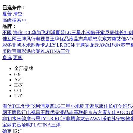
已选条件：
夏普
清空
高级搜索>>
品牌：
不限
海信
TCL
华为
飞利浦
夏普
LG
三星
小米
酷开
索尼
康佳
长虹
佳
互网王牌
风行电视
昌王牌
优品液晶
志高
联想
京东方
康艾佳
AO
彩
冬非
初木
米韵
摩卡思
LY LR RC
冰非
腾宾
龙云
AWAI
乐歌
苏宁
美
欧宝丽
彩迅
哈呢
PLATINA
三洋
多选
更多
全部品牌
0-9
A-G
H-N
O-T
U-Z
海信
TCL
华为
飞利浦
夏普
LG
三星
小米
酷开
索尼
康佳
长虹
创维
乐
网王牌
风行电视
昌王牌
优品液晶
志高
联想
京东方
康艾佳
AOCG
非
初木
米韵
摩卡思
LY LR RC
冰非
腾宾
龙云
AWAI
乐歌
苏宁极物
宝丽
彩迅
哈呢
PLATINA
三洋
确定
取消