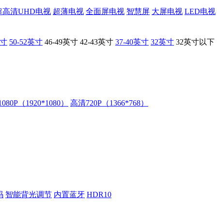
超高清UHD电视
超薄电视
全面屏电视
智慧屏
大屏电视
LED电视
英寸
50-52英寸
46-49英寸
42-43英寸
37-40英寸
32英寸
32英寸以下
80P（1920*1080）
高清720P（1366*768）
码
智能背光调节
内置蓝牙
HDR10