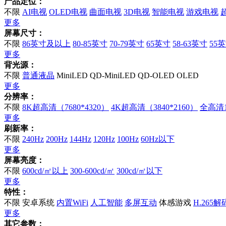
产品定位：
不限
AI电视
OLED电视
曲面电视
3D电视
智能电视
游戏电视
更多
屏幕尺寸：
不限
86英寸及以上
80-85英寸
70-79英寸
65英寸
58-63英寸
55
更多
背光源：
不限
普通液晶
MiniLED
QD-MiniLED
QD-OLED
OLED
更多
分辨率：
不限
8K超高清（7680*4320）
4K超高清（3840*2160）
全高清10
更多
刷新率：
不限
240Hz
200Hz
144Hz
120Hz
100Hz
60Hz以下
更多
屏幕亮度：
不限
600cd/㎡以上
300-600cd/㎡
300cd/㎡以下
更多
特性：
不限
安卓系统
内置WiFi
人工智能
多屏互动
体感游戏
H.265解
更多
其它参数：