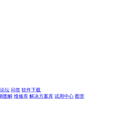
论坛
问答
软件下载
测图解
维修库
解决方案库
试用中心
图赏