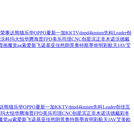
帝
荣事达
熊猫
乐华
OPPO
夏新
一加
KKTV
dnpd
4kmism
先科
Leader
创
煌
沃科玛
大恒华腾
海普
FPD
美乐
司璟
CNC
创星
滨正
非木
诺沃德
戴
霞画
魔觉
ag
索爱
新飞
诺基亚
佳然
朗景
奥特斯
墨肯
明彩
航天
JAV
艾
达
熊猫
乐华
OPPO
夏新
一加
KKTV
dnpd
4kmism
先科
Leader
创佳
互
科玛
大恒华腾
海普
FPD
美乐
司璟
CNC
创星
滨正
非木
诺沃德
戴彩
冬
魔觉
ag
索爱
新飞
诺基亚
佳然
朗景
奥特斯
墨肯
明彩
航天
JAV
艾美
欧