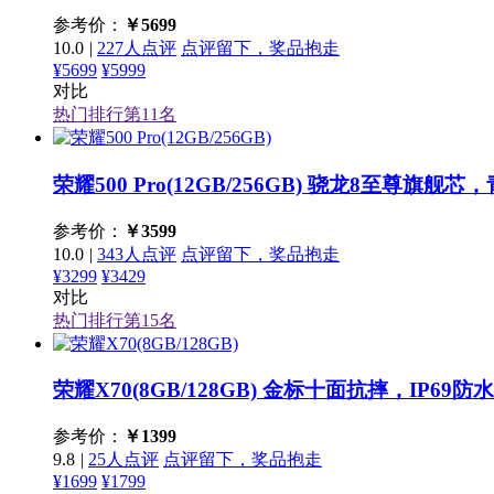
参考价：
￥
5699
10.0
|
227人点评
点评留下，奖品抱走
¥5699
¥5999
对比
热门排行第
11
名
荣耀500 Pro(12GB/256GB)
骁龙8至尊旗舰芯，
参考价：
￥
3599
10.0
|
343人点评
点评留下，奖品抱走
¥3299
¥3429
对比
热门排行第
15
名
荣耀X70(8GB/128GB)
金标十面抗摔，IP69防水
参考价：
￥
1399
9.8
|
25人点评
点评留下，奖品抱走
¥1699
¥1799