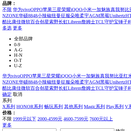
品牌：
不限
华为
vivo
OPPO
苹果
三星
荣耀
iQOO
小米
一加
魅族
真我
努比
NZONE
华硕
8848
小辣椒
纽曼
征服
朵唯
柔宇
AGM
黑莓
Unihertz
H
酷比
康佳
微软
百合
创星
索野
长虹
Librem
詹姆士
TCL
守护宝
锤子
多选
更多
全部品牌
0-9
A-G
H-N
O-T
U-Z
华为
vivo
OPPO
苹果
三星
荣耀
iQOO
小米
一加
魅族
真我
努比亚
红
NZONE
华硕
8848
小辣椒
纽曼
征服
朵唯
柔宇
AGM
黑莓
Unihertz
H
酷比
康佳
微软
百合
创星
索野
长虹
Librem
詹姆士
TCL
守护宝
锤子
确定
取消
系列
X系列
HONOR系列
畅玩系列
其他系列
Magic系列
Play系列
V
价格：
不限
1999元以下
2000-4599元
4600-7599元
7600元以上
更多