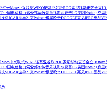
亚
红米
Moto
中兴
联想
WIKO
诺基亚
谷歌
ROG
索尼移动
麦芒
金立
Hi
TC
中国电信
格力
索爱
邦华
传音
乐视
海尔
夏普
LG
美图
Nothing
克里
科技
SUGAR
波导
21克
Polestar极星
欧奇
DOOGEE
亮见
IPRO
誉品
VI
米
Moto
中兴
联想
WIKO
诺基亚
谷歌
ROG
索尼移动
麦芒
金立
Hi nova
TC
中国电信
格力
索爱
邦华
传音
乐视
海尔
夏普
LG
美图
Nothing
克里
科技
SUGAR
波导
21克
Polestar极星
欧奇
DOOGEE
亮见
IPRO
誉品
VI
系列