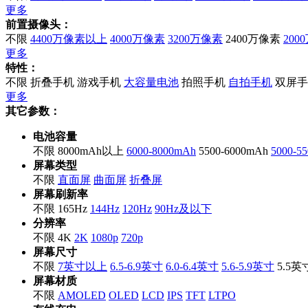
更多
前置摄像头：
不限
4400万像素以上
4000万像素
3200万像素
2400万像素
200
更多
特性：
不限
折叠手机
游戏手机
大容量电池
拍照手机
自拍手机
双屏手
更多
其它参数：
电池容量
不限
8000mAh以上
6000-8000mAh
5500-6000mAh
5000-5
屏幕类型
不限
直面屏
曲面屏
折叠屏
屏幕刷新率
不限
165Hz
144Hz
120Hz
90Hz及以下
分辨率
不限
4K
2K
1080p
720p
屏幕尺寸
不限
7英寸以上
6.5-6.9英寸
6.0-6.4英寸
5.6-5.9英寸
5.5
屏幕材质
不限
AMOLED
OLED
LCD
IPS
TFT
LTPO