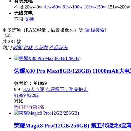
有线充电
不限
20w-40w
41w-60w
61w-100w
101w-150w
151w-200w
无线充电
不限
支持
更多选项（RAM容量，后置摄像头）等
[高级搜索]
1
/8
共
381
款
热门
时间
价格
点评数
产品评分
荣耀X80 Pro Max(8GB/128GB)
11000mAh
参考价：
￥
1999
9.9
|
372人点评
点评留下，奖品抱走
¥1999
¥2282
对比
热门排行第
2
名
荣耀Magic8 Pro(12GB/256GB)
第五代骁龙8至