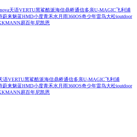
 nova
天语
VERTU
黑鲨
酷派
海信
鼎桥通信
多亲
U-MAGIC
飞利浦
特
蔚来
魅蓝
HMD
小度青禾
水月雨
360OS奇少年
雷鸟
大松
ioutdoor
KK
MANN
易百年
尼凯恩
天语
VERTU
黑鲨
酷派
海信
鼎桥通信
多亲
U-MAGIC
飞利浦
特
蔚来
魅蓝
HMD
小度青禾
水月雨
360OS奇少年
雷鸟
大松
ioutdoor
KK
MANN
易百年
尼凯恩