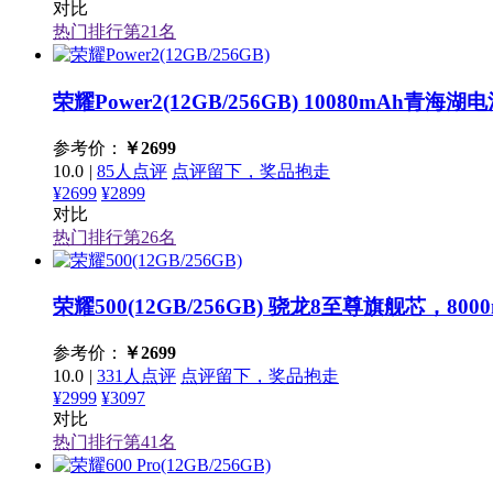
对比
热门排行第
21
名
荣耀Power2(12GB/256GB)
10080mAh青海湖电
参考价：
￥
2699
10.0
|
85人点评
点评留下，奖品抱走
¥2699
¥2899
对比
热门排行第
26
名
荣耀500(12GB/256GB)
骁龙8至尊旗舰芯，800
参考价：
￥
2699
10.0
|
331人点评
点评留下，奖品抱走
¥2999
¥3097
对比
热门排行第
41
名