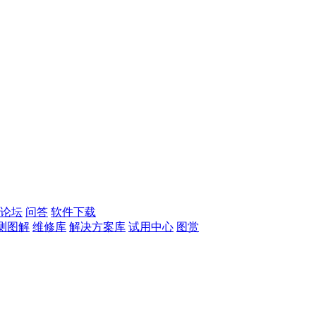
论坛
问答
软件下载
测图解
维修库
解决方案库
试用中心
图赏