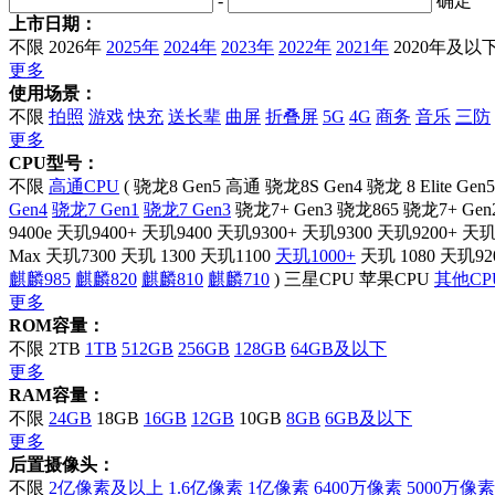
-
确定
上市日期：
不限
2026年
2025年
2024年
2023年
2022年
2021年
2020年及以
更多
使用场景：
不限
拍照
游戏
快充
送长辈
曲屏
折叠屏
5G
4G
商务
音乐
三防
更多
CPU型号：
不限
高通CPU
(
骁龙8 Gen5
高通 骁龙8S Gen4
骁龙 8 Elite Gen5
Gen4
骁龙7 Gen1
骁龙7 Gen3
骁龙7+ Gen3
骁龙865
骁龙7+ Gen
9400e
天玑9400+
天玑9400
天玑9300+
天玑9300
天玑9200+
天玑
Max
天玑7300
天玑 1300
天玑1100
天玑1000+
天玑 1080
天玑92
麒麟985
麒麟820
麒麟810
麒麟710
)
三星CPU
苹果CPU
其他CP
更多
ROM容量：
不限
2TB
1TB
512GB
256GB
128GB
64GB及以下
更多
RAM容量：
不限
24GB
18GB
16GB
12GB
10GB
8GB
6GB及以下
更多
后置摄像头：
不限
2亿像素及以上
1.6亿像素
1亿像素
6400万像素
5000万像素