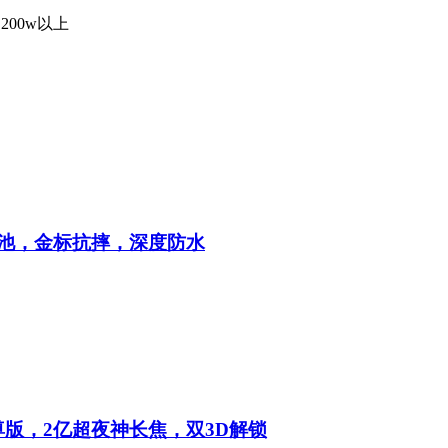
200w以上
大电池，金标抗摔，深度防水
尊版，2亿超夜神长焦，双3D解锁