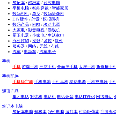
笔记本
/
超极本
/
台式电脑
平板电脑
/
智能穿戴
/
智能家居
数码相机
/
单反
/
数码摄像机
DIY硬件
/
外设
/
模拟攒机
数码产品
/
MP3
/
移动电源
大家电
/
影音电视
/
游戏机
厨卫电器
/
小家电
/
生活家电
办公打印
/
投影
/
监控
/
软件
服务器
/
网络
/
无线
/
布线
汽车
/
电动车
/
汽车电子
手机
手机
游戏手机
三防手机
全面屏手机
大屏手机
折叠屏手
手机配件
手机稳定器
手机电池
手机耳机
移动电源
手机充电器
手
通讯产品
集团电话
对讲机
电话机
电话录音
电话IT伴侣
网络电话
笔记本电脑
笔记本电脑
超极本
2合1电脑
游戏本
时尚轻薄本
商务办