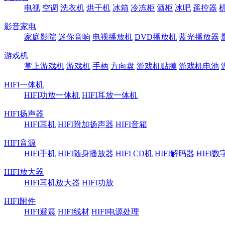
电视
空调
洗衣机
烘干机
冰箱
冷冻柜
酒柜
冰吧
遥控器
影音家电
家庭影院
迷你音响
电视播放机
DVD播放机
蓝光播放器
游戏机
掌上游戏机
游戏机
手柄
方向盘
游戏机贴膜
游戏机电池
HIFI一体机
HIFI功放一体机
HIFI耳放一体机
HIFI扬声器
HIFI耳机
HIFI附加扬声器
HIFI音箱
HIFI音源
HIFI手机
HIFI随身播放器
HIFI CD机
HIFI解码器
HIFI
HIFI放大器
HIFI耳机放大器
HIFI功放
HIFI附件
HIFI避震
HIFI线材
HIFI电源处理