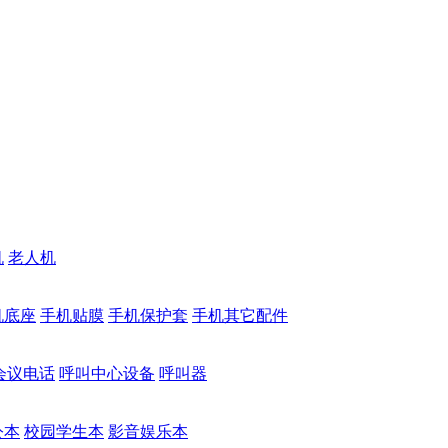
机
老人机
机底座
手机贴膜
手机保护套
手机其它配件
会议电话
呼叫中心设备
呼叫器
公本
校园学生本
影音娱乐本