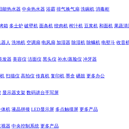
阳能热水器
中央热水器
浴霸
排气换气扇
洗碗机
消毒柜
烤箱
多士炉
破壁机
面条机
绞肉机
榨汁机
豆浆机
和面机
果蔬清
机器人
洗地机
空调扇
电风扇
加湿器
除湿机
除螨机
电熨斗
收音
美发器
美容仪
洁面仪
黑头仪
补水/蒸脸仪
冲牙器
机
扫描仪
高拍仪
传真机
复印机
墨盒
硒鼓
更多办公
架
显示器支架
数码讲台手写屏
一体机
液晶拼接
LED显示屏
多点触摸屏
更多产品
监视器
中央控制系统
更多产品