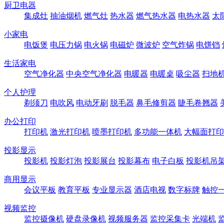
厨卫电器
集成灶
抽油烟机
燃气灶
热水器
燃气热水器
电热水器
太
小家电
电饭煲
电压力锅
电火锅
电磁炉
微波炉
空气炸锅
电饼铛
生活家电
空气净化器
中央空气净化器
电暖器
电暖桌
吸尘器
扫地
个人护理
剃须刀
电吹风
电动牙刷
脱毛器
鼻毛修剪器
睫毛卷翘器
办公打印
打印机
激光打印机
喷墨打印机
多功能一体机
大幅面打印
投影显示
投影机
投影灯泡
投影展台
投影幕布
电子白板
投影机吊
商用显示
会议平板
教育平板
专业显示器
酒店电视
数字标牌
触控
视频监控
监控摄像机
硬盘录像机
视频服务器
监控采集卡
光端机