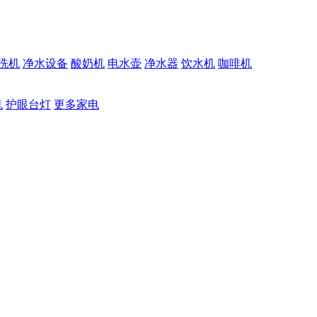
洗机
净水设备
酸奶机
电水壶
净水器
饮水机
咖啡机
机
护眼台灯
更多家电