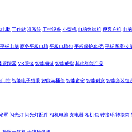
体电脑
工作站
准系统
工控设备
小型机
电脑终端机
瘦客户机
电脑
1平板电脑
商务平板电脑
平板电脑包
平板保护套/壳
平板底座/支
能跟踪器
VR眼镜
智能项链
智能戒指
其他智能产品
能门控
智能电子猫眼
智能马桶盖
智能窗帘
智能创意
智能套装组
光罩
闪光灯
闪光灯配件
相机电池
充电器
相机包
转接环/转接筒
机
摄照一体机
无线摄像机