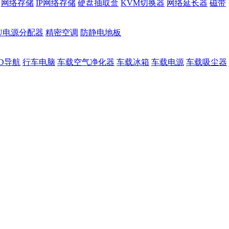
网络存储
IP网络存储
硬盘抽取盒
KVM切换器
网络延长器
磁带
DU电源分配器
精密空调
防静电地板
D导航
行车电脑
车载空气净化器
车载冰箱
车载电源
车载吸尘器