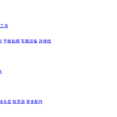
工具
架
平板贴膜
车载设备
连接线
合
镜头盖
取景器
更多配件