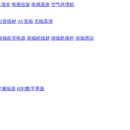
机顶盒
电视挂架
电视底座
空气环境机
影音线材
AV音箱
无线高清
游戏机充电器
游戏机线材
游戏机摇杆
游戏周边
数字播放器
HIFI数字界面