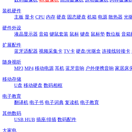
装机硬件
主板
显卡
CPU
内存
硬盘
固态硬盘
机箱
电源
散热器
光
硬件外设
液晶显示器
音箱
键鼠套装
鼠标
键盘
鼠标垫
数位板
音箱
扩展配件
蓝牙适配器
视频采集卡
TV卡
硬盘/光驱盒
连接线转接卡
随身视听
MP3
MP4
移动电源
耳机
蓝牙音响
户外便携音响
家居床
移动存储
U盘
移动硬盘
数码相框
电子教育
翻译机
电子书
电子词典
复读机
电子教育
其他数码
USB HUB
插座/排插
数码配件
大家电