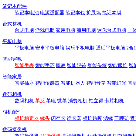
笔记本配件
笔记本电池
电源适配器
笔记本包
扩展坞
笔记本膜
台式整机
台式电脑
游戏电脑
家用电脑
商用电脑
迷你台式电脑
一
平板电脑
平板电脑
安卓平板电脑
娱乐平板电脑
通话平板电脑
2合
智能穿戴
智能手表
智能手环
腕表
智能眼镜
智能头箍
智能服饰
智
智能家居
智能插座
智能传感器
智能机器人
智能音箱
智能灯光
智
数码相机
数码相机
单反
单电
微单
消费相机
拍立得
卡片相机
相机配件
相机稳定器
镜头
闪存卡
读卡器
相机贴膜
滤镜
三脚架
遮
数码摄像机
数码摄像机
4K摄像机
高清摄像机
运动摄像机
闪存摄像