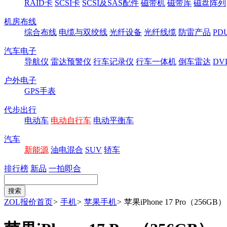
RAID卡
SCSI卡
SCSI及SAS配件
磁带机
磁带库
磁盘阵列
机房布线
综合布线
电缆与双绞线
光纤设备
光纤线缆
防雷产品
P
汽车电子
导航仪
雷达预警仪
行车记录仪
行车一体机
倒车雷达
DV
户外电子
GPS手表
代步出行
电动车
电动自行车
电动平衡车
汽车
新能源
油电混合
SUV
轿车
排行榜
新品
一拍即合
ZOL报价首页
>
手机
>
苹果手机
>
苹果iPhone 17 Pro（256GB）