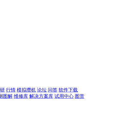
研
行情
模拟攒机
论坛
问答
软件下载
测图解
维修库
解决方案库
试用中心
图赏