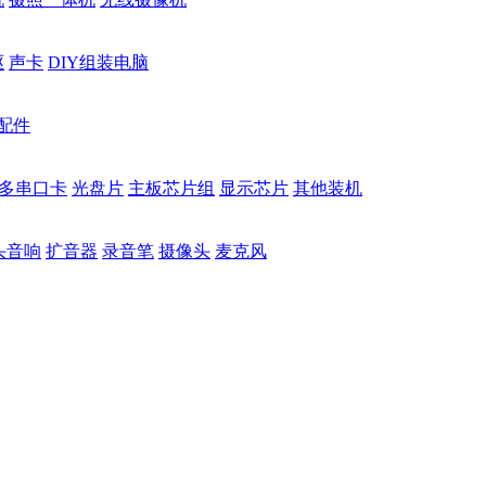
驱
声卡
DIY组装电脑
配件
多串口卡
光盘片
主板芯片组
显示芯片
其他装机
头音响
扩音器
录音笔
摄像头
麦克风