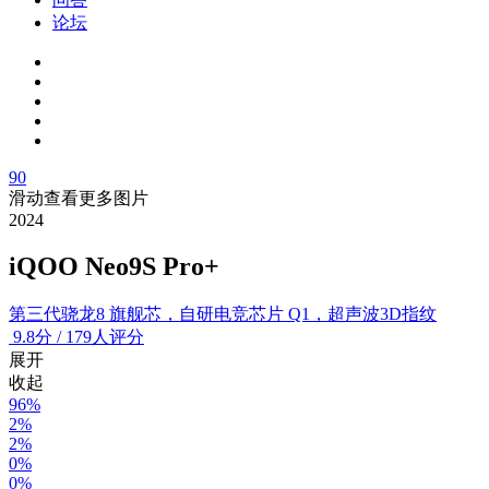
论坛
90
滑动查看更多图片
2024
iQOO Neo9S Pro+
第三代骁龙8 旗舰芯，自研电竞芯片 Q1，超声波3D指纹
9.8
分
/
179人评分
展开
收起
96%
2%
2%
0%
0%