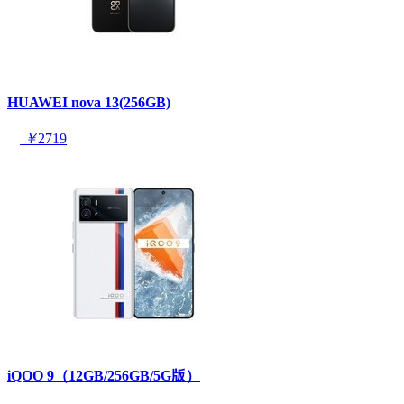
HUAWEI nova 13(256GB)
￥
2719
iQOO 9（12GB/256GB/5G版）