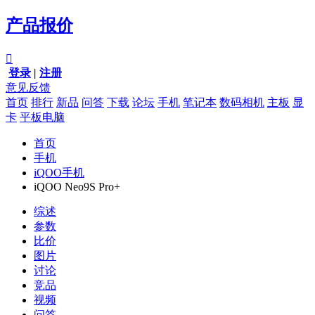
产品报价

登录
|
注册
意见反馈
首页
排行
新品
问答
下载
论坛
手机
笔记本
数码相机
主板
显
卡
平板电脑
首页
手机
iQOO手机
iQOO Neo9S Pro+
综述
参数
比价
图片
讨论
竞品
视频
问答