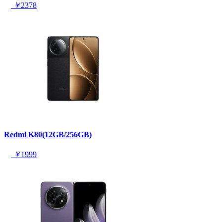
￥
2378
Redmi K80(12GB/256GB)
￥
1999