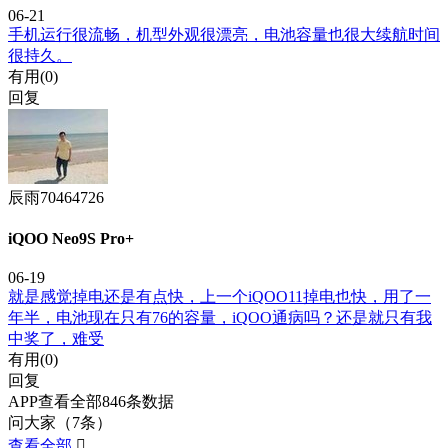
06-21
手机运行很流畅，机型外观很漂亮，电池容量也很大续航时间
很持久。
有用(
0
)
回复
辰雨70464726
iQOO Neo9S Pro+
06-19
就是感觉掉电还是有点快，上一个iQOO11掉电也快，用了一
年半，电池现在只有76的容量，iQOO通病吗？还是就只有我
中奖了，难受
有用(
0
)
回复
APP查看全部846条数据
问大家（7条）
查看全部
