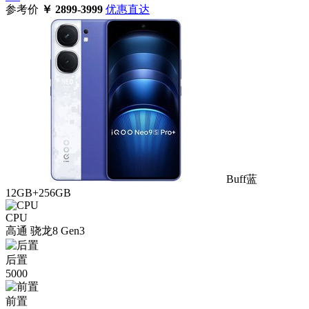
参考价
￥
2899-3999
优惠直达
Buff蓝
12GB+256GB
CPU
高通 骁龙8 Gen3
后置
5000
前置