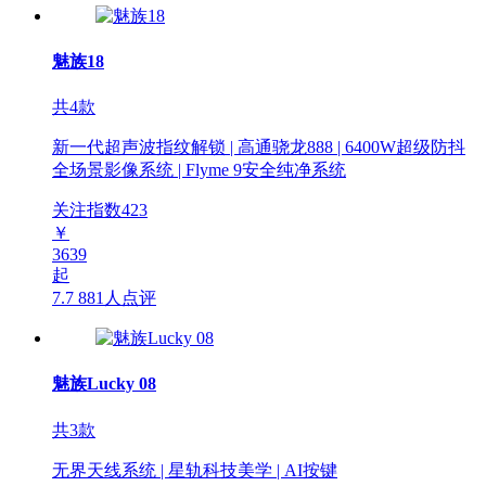
魅族18
共4款
新一代超声波指纹解锁 | 高通骁龙888 | 6400W超级防抖
全场景影像系统 | Flyme 9安全纯净系统
关注指数
423
￥
3639
起
7.7
881人点评
魅族Lucky 08
共3款
无界天线系统 | 星轨科技美学 | AI按键