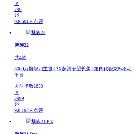
￥
799
起
9.8
591人点评
魅族22
共4款
5000万旗舰四主摄 | 3X超清潜望长焦 | 第四代骁龙8s移动
平台
关注指数
1833
￥
2999
起
9.8
198人点评