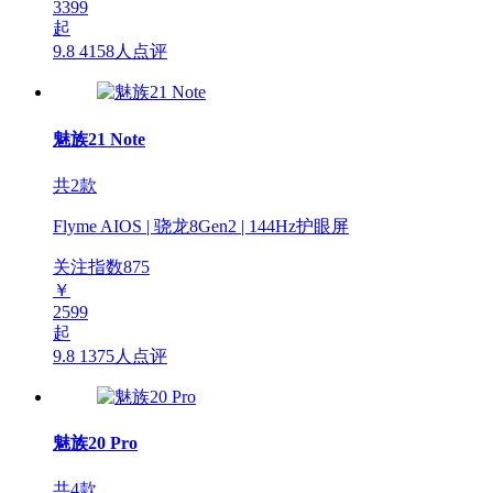
3399
起
9.8
4158人点评
魅族21 Note
共2款
Flyme AIOS | 骁龙8Gen2 | 144Hz护眼屏
关注指数
875
￥
2599
起
9.8
1375人点评
魅族20 Pro
共4款