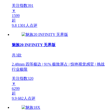
关注指数
391
￥
1599
起
9.8
1301人点评
魅族20 INFINITY 无界版
共3款
2.48mm 四等极边 | 91% 极致屏占 | 惊艳视觉感官 | 挑战
行业极限
关注指数
320
￥
6299
起
9.9
682人点评