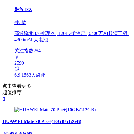
魅族18X
共3款
高通骁龙870处理器 | 120Hz柔性屏 | 6400万AI超清三摄 |
4300mAh大电池
关注指数
254
￥
2599
起
6.9
1563人点评
点击查看更多
超值推荐

HUAWEI Mate 70 Pro+(16GB/512GB)
￥
5999
￥
6699