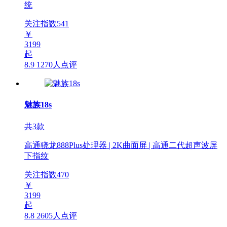
统
关注指数
541
￥
3199
起
8.9
1270人点评
魅族18s
共3款
高通骁龙888Plus处理器 | 2K曲面屏 | 高通二代超声波屏
下指纹
关注指数
470
￥
3199
起
8.8
2605人点评