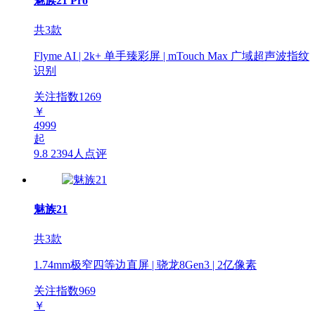
魅族21 Pro
共3款
Flyme AI | 2k+ 单手臻彩屏 | mTouch Max 广域超声波指纹
识别
关注指数
1269
￥
4999
起
9.8
2394人点评
魅族21
共3款
1.74mm极窄四等边直屏 | 骁龙8Gen3 | 2亿像素
关注指数
969
￥