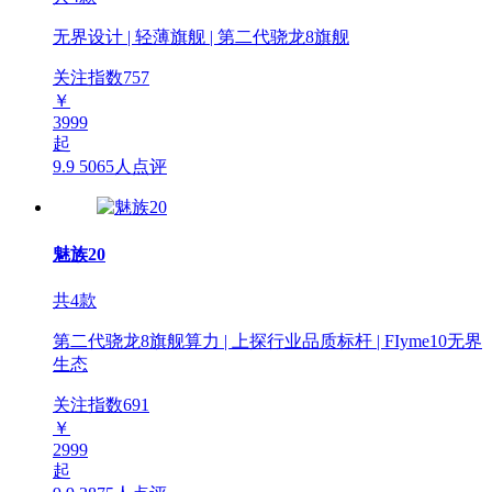
无界设计 | 轻薄旗舰 | 第二代骁龙8旗舰
关注指数
757
￥
3999
起
9.9
5065人点评
魅族20
共4款
第二代骁龙8旗舰算力 | 上探行业品质标杆 | FIyme10无界
生态
关注指数
691
￥
2999
起