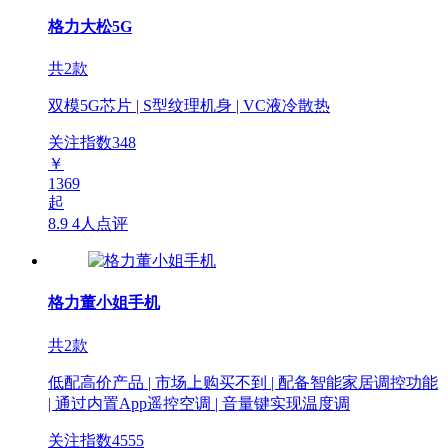
格力大松5G
共2款
双模5G芯片 | S型纹理机身 | VC液冷散热
关注指数
348
￥
1369
起
8.9
4人点评
格力董小姐手机
共2款
低配高价产品 | 市场上购买不到 | 配备智能家居调控功能
| 通过内置App遥控空调 | 音量键实现温度调
关注指数
4555