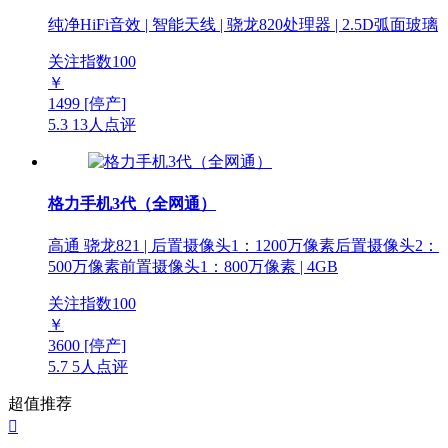
纯净HiFi音效 | 智能天线 | 骁龙820处理器 | 2.5D弧面玻璃
关注指数
100
￥
1499
[停产]
5.3
13人点评
格力手机3代（全网通）
高通 骁龙821 | 后置摄像头1：1200万像素后置摄像头2：
500万像素前置摄像头1：800万像素 | 4GB
关注指数
100
￥
3600
[停产]
5.7
5人点评
超值推荐
