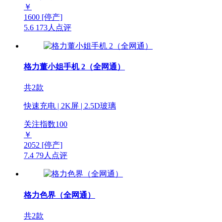
￥
1600
[停产]
5.6
173人点评
格力董小姐手机 2（全网通）
共2款
快速充电 | 2K屏 | 2.5D玻璃
关注指数
100
￥
2052
[停产]
7.4
79人点评
格力色界（全网通）
共2款