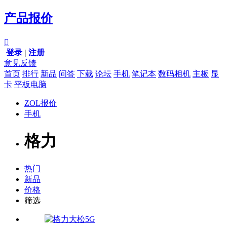
产品报价

登录
|
注册
意见反馈
首页
排行
新品
问答
下载
论坛
手机
笔记本
数码相机
主板
显
卡
平板电脑
ZOL报价
手机
格力
热门
新品
价格
筛选