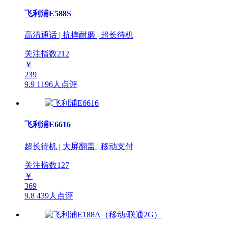
飞利浦E588S
高清通话 | 抗摔耐磨 | 超长待机
关注指数
212
￥
239
9.9
1196人点评
飞利浦E6616
超长待机 | 大屏翻盖 | 移动支付
关注指数
127
￥
369
9.8
439人点评