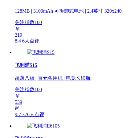
128MB | 3100mAh 可拆卸式电池 | 2.4英寸 320x240
关注指数
100
￥
219
8.4
6人点评
飞利浦S15
超薄八核 | 百元备用机 | 电竞长续航
关注指数
100
￥
539
起
9.7
376人点评