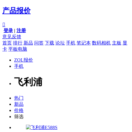
产品报价

登录
|
注册
意见反馈
首页
排行
新品
问答
下载
论坛
手机
笔记本
数码相机
主板
显
卡
平板电脑
ZOL报价
手机
飞利浦
热门
新品
价格
筛选