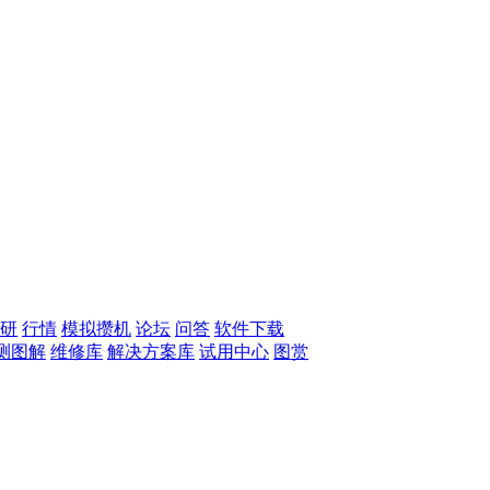
研
行情
模拟攒机
论坛
问答
软件下载
测图解
维修库
解决方案库
试用中心
图赏