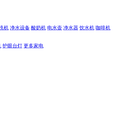
洗机
净水设备
酸奶机
电水壶
净水器
饮水机
咖啡机
机
护眼台灯
更多家电