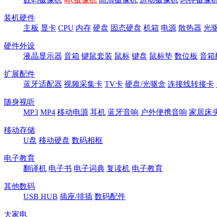
装机硬件
主板
显卡
CPU
内存
硬盘
固态硬盘
机箱
电源
散热器
光
硬件外设
液晶显示器
音箱
键鼠套装
鼠标
键盘
鼠标垫
数位板
音箱
扩展配件
蓝牙适配器
视频采集卡
TV卡
硬盘/光驱盒
连接线转接卡
随身视听
MP3
MP4
移动电源
耳机
蓝牙音响
户外便携音响
家居床
移动存储
U盘
移动硬盘
数码相框
电子教育
翻译机
电子书
电子词典
复读机
电子教育
其他数码
USB HUB
插座/排插
数码配件
大家电