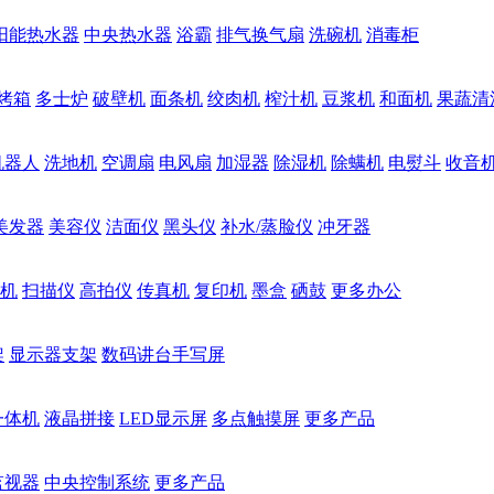
阳能热水器
中央热水器
浴霸
排气换气扇
洗碗机
消毒柜
烤箱
多士炉
破壁机
面条机
绞肉机
榨汁机
豆浆机
和面机
果蔬清
机器人
洗地机
空调扇
电风扇
加湿器
除湿机
除螨机
电熨斗
收音
美发器
美容仪
洁面仪
黑头仪
补水/蒸脸仪
冲牙器
机
扫描仪
高拍仪
传真机
复印机
墨盒
硒鼓
更多办公
架
显示器支架
数码讲台手写屏
一体机
液晶拼接
LED显示屏
多点触摸屏
更多产品
监视器
中央控制系统
更多产品