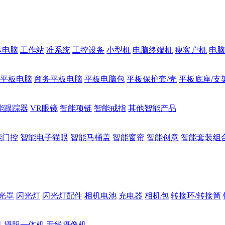
体电脑
工作站
准系统
工控设备
小型机
电脑终端机
瘦客户机
电脑
1平板电脑
商务平板电脑
平板电脑包
平板保护套/壳
平板底座/支
能跟踪器
VR眼镜
智能项链
智能戒指
其他智能产品
能门控
智能电子猫眼
智能马桶盖
智能窗帘
智能创意
智能套装组
光罩
闪光灯
闪光灯配件
相机电池
充电器
相机包
转接环/转接筒
机
摄照一体机
无线摄像机