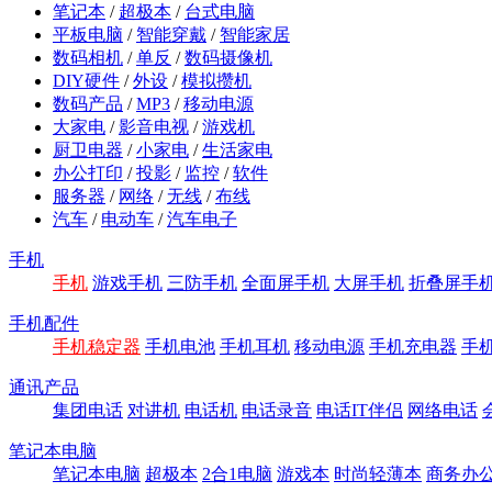
笔记本
/
超极本
/
台式电脑
平板电脑
/
智能穿戴
/
智能家居
数码相机
/
单反
/
数码摄像机
DIY硬件
/
外设
/
模拟攒机
数码产品
/
MP3
/
移动电源
大家电
/
影音电视
/
游戏机
厨卫电器
/
小家电
/
生活家电
办公打印
/
投影
/
监控
/
软件
服务器
/
网络
/
无线
/
布线
汽车
/
电动车
/
汽车电子
手机
手机
游戏手机
三防手机
全面屏手机
大屏手机
折叠屏手
手机配件
手机稳定器
手机电池
手机耳机
移动电源
手机充电器
手
通讯产品
集团电话
对讲机
电话机
电话录音
电话IT伴侣
网络电话
笔记本电脑
笔记本电脑
超极本
2合1电脑
游戏本
时尚轻薄本
商务办