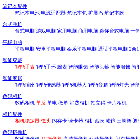
笔记本配件
笔记本电池
电源适配器
笔记本包
扩展坞
笔记本膜
台式整机
台式电脑
游戏电脑
家用电脑
商用电脑
迷你台式电脑
一
平板电脑
平板电脑
安卓平板电脑
娱乐平板电脑
通话平板电脑
2合
智能穿戴
智能手表
智能手环
腕表
智能眼镜
智能头箍
智能服饰
智
智能家居
智能插座
智能传感器
智能机器人
智能音箱
智能灯光
智
数码相机
数码相机
单反
单电
微单
消费相机
拍立得
卡片相机
相机配件
相机稳定器
镜头
闪存卡
读卡器
相机贴膜
滤镜
三脚架
遮
数码摄像机
数码摄像机
4K摄像机
高清摄像机
运动摄像机
闪存摄像