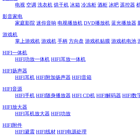
电视
空调
洗衣机
烘干机
冰箱
冷冻柜
酒柜
冰吧
遥控器
影音家电
家庭影院
迷你音响
电视播放机
DVD播放机
蓝光播放器
游戏机
掌上游戏机
游戏机
手柄
方向盘
游戏机贴膜
游戏机电池
HIFI一体机
HIFI功放一体机
HIFI耳放一体机
HIFI扬声器
HIFI耳机
HIFI附加扬声器
HIFI音箱
HIFI音源
HIFI手机
HIFI随身播放器
HIFI CD机
HIFI解码器
HIFI
HIFI放大器
HIFI耳机放大器
HIFI功放
HIFI附件
HIFI避震
HIFI线材
HIFI电源处理