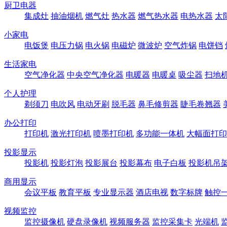
厨卫电器
集成灶
抽油烟机
燃气灶
热水器
燃气热水器
电热水器
太
小家电
电饭煲
电压力锅
电火锅
电磁炉
微波炉
空气炸锅
电饼铛
生活家电
空气净化器
中央空气净化器
电暖器
电暖桌
吸尘器
扫地
个人护理
剃须刀
电吹风
电动牙刷
脱毛器
鼻毛修剪器
睫毛卷翘器
办公打印
打印机
激光打印机
喷墨打印机
多功能一体机
大幅面打印
投影显示
投影机
投影灯泡
投影展台
投影幕布
电子白板
投影机吊
商用显示
会议平板
教育平板
专业显示器
酒店电视
数字标牌
触控
视频监控
监控摄像机
硬盘录像机
视频服务器
监控采集卡
光端机