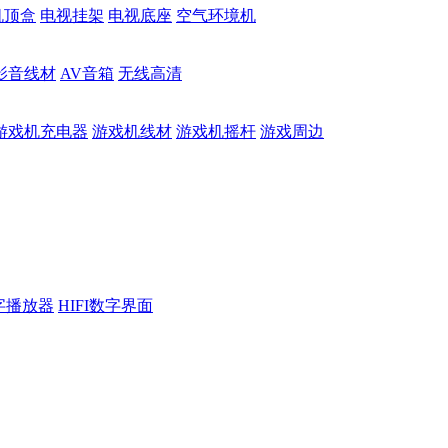
机顶盒
电视挂架
电视底座
空气环境机
影音线材
AV音箱
无线高清
游戏机充电器
游戏机线材
游戏机摇杆
游戏周边
数字播放器
HIFI数字界面