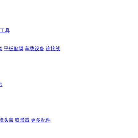
工具
架
平板贴膜
车载设备
连接线
合
镜头盖
取景器
更多配件