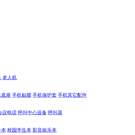
机
老人机
机底座
手机贴膜
手机保护套
手机其它配件
会议电话
呼叫中心设备
呼叫器
公本
校园学生本
影音娱乐本