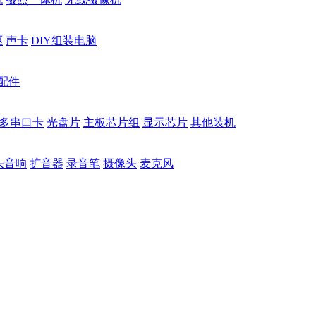
驱
声卡
DIY组装电脑
配件
多串口卡
光盘片
主板芯片组
显示芯片
其他装机
头音响
扩音器
录音笔
摄像头
麦克风