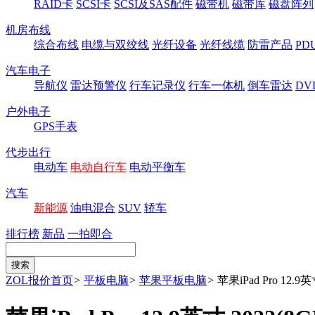
RAID卡
SCSI卡
SCSI及SAS配件
磁带机
磁带库
磁盘阵列
机房布线
综合布线
电缆与双绞线
光纤设备
光纤线缆
防雷产品
P
汽车电子
导航仪
雷达预警仪
行车记录仪
行车一体机
倒车雷达
DV
户外电子
GPS手表
代步出行
电动车
电动自行车
电动平衡车
汽车
新能源
油电混合
SUV
轿车
排行榜
新品
一拍即合
ZOL报价首页
>
平板电脑
>
苹果平板电脑
>
苹果iPad Pro 12.9