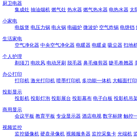
厨卫电器
集成灶
抽油烟机
燃气灶
热水器
燃气热水器
电热水器
太
小家电
电饭煲
电压力锅
电火锅
电磁炉
微波炉
空气炸锅
电饼铛
生活家电
空气净化器
中央空气净化器
电暖器
电暖桌
吸尘器
扫地
个人护理
剃须刀
电吹风
电动牙刷
脱毛器
鼻毛修剪器
睫毛卷翘器
办公打印
打印机
激光打印机
喷墨打印机
多功能一体机
大幅面打印
投影显示
投影机
投影灯泡
投影展台
投影幕布
电子白板
投影机吊
商用显示
会议平板
教育平板
专业显示器
酒店电视
数字标牌
触控
视频监控
监控摄像机
硬盘录像机
视频服务器
监控采集卡
光端机