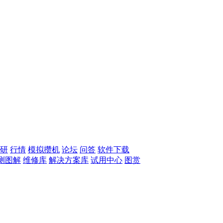
研
行情
模拟攒机
论坛
问答
软件下载
测图解
维修库
解决方案库
试用中心
图赏