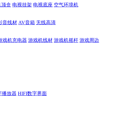
机顶盒
电视挂架
电视底座
空气环境机
影音线材
AV音箱
无线高清
游戏机充电器
游戏机线材
游戏机摇杆
游戏周边
数字播放器
HIFI数字界面