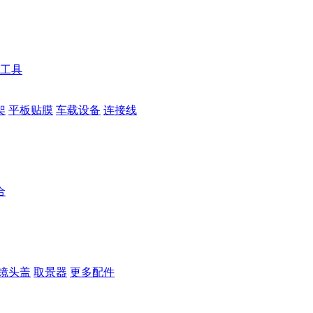
工具
架
平板贴膜
车载设备
连接线
合
镜头盖
取景器
更多配件