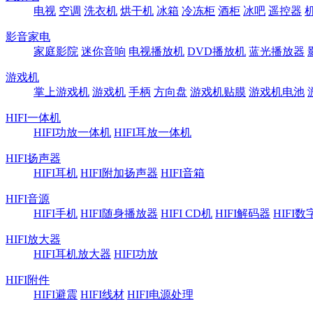
电视
空调
洗衣机
烘干机
冰箱
冷冻柜
酒柜
冰吧
遥控器
影音家电
家庭影院
迷你音响
电视播放机
DVD播放机
蓝光播放器
游戏机
掌上游戏机
游戏机
手柄
方向盘
游戏机贴膜
游戏机电池
HIFI一体机
HIFI功放一体机
HIFI耳放一体机
HIFI扬声器
HIFI耳机
HIFI附加扬声器
HIFI音箱
HIFI音源
HIFI手机
HIFI随身播放器
HIFI CD机
HIFI解码器
HIFI
HIFI放大器
HIFI耳机放大器
HIFI功放
HIFI附件
HIFI避震
HIFI线材
HIFI电源处理