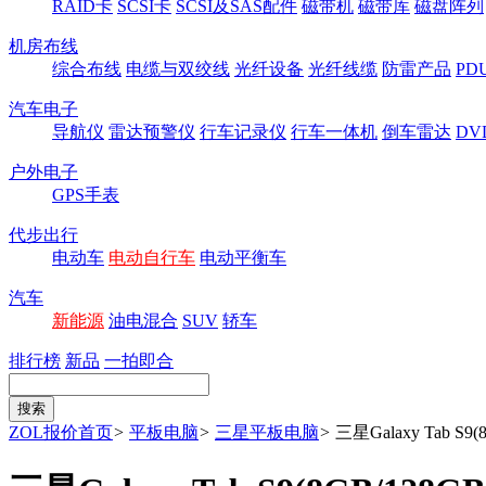
RAID卡
SCSI卡
SCSI及SAS配件
磁带机
磁带库
磁盘阵列
机房布线
综合布线
电缆与双绞线
光纤设备
光纤线缆
防雷产品
P
汽车电子
导航仪
雷达预警仪
行车记录仪
行车一体机
倒车雷达
DV
户外电子
GPS手表
代步出行
电动车
电动自行车
电动平衡车
汽车
新能源
油电混合
SUV
轿车
排行榜
新品
一拍即合
ZOL报价首页
>
平板电脑
>
三星平板电脑
>
三星Galaxy Tab S9(