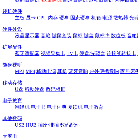
装机硬件
主板
显卡
CPU
内存
硬盘
固态硬盘
机箱
电源
散热器
光
硬件外设
液晶显示器
音箱
键鼠套装
鼠标
键盘
鼠标垫
数位板
音箱
扩展配件
蓝牙适配器
视频采集卡
TV卡
硬盘/光驱盒
连接线转接卡
随身视听
MP3
MP4
移动电源
耳机
蓝牙音响
户外便携音响
家居床
移动存储
U盘
移动硬盘
数码相框
电子教育
翻译机
电子书
电子词典
复读机
电子教育
其他数码
USB HUB
插座/排插
数码配件
大家电