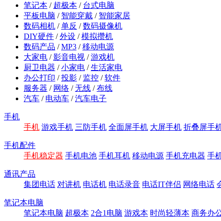
笔记本
/
超极本
/
台式电脑
平板电脑
/
智能穿戴
/
智能家居
数码相机
/
单反
/
数码摄像机
DIY硬件
/
外设
/
模拟攒机
数码产品
/
MP3
/
移动电源
大家电
/
影音电视
/
游戏机
厨卫电器
/
小家电
/
生活家电
办公打印
/
投影
/
监控
/
软件
服务器
/
网络
/
无线
/
布线
汽车
/
电动车
/
汽车电子
手机
手机
游戏手机
三防手机
全面屏手机
大屏手机
折叠屏手
手机配件
手机稳定器
手机电池
手机耳机
移动电源
手机充电器
手
通讯产品
集团电话
对讲机
电话机
电话录音
电话IT伴侣
网络电话
笔记本电脑
笔记本电脑
超极本
2合1电脑
游戏本
时尚轻薄本
商务办