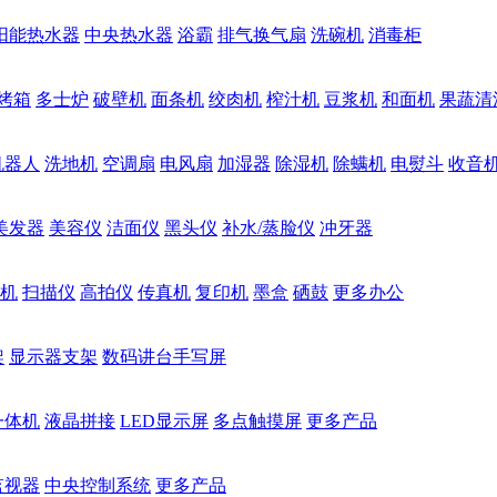
阳能热水器
中央热水器
浴霸
排气换气扇
洗碗机
消毒柜
烤箱
多士炉
破壁机
面条机
绞肉机
榨汁机
豆浆机
和面机
果蔬清
机器人
洗地机
空调扇
电风扇
加湿器
除湿机
除螨机
电熨斗
收音
美发器
美容仪
洁面仪
黑头仪
补水/蒸脸仪
冲牙器
机
扫描仪
高拍仪
传真机
复印机
墨盒
硒鼓
更多办公
架
显示器支架
数码讲台手写屏
一体机
液晶拼接
LED显示屏
多点触摸屏
更多产品
监视器
中央控制系统
更多产品