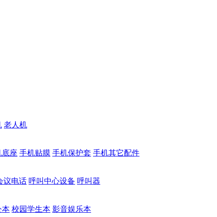
机
老人机
机底座
手机贴膜
手机保护套
手机其它配件
会议电话
呼叫中心设备
呼叫器
公本
校园学生本
影音娱乐本