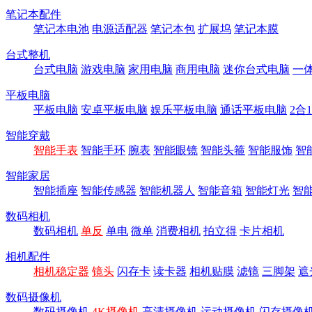
笔记本配件
笔记本电池
电源适配器
笔记本包
扩展坞
笔记本膜
台式整机
台式电脑
游戏电脑
家用电脑
商用电脑
迷你台式电脑
一
平板电脑
平板电脑
安卓平板电脑
娱乐平板电脑
通话平板电脑
2合
智能穿戴
智能手表
智能手环
腕表
智能眼镜
智能头箍
智能服饰
智
智能家居
智能插座
智能传感器
智能机器人
智能音箱
智能灯光
智
数码相机
数码相机
单反
单电
微单
消费相机
拍立得
卡片相机
相机配件
相机稳定器
镜头
闪存卡
读卡器
相机贴膜
滤镜
三脚架
遮
数码摄像机
数码摄像机
4K摄像机
高清摄像机
运动摄像机
闪存摄像