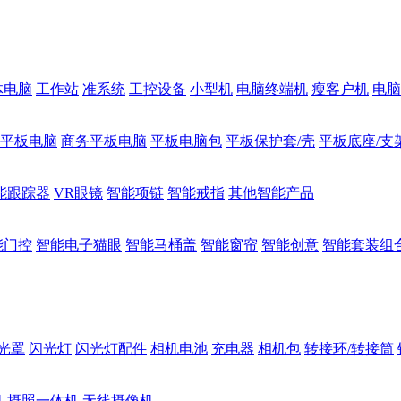
体电脑
工作站
准系统
工控设备
小型机
电脑终端机
瘦客户机
电脑
1平板电脑
商务平板电脑
平板电脑包
平板保护套/壳
平板底座/支
能跟踪器
VR眼镜
智能项链
智能戒指
其他智能产品
能门控
智能电子猫眼
智能马桶盖
智能窗帘
智能创意
智能套装组
光罩
闪光灯
闪光灯配件
相机电池
充电器
相机包
转接环/转接筒
机
摄照一体机
无线摄像机