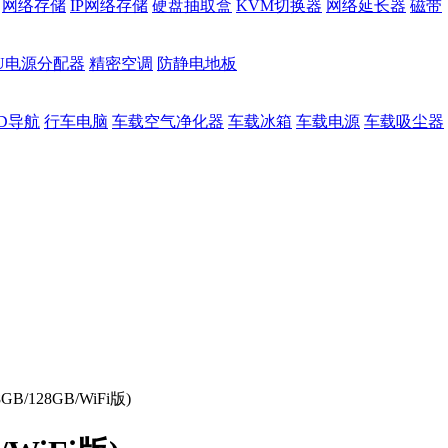
网络存储
IP网络存储
硬盘抽取盒
KVM切换器
网络延长器
磁带
DU电源分配器
精密空调
防静电地板
D导航
行车电脑
车载空气净化器
车载冰箱
车载电源
车载吸尘器
8GB/128GB/WiFi版)