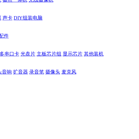
驱
声卡
DIY组装电脑
配件
多串口卡
光盘片
主板芯片组
显示芯片
其他装机
头音响
扩音器
录音笔
摄像头
麦克风