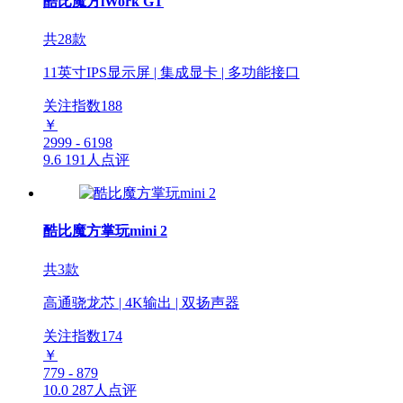
酷比魔方iWork GT
共28款
11英寸IPS显示屏 | 集成显卡 | 多功能接口
关注指数
188
￥
2999 - 6198
9.6
191人点评
酷比魔方掌玩mini 2
共3款
高通骁龙芯 | 4K输出 | 双扬声器
关注指数
174
￥
779 - 879
10.0
287人点评