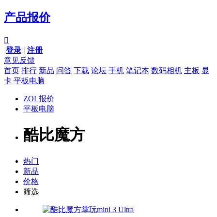
产品报价

登录
|
注册
意见反馈
首页
排行
新品
问答
下载
论坛
手机
笔记本
数码相机
主板
显
卡
平板电脑
ZOL报价
平板电脑
酷比魔方
热门
新品
价格
筛选