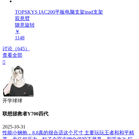
TOPSKYS IAC200平板电脑支架ipad支架
双悬臂
随意旋转
￥
1148
讨论（645）
查看全部

开学球球
联想拯救者Y700四代
2025-10-31
性能小钢炮，8.8真的很合适这个尺寸 主要玩玩王者和和平精