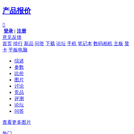
产品报价

登录
|
注册
意见反馈
首页
排行
新品
问答
下载
论坛
手机
笔记本
数码相机
主板
显
卡
平板电脑
综述
参数
比价
图片
讨论
竞品
评测
论坛
问答
查看更多图片
热门