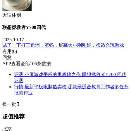
大话体制
联想拯救者Y700四代
2025-10-17
试了一下打三角洲，流畅，屏幕大小刚刚好，很适合玩游戏
有用(
0
)
回复
APP查看全部106条数据
评测
小屏游戏平板的里程碑之作 联想拯救者Y700 四代
评测
行情
最新平板电脑热卖榜 哪款最适合教育工作者多任务
批阅作业
换一批

超值推荐
北京