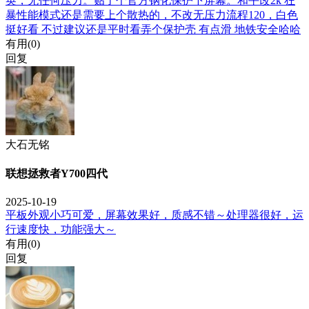
英，无任何压力。贴了个官方钢化保护下屏幕。和平改2k 狂
暴性能模式还是需要上个散热的，不改无压力流程120，白色
挺好看 不过建议还是平时看弄个保护壳 有点滑 地铁安全哈哈
有用(
0
)
回复
大石无铭
联想拯救者Y700四代
2025-10-19
平板外观小巧可爱，屏幕效果好，质感不错～处理器很好，运
行速度快，功能强大～
有用(
0
)
回复