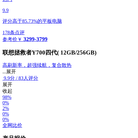
9.9
评分高于85.73%的平板电脑
178条点评
3299-3799
参考价
￥
联想拯救者Y700四代( 12GB/256GB)
高刷新率，超强续航，复合散热
...展开
9.9
分
/
83人评分
展开
收起
98%
0%
2%
0%
0%
全网比价