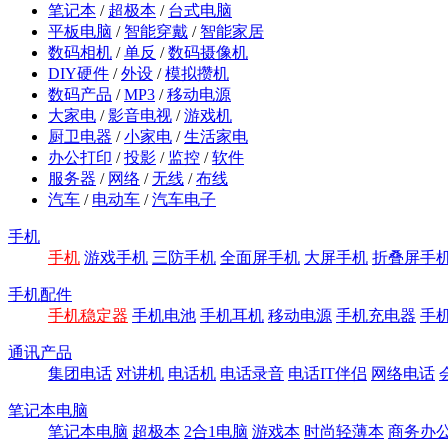
笔记本
/
超极本
/
台式电脑
平板电脑
/
智能穿戴
/
智能家居
数码相机
/
单反
/
数码摄像机
DIY硬件
/
外设
/
模拟攒机
数码产品
/
MP3
/
移动电源
大家电
/
影音电视
/
游戏机
厨卫电器
/
小家电
/
生活家电
办公打印
/
投影
/
监控
/
软件
服务器
/
网络
/
无线
/
布线
汽车
/
电动车
/
汽车电子
手机
手机
游戏手机
三防手机
全面屏手机
大屏手机
折叠屏手
手机配件
手机稳定器
手机电池
手机耳机
移动电源
手机充电器
手
通讯产品
集团电话
对讲机
电话机
电话录音
电话IT伴侣
网络电话
笔记本电脑
笔记本电脑
超极本
2合1电脑
游戏本
时尚轻薄本
商务办