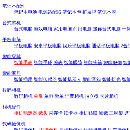
笔记本配件
笔记本电池
电源适配器
笔记本包
扩展坞
笔记本膜
台式整机
台式电脑
游戏电脑
家用电脑
商用电脑
迷你台式电脑
一
平板电脑
平板电脑
安卓平板电脑
娱乐平板电脑
通话平板电脑
2合
智能穿戴
智能手表
智能手环
腕表
智能眼镜
智能头箍
智能服饰
智
智能家居
智能插座
智能传感器
智能机器人
智能音箱
智能灯光
智
数码相机
数码相机
单反
单电
微单
消费相机
拍立得
卡片相机
相机配件
相机稳定器
镜头
闪存卡
读卡器
相机贴膜
滤镜
三脚架
遮
数码摄像机
数码摄像机
4K摄像机
高清摄像机
运动摄像机
闪存摄像