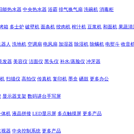
阳能热水器
中央热水器
浴霸
排气换气扇
洗碗机
消毒柜
烤箱
多士炉
破壁机
面条机
绞肉机
榨汁机
豆浆机
和面机
果蔬清
机器人
洗地机
空调扇
电风扇
加湿器
除湿机
除螨机
电熨斗
收音
美发器
美容仪
洁面仪
黑头仪
补水/蒸脸仪
冲牙器
机
扫描仪
高拍仪
传真机
复印机
墨盒
硒鼓
更多办公
架
显示器支架
数码讲台手写屏
一体机
液晶拼接
LED显示屏
多点触摸屏
更多产品
监视器
中央控制系统
更多产品