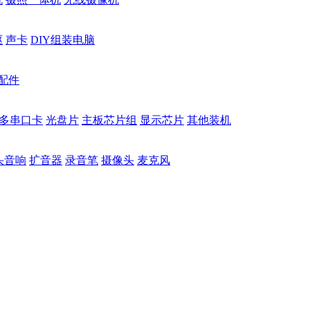
驱
声卡
DIY组装电脑
配件
多串口卡
光盘片
主板芯片组
显示芯片
其他装机
头音响
扩音器
录音笔
摄像头
麦克风