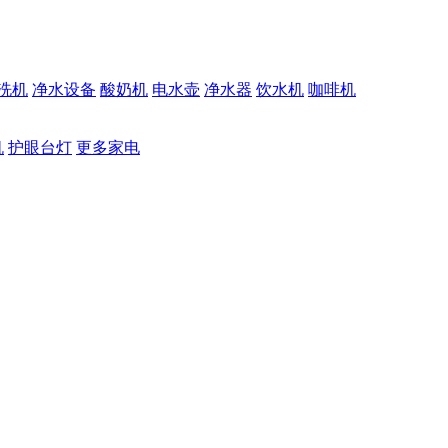
洗机
净水设备
酸奶机
电水壶
净水器
饮水机
咖啡机
机
护眼台灯
更多家电