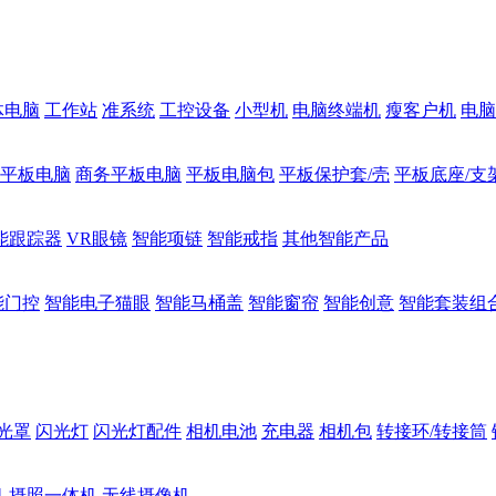
体电脑
工作站
准系统
工控设备
小型机
电脑终端机
瘦客户机
电脑
1平板电脑
商务平板电脑
平板电脑包
平板保护套/壳
平板底座/支
能跟踪器
VR眼镜
智能项链
智能戒指
其他智能产品
能门控
智能电子猫眼
智能马桶盖
智能窗帘
智能创意
智能套装组
光罩
闪光灯
闪光灯配件
相机电池
充电器
相机包
转接环/转接筒
机
摄照一体机
无线摄像机