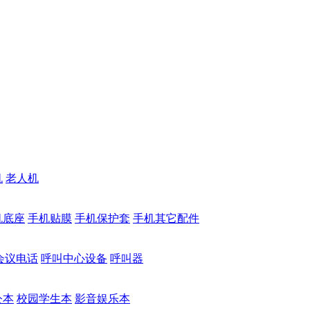
机
老人机
机底座
手机贴膜
手机保护套
手机其它配件
会议电话
呼叫中心设备
呼叫器
公本
校园学生本
影音娱乐本