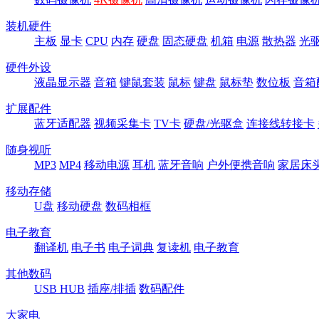
装机硬件
主板
显卡
CPU
内存
硬盘
固态硬盘
机箱
电源
散热器
光
硬件外设
液晶显示器
音箱
键鼠套装
鼠标
键盘
鼠标垫
数位板
音箱
扩展配件
蓝牙适配器
视频采集卡
TV卡
硬盘/光驱盒
连接线转接卡
随身视听
MP3
MP4
移动电源
耳机
蓝牙音响
户外便携音响
家居床
移动存储
U盘
移动硬盘
数码相框
电子教育
翻译机
电子书
电子词典
复读机
电子教育
其他数码
USB HUB
插座/排插
数码配件
大家电