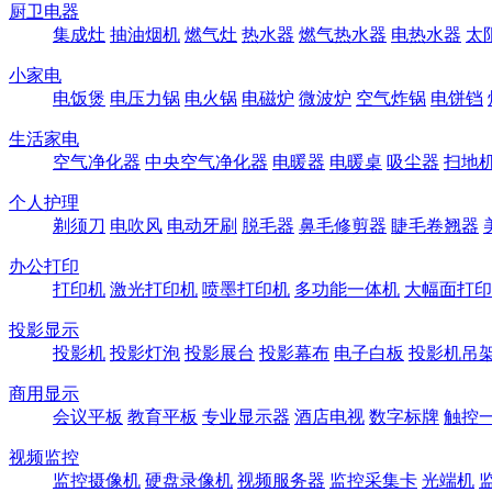
厨卫电器
集成灶
抽油烟机
燃气灶
热水器
燃气热水器
电热水器
太
小家电
电饭煲
电压力锅
电火锅
电磁炉
微波炉
空气炸锅
电饼铛
生活家电
空气净化器
中央空气净化器
电暖器
电暖桌
吸尘器
扫地
个人护理
剃须刀
电吹风
电动牙刷
脱毛器
鼻毛修剪器
睫毛卷翘器
办公打印
打印机
激光打印机
喷墨打印机
多功能一体机
大幅面打印
投影显示
投影机
投影灯泡
投影展台
投影幕布
电子白板
投影机吊
商用显示
会议平板
教育平板
专业显示器
酒店电视
数字标牌
触控
视频监控
监控摄像机
硬盘录像机
视频服务器
监控采集卡
光端机