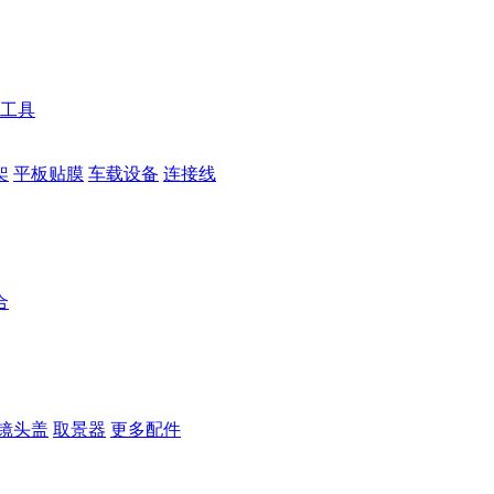
工具
架
平板贴膜
车载设备
连接线
合
镜头盖
取景器
更多配件