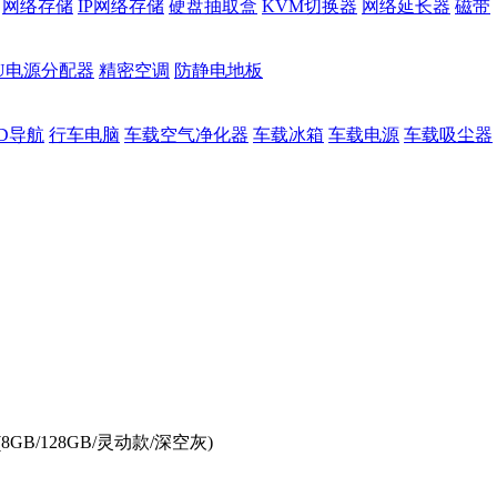
网络存储
IP网络存储
硬盘抽取盒
KVM切换器
网络延长器
磁带
DU电源分配器
精密空调
防静电地板
D导航
行车电脑
车载空气净化器
车载冰箱
车载电源
车载吸尘器
"S(8GB/128GB/灵动款/深空灰)