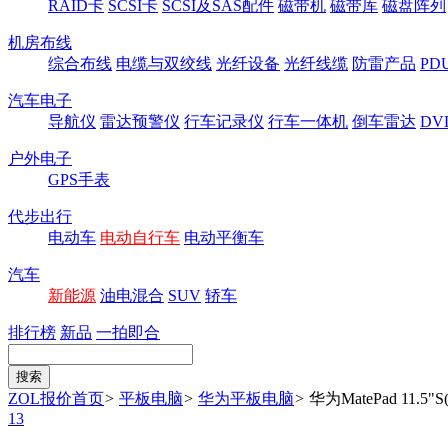
RAID卡
SCSI卡
SCSI及SAS配件
磁带机
磁带库
磁盘阵列
机房布线
综合布线
电缆与双绞线
光纤设备
光纤线缆
防雷产品
P
汽车电子
导航仪
雷达预警仪
行车记录仪
行车一体机
倒车雷达
DV
户外电子
GPS手表
代步出行
电动车
电动自行车
电动平衡车
汽车
新能源
油电混合
SUV
轿车
排行榜
新品
一拍即合
ZOL报价首页
>
平板电脑
>
华为平板电脑
>
华为MatePad 11.5
13