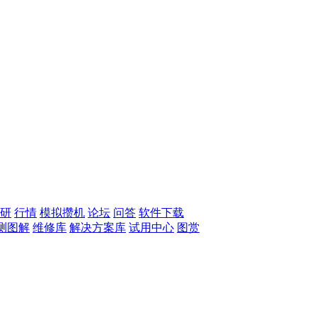
研
行情
模拟攒机
论坛
问答
软件下载
测图解
维修库
解决方案库
试用中心
图赏