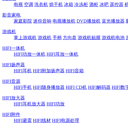
电视
空调
洗衣机
烘干机
冰箱
冷冻柜
酒柜
冰吧
遥控器
影音家电
家庭影院
迷你音响
电视播放机
DVD播放机
蓝光播放器
游戏机
掌上游戏机
游戏机
手柄
方向盘
游戏机贴膜
游戏机电池
HIFI一体机
HIFI功放一体机
HIFI耳放一体机
HIFI扬声器
HIFI耳机
HIFI附加扬声器
HIFI音箱
HIFI音源
HIFI手机
HIFI随身播放器
HIFI CD机
HIFI解码器
HIFI
HIFI放大器
HIFI耳机放大器
HIFI功放
HIFI附件
HIFI避震
HIFI线材
HIFI电源处理