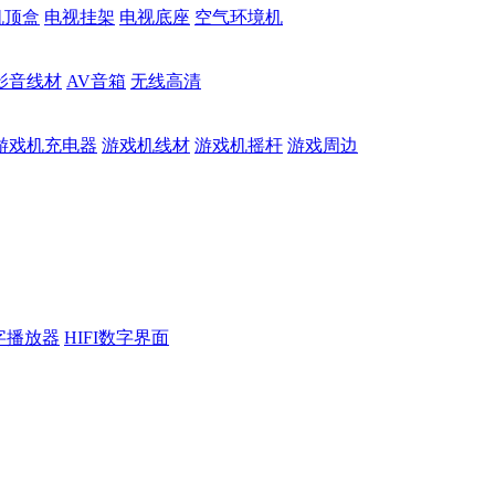
机顶盒
电视挂架
电视底座
空气环境机
影音线材
AV音箱
无线高清
游戏机充电器
游戏机线材
游戏机摇杆
游戏周边
数字播放器
HIFI数字界面