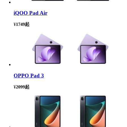
iQOO Pad Air
¥
1749
起
OPPO Pad 3
¥
2099
起