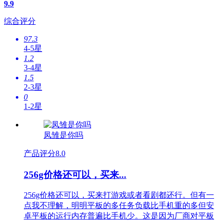
9.9
综合评分
97.3
4-5星
1.2
3-4星
1.5
2-3星
0
1-2星
凤雏是你吗
产品评分
8.0
256g价格还可以，买来...
256g价格还可以，买来打游戏或者看剧都还行。但有一
点我不理解，明明平板的多任务负载比手机重的多但安
卓平板的运行内存普遍比手机少。这是因为厂商对平板