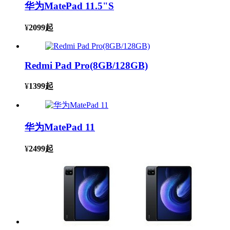
华为MatePad 11.5"S
¥
2099
起
Redmi Pad Pro(8GB/128GB)
¥
1399
起
华为MatePad 11
¥
2499
起