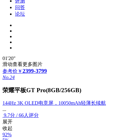
评测
问答
论坛
01'20"
滑动查看更多图片
2399-3799
参考价
￥
No.24
荣耀平板GT Pro(8GB/256GB)
144Hz 3K OLED电竞屏，10050mAh轻薄长续航
...
9.7
分
/
66人评分
展开
收起
92%